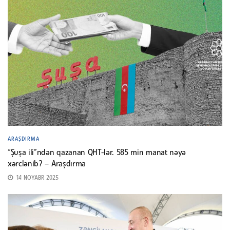
ARAŞDIRMA
“Şuşa ili”ndən qazanan QHT-lər. 585 min manat nəyə
xərclənib? – Araşdırma
14 NOYABR 2025