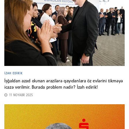
İZAH EDIRIK
İşğaldan azad olunan ərazilərə qayıdanlara öz evlərini tikməyə
icazə verilmir. Burada problem nədir? İzah edirik!
11 NOYABR 2025