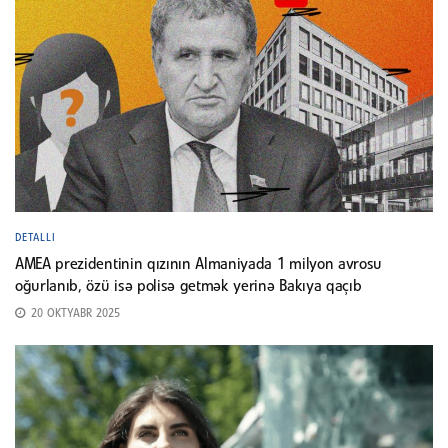
DETALLI
AMEA prezidentinin qızının Almaniyada 1 milyon avrosu
oğurlanıb, özü isə polisə getmək yerinə Bakıya qaçıb
20 OKTYABR 2025