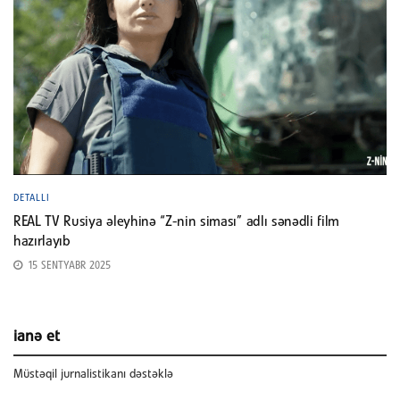
DETALLI
REAL TV Rusiya əleyhinə “Z-nin siması” adlı sənədli film
hazırlayıb
15 SENTYABR 2025
ianə et
Müstəqil jurnalistikanı dəstəklə