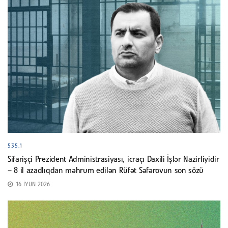
535.1
Sifarişçi Prezident Administrasiyası, icraçı Daxili İşlər Nazirliyidir
– 8 il azadlıqdan məhrum edilən Rüfət Səfərovun son sözü
16 İYUN 2026