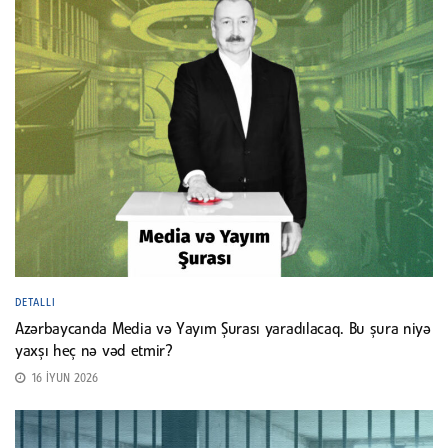
DETALLI
Azərbaycanda Media və Yayım Şurası yaradılacaq. Bu şura niyə
yaxşı heç nə vəd etmir?
16 İYUN 2026