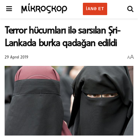
IANƏ ET
Terror hücumları ilə sarsılan Şri-
Lankada burka qadağan edildi
A
A
29 Aprel 2019