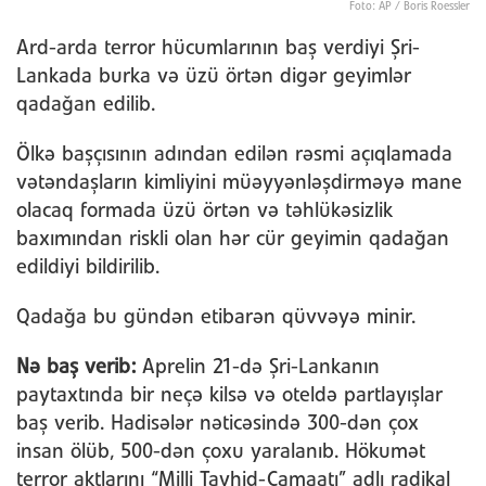
Foto: AP / Boris Roessler
Ard-arda terror hücumlarının baş verdiyi Şri-
Lankada burka və üzü örtən digər geyimlər
qadağan edilib.
Ölkə başçısının adından edilən rəsmi açıqlamada
vətəndaşların kimliyini müəyyənləşdirməyə mane
olacaq formada üzü örtən və təhlükəsizlik
baxımından riskli olan hər cür geyimin qadağan
edildiyi bildirilib.
Qadağa bu gündən etibarən qüvvəyə minir.
Nə baş verib:
Aprelin 21-də Şri-Lankanın
paytaxtında bir neçə kilsə və oteldə partlayışlar
baş verib. Hadisələr nəticəsində 300-dən çox
insan ölüb, 500-dən çoxu yaralanıb. Hökumət
terror aktlarını “Milli Tavhid-Camaatı” adlı radikal