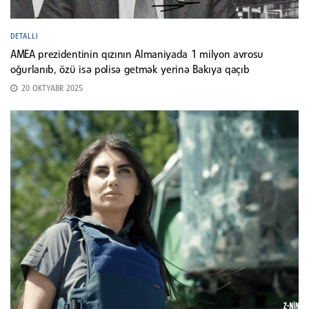
DETALLI
AMEA prezidentinin qızının Almaniyada 1 milyon avrosu
oğurlanıb, özü isə polisə getmək yerinə Bakıya qaçıb
20 OKTYABR 2025