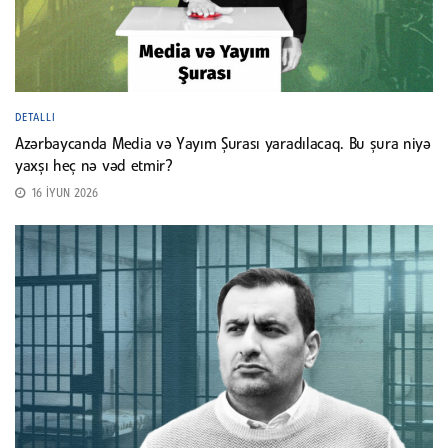
DETALLI
Azərbaycanda Media və Yayım Şurası yaradılacaq. Bu şura niyə
yaxşı heç nə vəd etmir?
16 İYUN 2026