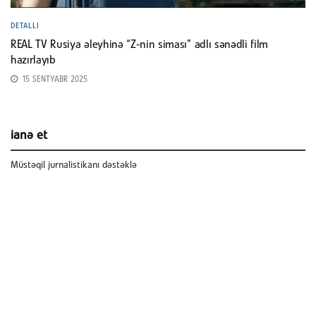
DETALLI
REAL TV Rusiya əleyhinə “Z-nin siması” adlı sənədli film
hazırlayıb
15 SENTYABR 2025
ianə et
Müstəqil jurnalistikanı dəstəklə