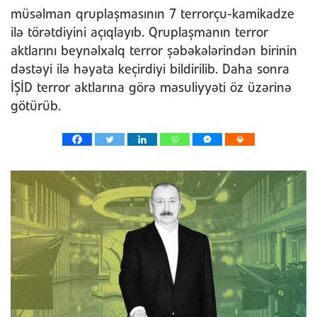
müsəlman qruplaşmasının 7 terrorçu-kamikadze
ilə törətdiyini açıqlayıb. Qruplaşmanın terror
aktlarını beynəlxalq terror şəbəkələrindən birinin
dəstəyi ilə həyata keçirdiyi bildirilib. Daha sonra
İŞİD terror aktlarına görə məsuliyyəti öz üzərinə
götürüb.