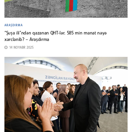
ARAŞDIRMA
“Şuşa ili”ndən qazanan QHT-lər. 585 min manat nəyə
xərclənib? – Araşdırma
14 NOYABR 2025