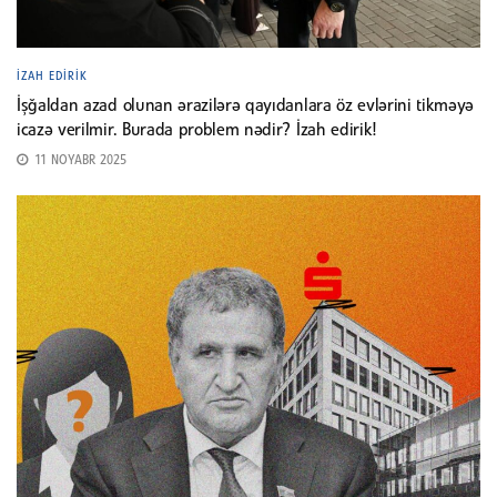
İZAH EDIRIK
İşğaldan azad olunan ərazilərə qayıdanlara öz evlərini tikməyə
icazə verilmir. Burada problem nədir? İzah edirik!
11 NOYABR 2025