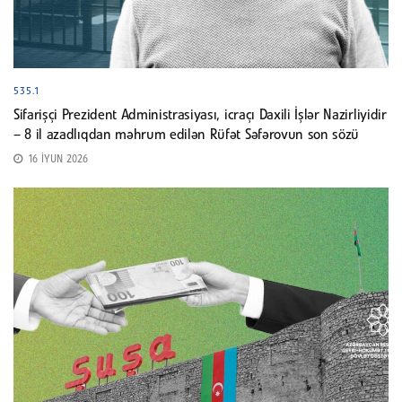
535.1
Sifarişçi Prezident Administrasiyası, icraçı Daxili İşlər Nazirliyidir
– 8 il azadlıqdan məhrum edilən Rüfət Səfərovun son sözü
16 İYUN 2026