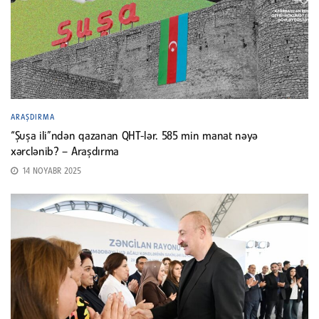
ARAŞDIRMA
“Şuşa ili”ndən qazanan QHT-lər. 585 min manat nəyə
xərclənib? – Araşdırma
14 NOYABR 2025