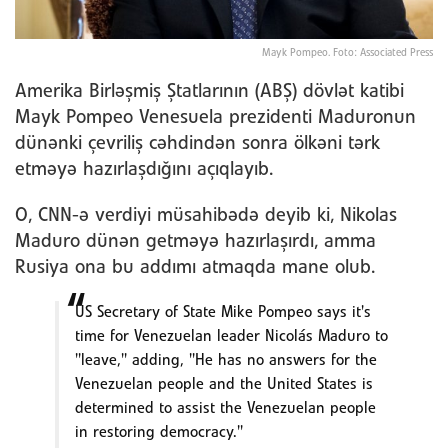
Mayk Pompeo. Foto: Associated Press
Amerika Birləşmiş Ştatlarının (ABŞ) dövlət katibi
Mayk Pompeo Venesuela prezidenti Maduronun
dünənki çevriliş cəhdindən sonra ölkəni tərk
etməyə hazırlaşdığını açıqlayıb.
O, CNN-ə verdiyi müsahibədə deyib ki, Nikolas
Maduro dünən getməyə hazırlaşırdı, amma
Rusiya ona bu addımı atmaqda mane olub.
US Secretary of State Mike Pompeo says it's
time for Venezuelan leader Nicolás Maduro to
"leave," adding, "He has no answers for the
Venezuelan people and the United States is
determined to assist the Venezuelan people
in restoring democracy."