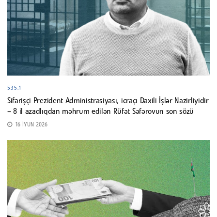
535.1
Sifarişçi Prezident Administrasiyası, icraçı Daxili İşlər Nazirliyidir
– 8 il azadlıqdan məhrum edilən Rüfət Səfərovun son sözü
16 İYUN 2026