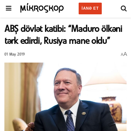
IANƏ ET
ABŞ dövlət katibi: “Maduro ölkəni
tərk edirdi, Rusiya mane oldu”
A
A
01 May 2019