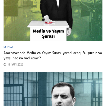
DETALLI
Azərbaycanda Media və Yayım Şurası yaradılacaq. Bu şura niyə
yaxşı heç nə vəd etmir?
16 İYUN 2026