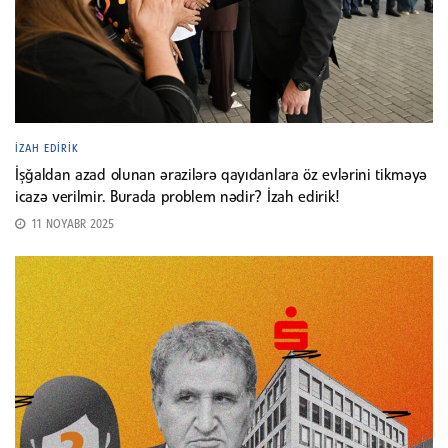
İZAH EDIRIK
İşğaldan azad olunan ərazilərə qayıdanlara öz evlərini tikməyə
icazə verilmir. Burada problem nədir? İzah edirik!
11 NOYABR 2025