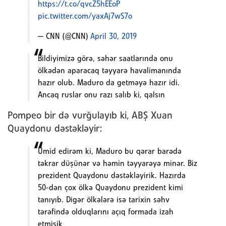
https://t.co/qvcZ5hEEoP
pic.twitter.com/yaxAj7wS7o
— CNN (@CNN)
April 30, 2019
Bildiyimizə görə, səhər saatlarında onu
ölkədən aparacaq təyyarə havalimanında
hazır olub. Maduro da getməyə hazır idi.
Ancaq ruslar onu razı salıb ki, qalsın
Pompeo bir də vurğulayıb ki, ABŞ Xuan
Quaydonu dəstəkləyir:
Ümid edirəm ki, Maduro bu qərar barədə
təkrar düşünər və həmin təyyarəyə minər. Biz
prezident Quaydonu dəstəkləyirik. Hazırda
50-dən çox ölkə Quaydonu prezident kimi
tanıyıb. Digər ölkələrə isə tarixin səhv
tərəfində olduqlarını açıq formada izah
etmişik