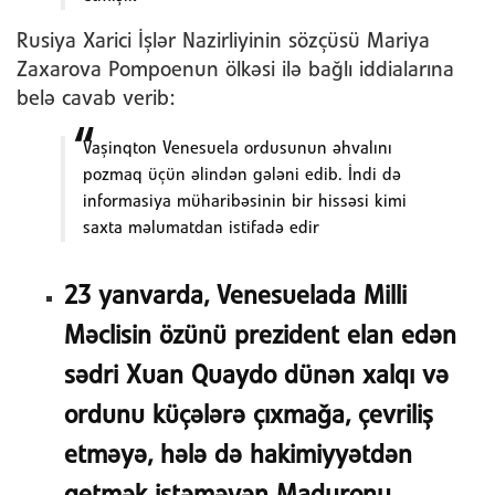
Rusiya Xarici İşlər Nazirliyinin sözçüsü Mariya
Zaxarova Pompoenun ölkəsi ilə bağlı iddialarına
belə cavab verib:
Vaşinqton Venesuela ordusunun əhvalını
pozmaq üçün əlindən gələni edib. İndi də
informasiya müharibəsinin bir hissəsi kimi
saxta məlumatdan istifadə edir
23 yanvarda, Venesuelada Milli
Məclisin özünü prezident elan edən
sədri Xuan Quaydo dünən xalqı və
ordunu küçələrə çıxmağa, çevriliş
etməyə, hələ də hakimiyyətdən