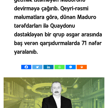
getmək istəməyən Maduronu
devirməyə çağırıb. Qeyri-rəsmi
məlumatlara görə, dünən Maduro
tərəfdarları ilə Quaydonu
dəstəkləyən bir qrup əsgər arasında
baş verən qarşıdurmalarda 71 nəfər
yaralanıb.