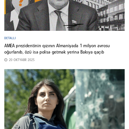
DETALLI
AMEA prezidentinin qızının Almaniyada 1 milyon avrosu
oğurlanıb, özü isə polisə getmək yerinə Bakıya qaçıb
20 OKTYABR 2025