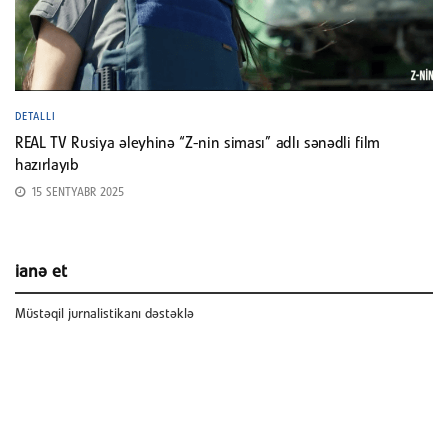
DETALLI
REAL TV Rusiya əleyhinə “Z-nin siması” adlı sənədli film
hazırlayıb
15 SENTYABR 2025
ianə et
Müstəqil jurnalistikanı dəstəklə