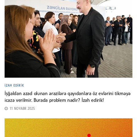
İZAH EDIRIK
İşğaldan azad olunan ərazilərə qayıdanlara öz evlərini tikməyə
icazə verilmir. Burada problem nədir? İzah edirik!
11 NOYABR 2025