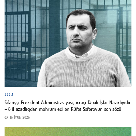
535.1
Sifarişçi Prezident Administrasiyası, icraçı Daxili İşlər Nazirliyidir
– 8 il azadlıqdan məhrum edilən Rüfət Səfərovun son sözü
16 İYUN 2026