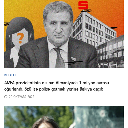
DETALLI
AMEA prezidentinin qızının Almaniyada 1 milyon avrosu
oğurlanıb, özü isə polisə getmək yerinə Bakıya qaçıb
20 OKTYABR 2025