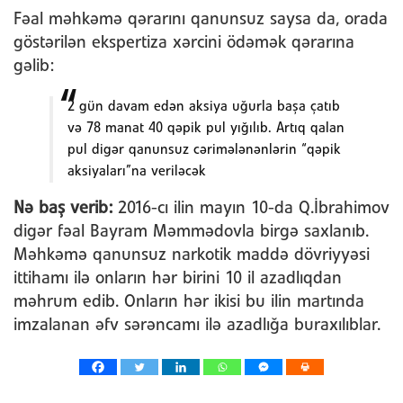
Fəal məhkəmə qərarını qanunsuz saysa da, orada
göstərilən ekspertiza xərcini ödəmək qərarına
gəlib:
2 gün davam edən aksiya uğurla başa çatıb
və 78 manat 40 qəpik pul yığılıb. Artıq qalan
pul digər qanunsuz cərimələnənlərin “qəpik
aksiyaları”na veriləcək
Nə baş verib:
2016-cı ilin mayın 10-da Q.İbrahimov
digər fəal Bayram Məmmədovla birgə saxlanıb.
Məhkəmə qanunsuz narkotik maddə dövriyyəsi
ittihamı ilə onların hər birini 10 il azadlıqdan
məhrum edib. Onların hər ikisi bu ilin martında
imzalanan əfv sərəncamı ilə azadlığa buraxılıblar.