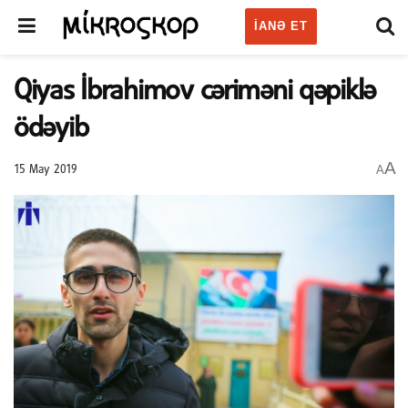
IANƏ ET
Qiyas İbrahimov cəriməni qəpiklə
ödəyib
A
A
15 May 2019