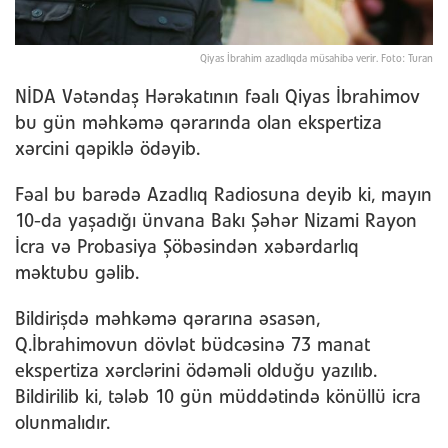
Qiyas İbrahim azadlıqda müsahibə verir. Foto: Turan
NİDA Vətəndaş Hərəkatının fəalı Qiyas İbrahimov
bu gün məhkəmə qərarında olan ekspertiza
xərcini qəpiklə ödəyib.
Fəal bu barədə Azadlıq Radiosuna deyib ki, mayın
10-da yaşadığı ünvana Bakı Şəhər Nizami Rayon
İcra və Probasiya Şöbəsindən xəbərdarlıq
məktubu gəlib.
Bildirişdə məhkəmə qərarına əsasən,
Q.İbrahimovun dövlət büdcəsinə 73 manat
ekspertiza xərclərini ödəməli olduğu yazılıb.
Bildirilib ki, tələb 10 gün müddətində könüllü icra
olunmalıdır.