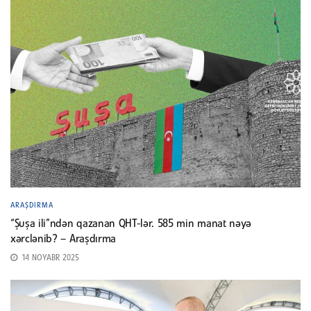
ARAŞDIRMA
“Şuşa ili”ndən qazanan QHT-lər. 585 min manat nəyə
xərclənib? – Araşdırma
14 NOYABR 2025