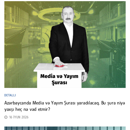
DETALLI
Azərbaycanda Media və Yayım Şurası yaradılacaq. Bu şura niyə
yaxşı heç nə vəd etmir?
16 İYUN 2026