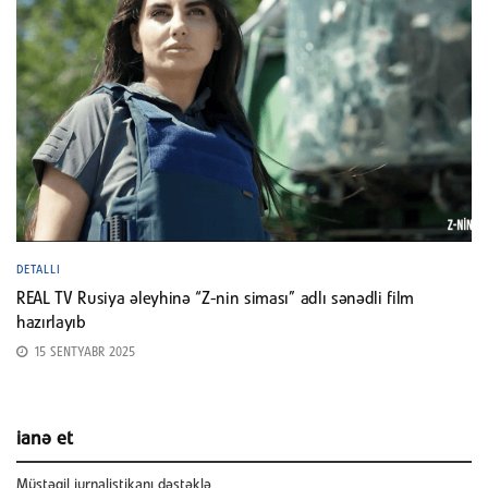
DETALLI
REAL TV Rusiya əleyhinə “Z-nin siması” adlı sənədli film
hazırlayıb
15 SENTYABR 2025
ianə et
Müstəqil jurnalistikanı dəstəklə