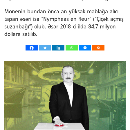
Monenin bundan öncə ən yüksək məbləğə alıcı
tapan əsəri isə “Nympheas en fleur” (“Çiçək açmış
suzanbağı”) olub. Əsər 2018-ci ildə 84.7 milyon
dollara satılıb.