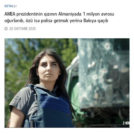
DETALLI
AMEA prezidentinin qızının Almaniyada 1 milyon avrosu
oğurlanıb, özü isə polisə getmək yerinə Bakıya qaçıb
20 OKTYABR 2025