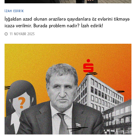
İZAH EDIRIK
İşğaldan azad olunan ərazilərə qayıdanlara öz evlərini tikməyə
icazə verilmir. Burada problem nədir? İzah edirik!
11 NOYABR 2025