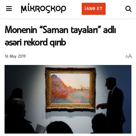
IANƏ ET
Monenin “Saman tayaları” adlı
əsəri rekord qırıb
A
A
16 May 2019