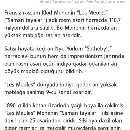
Monenin "Saman tayaları" adlı əsəri. Foto: Reuters / Lucas Jackson
Fransız rəssam Klod Monenin “Les Meules”
(“Saman tayaları”) adlı rəsm əsəri hərracda 110.7
milyon dollara satılıb. Bu Monenin hərracda ən
yüksək məbləğə satılan əsəridir.
Satışı həyata keçirən Nyu-Yorkun “Sotheby’s”
hərrac evi bunun həm də impressionizm janrında
olan rəsm əsəri üçün indiyə qədər ödənilən ən
böyük məbləğ olduğunu bildirib.
“Les Meules” dünyada indiyə qədər ən yüksək
məbləğə satılmış 9-cu sənət əsəridir.
1890-cı ildə kətan üzərində yağlı boya ilə çəkilmiş
“Les Meules” Monenin “Saman tayaları” silsiləsinə
daxil olan 25 əsərindən biridir. Silsiləyə daxil olan
digər rəsmlər isə müxtəlif muzeylərdə sərgilənir.