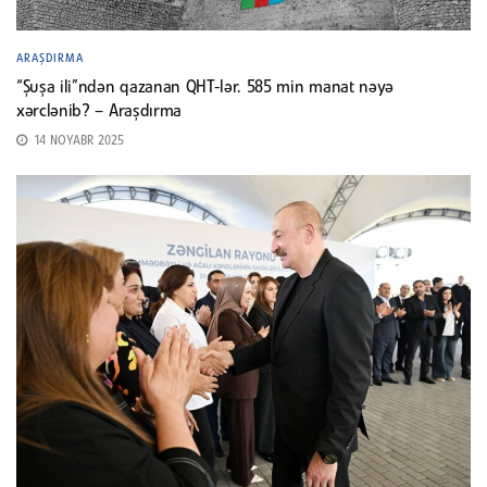
ARAŞDIRMA
“Şuşa ili”ndən qazanan QHT-lər. 585 min manat nəyə
xərclənib? – Araşdırma
14 NOYABR 2025