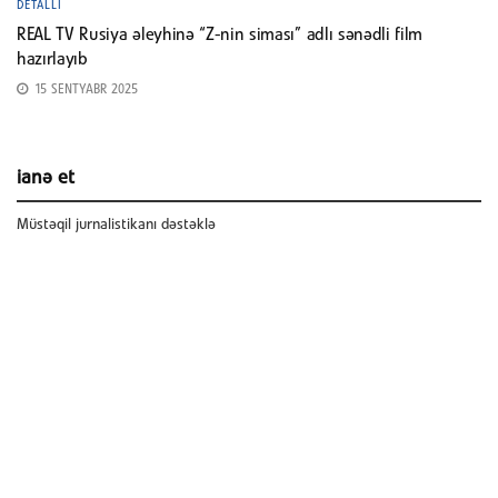
DETALLI
REAL TV Rusiya əleyhinə “Z-nin siması” adlı sənədli film
hazırlayıb
15 SENTYABR 2025
ianə et
Müstəqil jurnalistikanı dəstəklə