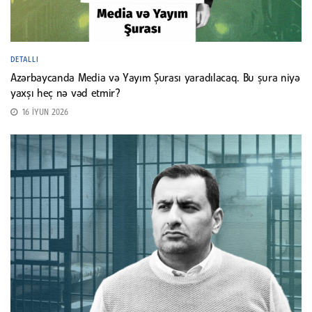
DETALLI
Azərbaycanda Media və Yayım Şurası yaradılacaq. Bu şura niyə
yaxşı heç nə vəd etmir?
16 İYUN 2026