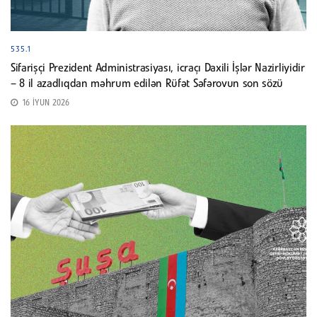
535.1
Sifarişçi Prezident Administrasiyası, icraçı Daxili İşlər Nazirliyidir
– 8 il azadlıqdan məhrum edilən Rüfət Səfərovun son sözü
16 İYUN 2026