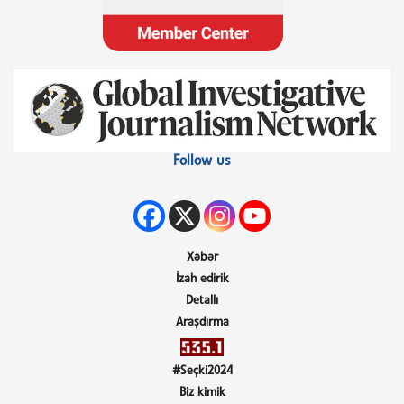
Follow us
Xəbər
İzah edirik
Detallı
Araşdırma
#Seçki2024
Biz kimik