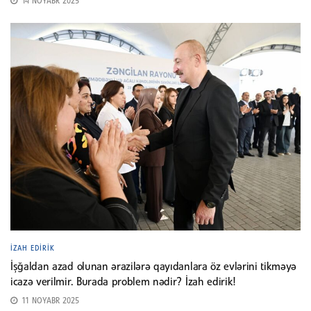
14 NOYABR 2025
İZAH EDIRIK
İşğaldan azad olunan ərazilərə qayıdanlara öz evlərini tikməyə
icazə verilmir. Burada problem nədir? İzah edirik!
11 NOYABR 2025