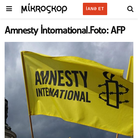
IANƏ ET
Amnesty İntornational.Foto: AFP