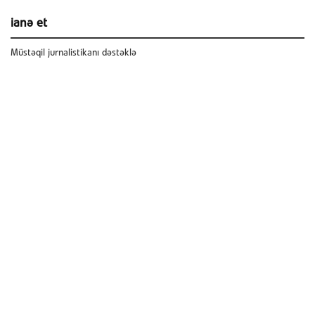
ianə et
Müstəqil jurnalistikanı dəstəklə