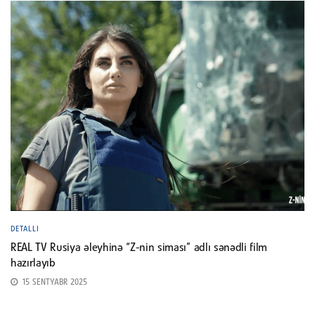
DETALLI
REAL TV Rusiya əleyhinə “Z-nin siması” adlı sənədli film
hazırlayıb
15 SENTYABR 2025