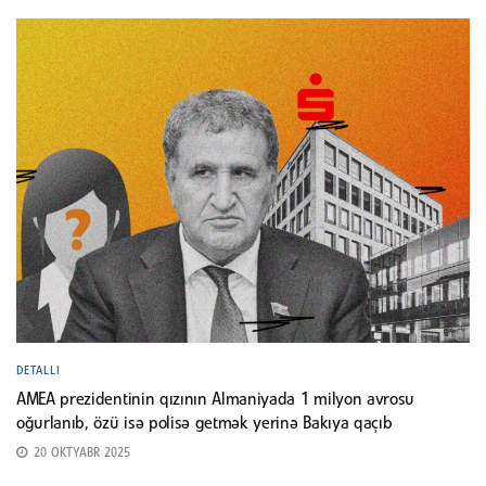
DETALLI
AMEA prezidentinin qızının Almaniyada 1 milyon avrosu
oğurlanıb, özü isə polisə getmək yerinə Bakıya qaçıb
20 OKTYABR 2025