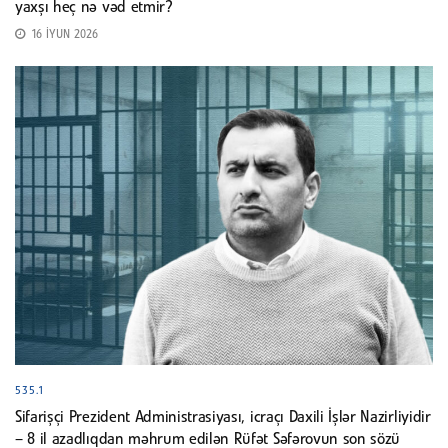
yaxşı heç nə vəd etmir?
16 İYUN 2026
535.1
Sifarişçi Prezident Administrasiyası, icraçı Daxili İşlər Nazirliyidir
– 8 il azadlıqdan məhrum edilən Rüfət Səfərovun son sözü