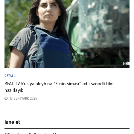
DETALLI
REAL TV Rusiya əleyhinə “Z-nin siması” adlı sənədli film
hazırlayıb
15 SENTYABR 2025
ianə et