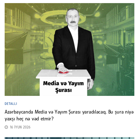
DETALLI
Azərbaycanda Media və Yayım Şurası yaradılacaq. Bu şura niyə
yaxşı heç nə vəd etmir?
16 İYUN 2026