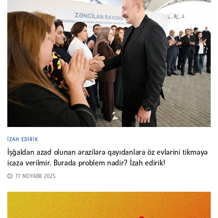
İZAH EDIRIK
İşğaldan azad olunan ərazilərə qayıdanlara öz evlərini tikməyə
icazə verilmir. Burada problem nədir? İzah edirik!
11 NOYABR 2025