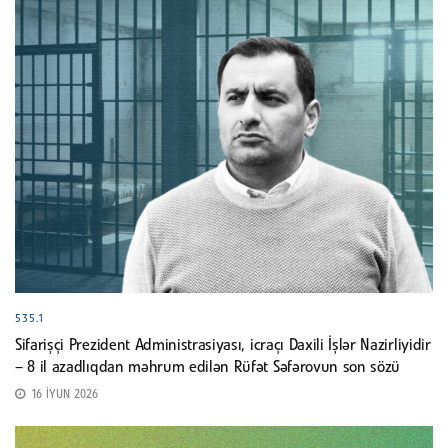
535.1
Sifarişçi Prezident Administrasiyası, icraçı Daxili İşlər Nazirliyidir
– 8 il azadlıqdan məhrum edilən Rüfət Səfərovun son sözü
16 İYUN 2026