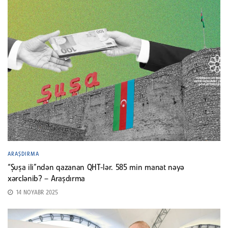
ARAŞDIRMA
“Şuşa ili”ndən qazanan QHT-lər. 585 min manat nəyə
xərclənib? – Araşdırma
14 NOYABR 2025