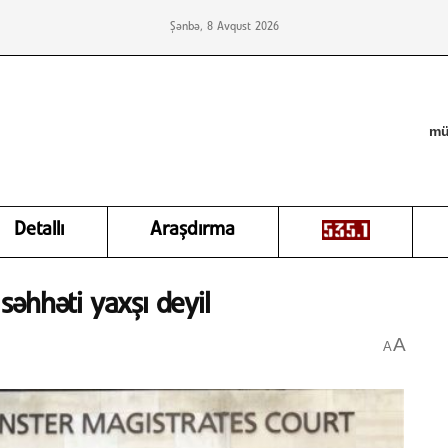
Şənbə, 8 Avqust 2026
mü
Detallı
Araşdırma
 səhhəti yaxşı deyil
A
A