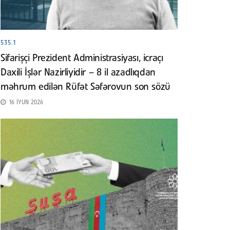
535.1
Sifarişçi Prezident Administrasiyası, icraçı
Daxili İşlər Nazirliyidir – 8 il azadlıqdan
məhrum edilən Rüfət Səfərovun son sözü
16 İYUN 2026