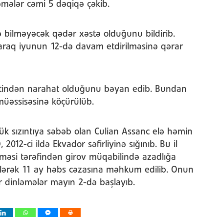
ləmələr cəmi 5 dəqiqə çəkib.
edə bilməyəcək qədər xəstə olduğunu bildirib.
olaraq iyunun 12-də davam etdirilməsinə qərar
ətindən narahat olduğunu bəyan edib. Bundan
müəssisəsinə köçürülüb.
k sızıntıya səbəb olan Culian Assanc elə həmin
, 2012-ci ildə Ekvador səfirliyinə sığınıb. Bu il
məsi tərəfindən girov müqabilində azadlığa
lərək 11 ay həbs cəzasına məhkum edilib. Onun
r dinləmələr mayın 2-də başlayıb.