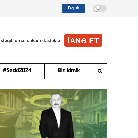
English
IANƏ ET
stəqil jurnalistikanı dəstəklə
#Seçki2024
Biz kimik