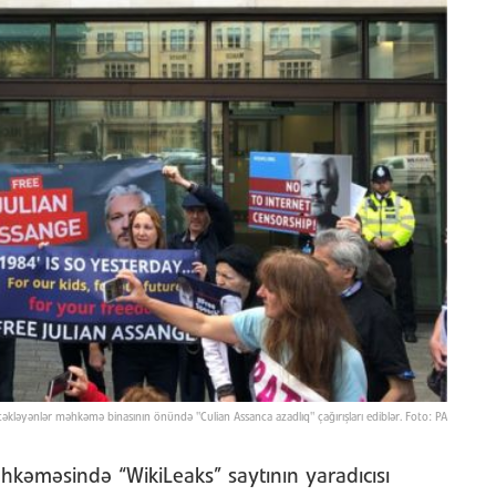
stəkləyənlər məhkəmə binasının önündə "Culian Assanca azadlıq" çağırışları ediblər. Foto: PA
kəməsində “WikiLeaks” saytının yaradıcısı