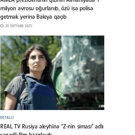
AMEA prezidentinin qızının Almaniyada 1
milyon avrosu oğurlanıb, özü isə polisə
getmək yerinə Bakıya qaçıb
20 OKTYABR 2025
DETALLI
REAL TV Rusiya əleyhinə “Z-nin siması” adlı