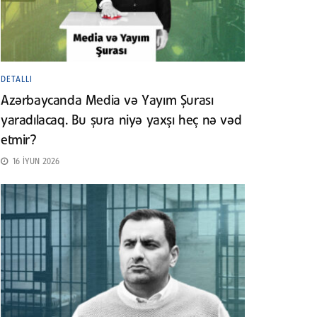
DETALLI
Azərbaycanda Media və Yayım Şurası
yaradılacaq. Bu şura niyə yaxşı heç nə vəd
etmir?
16 İYUN 2026