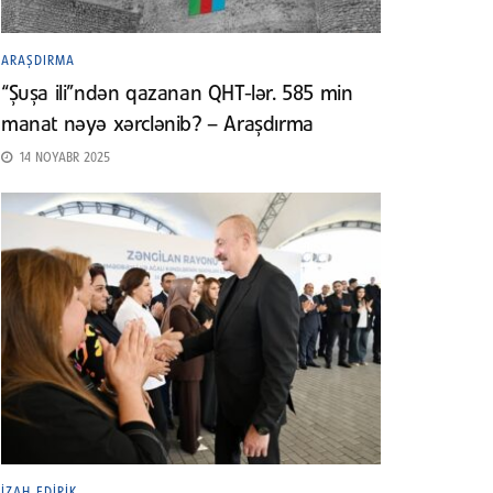
ARAŞDIRMA
“Şuşa ili”ndən qazanan QHT-lər. 585 min
manat nəyə xərclənib? – Araşdırma
14 NOYABR 2025
İZAH EDIRIK