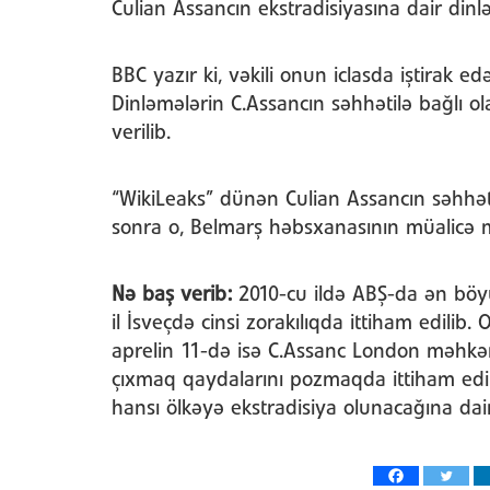
Culian Assancın ekstradisiyasına dair din
BBC yazır ki, vəkili onun iclasda iştirak 
Dinləmələrin C.Assancın səhhətilə bağlı 
verilib.
“WikiLeaks” dünən Culian Assancın səhh
sonra o, Belmarş həbsxanasının müalicə 
Nə baş verib:
2010-cu ildə ABŞ-da ən böyü
il İsveçdə cinsi zorakılıqda ittiham edilib. O
aprelin 11-də isə C.Assanc London məhkə
çıxmaq qaydalarını pozmaqda ittiham edi
hansı ölkəyə ekstradisiya olunacağına dai