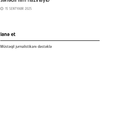
sənədli film hazırlayıb
15 SENTYABR 2025
ianə et
Müstəqil jurnalistikanı dəstəklə