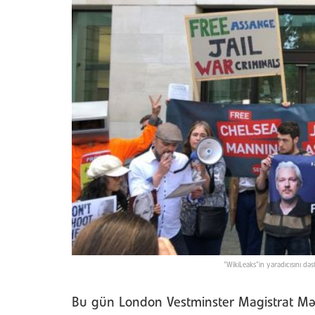
“WikiLeaks”in yaradıcısını də
Bu gün London Vestminster Magistrat Məh