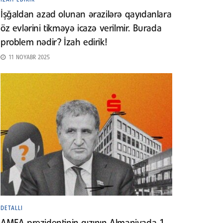
İşğaldan azad olunan ərazilərə qayıdanlara
öz evlərini tikməyə icazə verilmir. Burada
problem nədir? İzah edirik!
11 NOYABR 2025
DETALLI