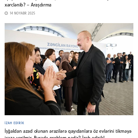
xərclənib? – Araşdırma
14 NOYABR 2025
İZAH EDIRIK
İşğaldan azad olunan ərazilərə qayıdanlara öz evlərini tikməyə