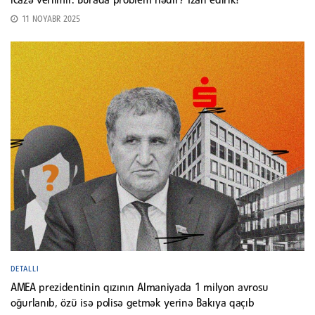
icazə verilmir. Burada problem nədir? İzah edirik!
11 NOYABR 2025
DETALLI
AMEA prezidentinin qızının Almaniyada 1 milyon avrosu
oğurlanıb, özü isə polisə getmək yerinə Bakıya qaçıb