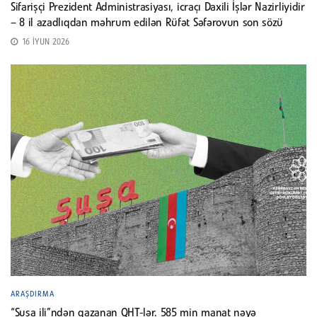
Sifarişçi Prezident Administrasiyası, icraçı Daxili İşlər Nazirliyidir
– 8 il azadlıqdan məhrum edilən Rüfət Səfərovun son sözü
16 İYUN 2026
ARAŞDIRMA
“Şuşa ili”ndən qazanan QHT-lər. 585 min manat nəyə