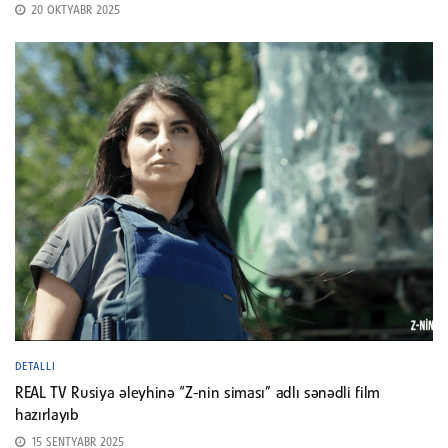
20 OKTYABR 2025
DETALLI
REAL TV Rusiya əleyhinə “Z-nin siması” adlı sənədli film
hazırlayıb
15 SENTYABR 2025