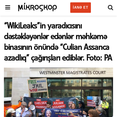
IANƏ ET
“WikiLeaks”in yaradıcısını
dəstəkləyənlər edənlər məhkəmə
binasının önündə “Culian Assanca
azadlıq” çağırışları ediblər. Foto: PA