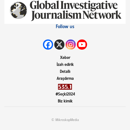
Follow us
Xəbər
İzah edirik
Detallı
Araşdırma
#Seçki2024
Biz kimik
© MikroskopMedia