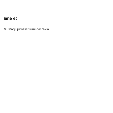
ianə et
Müstəqil jurnalistikanı dəstəklə