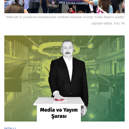
“WikiLeaks”in yaradıcısını dəstəkləyənlər məhkəmə binasının önündə "Culian Assanca azadlıq"
çağırışları ediblər. Foto: PA
DETALLI