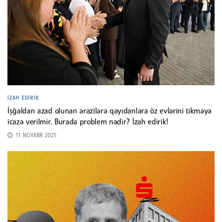
İZAH EDIRIK
İşğaldan azad olunan ərazilərə qayıdanlara öz evlərini tikməyə
icazə verilmir. Burada problem nədir? İzah edirik!
11 NOYABR 2025