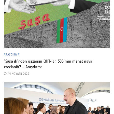
ARAŞDIRMA
“Şuşa ili”ndən qazanan QHT-lər. 585 min manat nəyə
xərclənib? – Araşdırma
14 NOYABR 2025