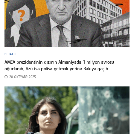
DETALLI
AMEA prezidentinin qızının Almaniyada 1 milyon avrosu
oğurlanıb, özü isə polisə getmək yerinə Bakıya qaçıb
20 OKTYABR 2025