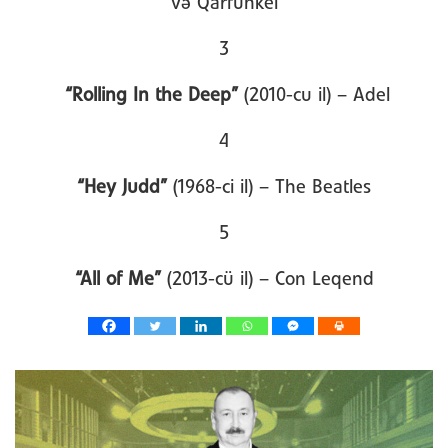
və Qarfunkel
3
“Rolling In the Deep”
(2010-cu il) – Adel
4
“Hey Judd”
(1968-ci il) – The Beatles
5
“All of Me”
(2013-cü il) – Con Leqend