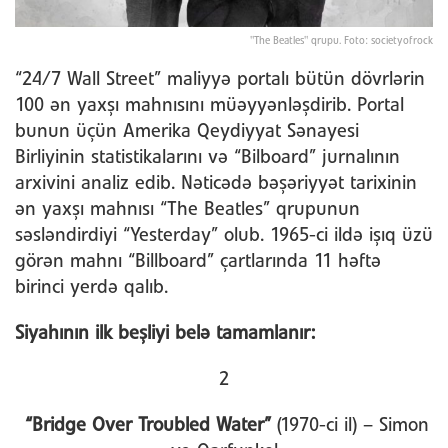
"The Beatles" qrupu. Foto: societyofrock
“24/7 Wall Street” maliyyə portalı bütün dövrlərin
100 ən yaxşı mahnısını müəyyənləşdirib. Portal
bunun üçün Amerika Qeydiyyat Sənayesi
Birliyinin statistikalarını və “Bilboard” jurnalının
arxivini analiz edib. Nəticədə bəşəriyyət tarixinin
ən yaxşı mahnısı “The Beatles” qrupunun
səsləndirdiyi “Yesterday” olub. 1965-ci ildə işıq üzü
görən mahnı “Billboard” çartlarında 11 həftə
birinci yerdə qalıb.
Siyahının ilk beşliyi belə tamamlanır:
2
“Bridge Over Troubled Water”
(1970-ci il) – Simon