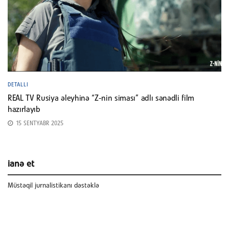
DETALLI
REAL TV Rusiya əleyhinə “Z-nin siması” adlı sənədli film
hazırlayıb
15 SENTYABR 2025
ianə et
Müstəqil jurnalistikanı dəstəklə