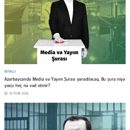
DETALLI
Azərbaycanda Media və Yayım Şurası yaradılacaq. Bu şura niyə
yaxşı heç nə vəd etmir?
16 İYUN 2026