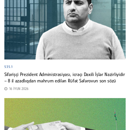
535.1
Sifarişçi Prezident Administrasiyası, icraçı Daxili İşlər Nazirliyidir
– 8 il azadlıqdan məhrum edilən Rüfət Səfərovun son sözü
16 İYUN 2026