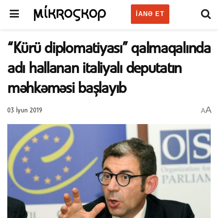
IANƏ ET
“Kürü diplomatiyası” qalmaqalında
adı hallanan italiyalı deputatın
məhkəməsi başlayıb
A
A
03 İyun 2019