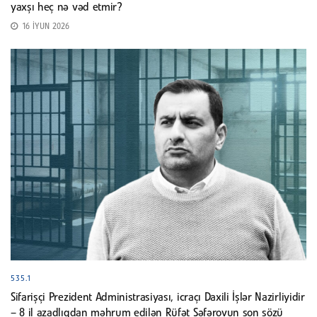
yaxşı heç nə vəd etmir?
16 İYUN 2026
535.1
Sifarişçi Prezident Administrasiyası, icraçı Daxili İşlər Nazirliyidir
– 8 il azadlıqdan məhrum edilən Rüfət Səfərovun son sözü