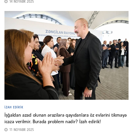
14 NOYABR 2025
İZAH EDIRIK
İşğaldan azad olunan ərazilərə qayıdanlara öz evlərini tikməyə
icazə verilmir. Burada problem nədir? İzah edirik!
11 NOYABR 2025