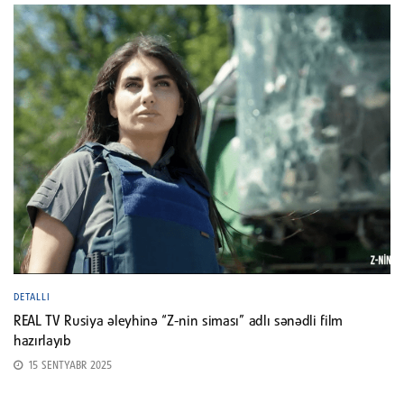
DETALLI
REAL TV Rusiya əleyhinə “Z-nin siması” adlı sənədli film
hazırlayıb
15 SENTYABR 2025