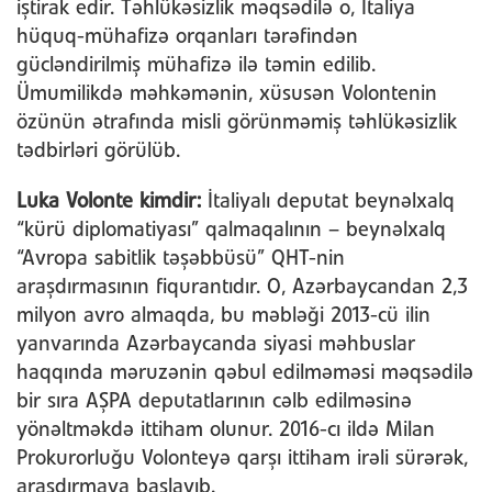
iştirak edir. Təhlükəsizlik məqsədilə o, İtaliya
hüquq-mühafizə orqanları tərəfindən
gücləndirilmiş mühafizə ilə təmin edilib.
Ümumilikdə məhkəmənin, xüsusən Volontenin
özünün ətrafında misli görünməmiş təhlükəsizlik
tədbirləri görülüb.
Luka Volonte kimdir:
İtaliyalı deputat beynəlxalq
“kürü diplomatiyası” qalmaqalının – beynəlxalq
“Avropa sabitlik təşəbbüsü” QHT-nin
araşdırmasının fiqurantıdır. O, Azərbaycandan 2,3
milyon avro almaqda, bu məbləği 2013-cü ilin
yanvarında Azərbaycanda siyasi məhbuslar
haqqında məruzənin qəbul edilməməsi məqsədilə
bir sıra AŞPA deputatlarının cəlb edilməsinə
yönəltməkdə ittiham olunur. 2016-cı ildə Milan
Prokurorluğu Volonteyə qarşı ittiham irəli sürərək,
araşdırmaya başlayıb.