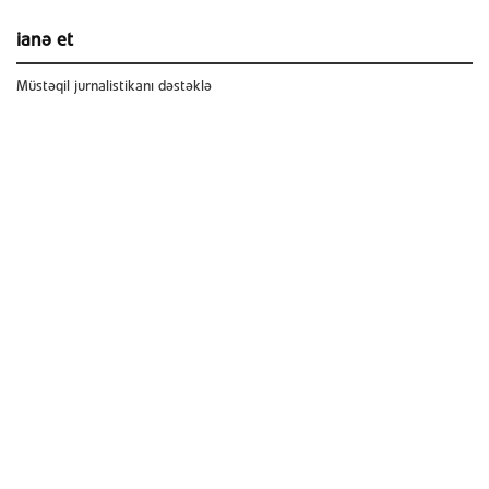
ianə et
Müstəqil jurnalistikanı dəstəklə