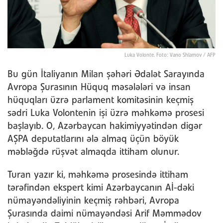
Luka Volonte. Foto: Vano Shlamov / AFP
Bu gün İtaliyanın Milan şəhəri Ədalət Sarayında
Avropa Şurasının Hüquq məsələləri və insan
hüquqları üzrə parlament komitəsinin keçmiş
sədri Luka Volontenin işi üzrə məhkəmə prosesi
başlayıb. O, Azərbaycan hakimiyyətindən digər
AŞPA deputatlarını ələ almaq üçün böyük
məbləğdə rüşvət almaqda ittiham olunur.
Turan yazır ki, məhkəmə prosesində ittiham
tərəfindən ekspert kimi Azərbaycanın Aİ-dəki
nümayəndəliyinin keçmiş rəhbəri, Avropa
Şurasında daimi nümayəndəsi Arif Məmmədov