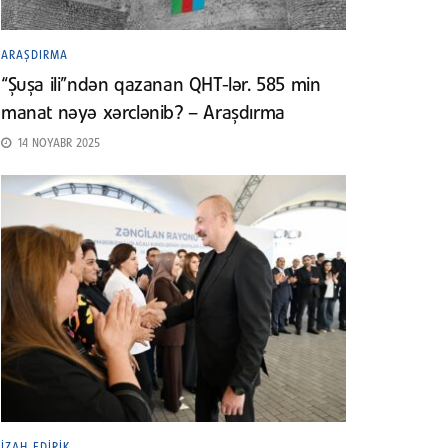
ARAŞDIRMA
“Şuşa ili”ndən qazanan QHT-lər. 585 min
manat nəyə xərclənib? – Araşdırma
14 NOYABR 2025
İZAH EDIRIK