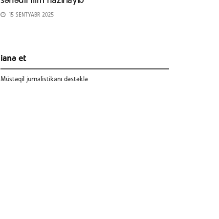
sənədli film hazırlayıb
15 SENTYABR 2025
ianə et
Müstəqil jurnalistikanı dəstəklə