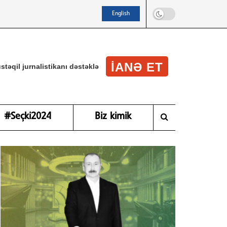
English
IANƏ ET
stəqil jurnalistikanı dəstəklə
#Seçki2024
Biz kimik