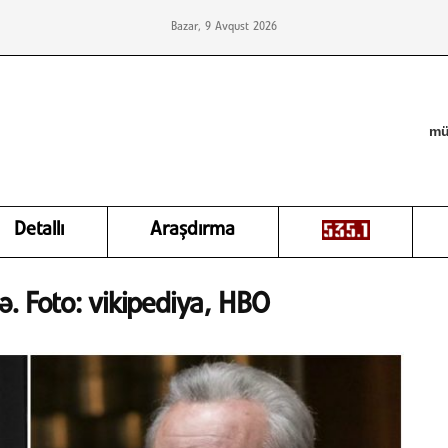
Bazar, 9 Avqust 2026
mü
Detallı
Araşdırma
ə. Foto: vikipediya, HBO