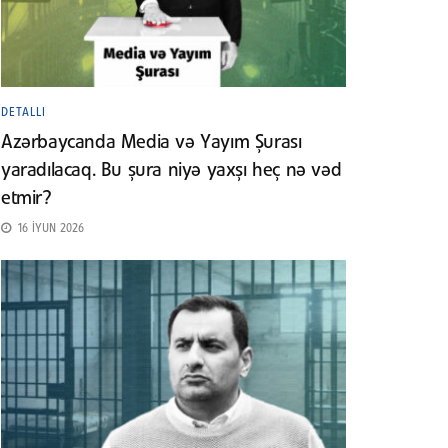
DETALLI
Azərbaycanda Media və Yayım Şurası
yaradılacaq. Bu şura niyə yaxşı heç nə vəd
etmir?
16 İYUN 2026