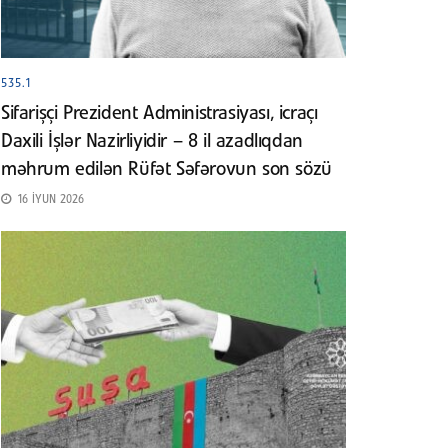
535.1
Sifarişçi Prezident Administrasiyası, icraçı
Daxili İşlər Nazirliyidir – 8 il azadlıqdan
məhrum edilən Rüfət Səfərovun son sözü
16 İYUN 2026