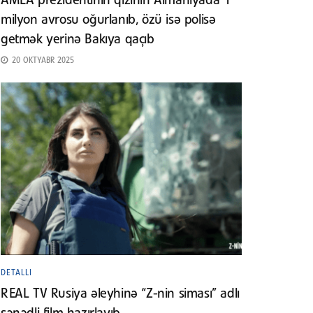
AMEA prezidentinin qızının Almaniyada 1
milyon avrosu oğurlanıb, özü isə polisə
getmək yerinə Bakıya qaçıb
20 OKTYABR 2025
DETALLI
REAL TV Rusiya əleyhinə “Z-nin siması” adlı