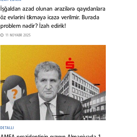
İşğaldan azad olunan ərazilərə qayıdanlara
öz evlərini tikməyə icazə verilmir. Burada
problem nədir? İzah edirik!
11 NOYABR 2025
DETALLI