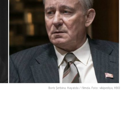
Boris Şerbina. Həyatda / filmdə. Foto: vikipediya, HBO