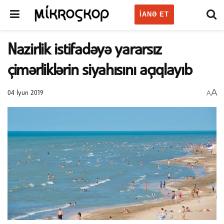
IANƏ ET
Nazirlik istifadəyə yararsız
çimərliklərin siyahısını açıqlayıb
A
A
04 İyun 2019