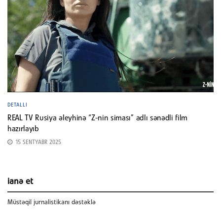
DETALLI
REAL TV Rusiya əleyhinə “Z-nin siması” adlı sənədli film
hazırlayıb
15 SENTYABR 2025
ianə et
Müstəqil jurnalistikanı dəstəklə