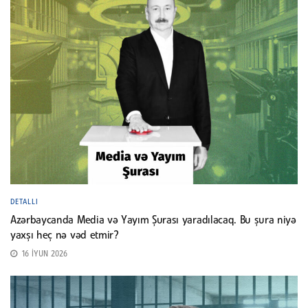
DETALLI
Azərbaycanda Media və Yayım Şurası yaradılacaq. Bu şura niyə
yaxşı heç nə vəd etmir?
16 İYUN 2026