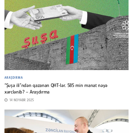
ARAŞDIRMA
“Şuşa ili”ndən qazanan QHT-lər. 585 min manat nəyə
xərclənib? – Araşdırma
14 NOYABR 2025