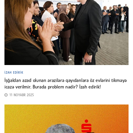
İZAH EDIRIK
İşğaldan azad olunan ərazilərə qayıdanlara öz evlərini tikməyə
icazə verilmir. Burada problem nədir? İzah edirik!
11 NOYABR 2025