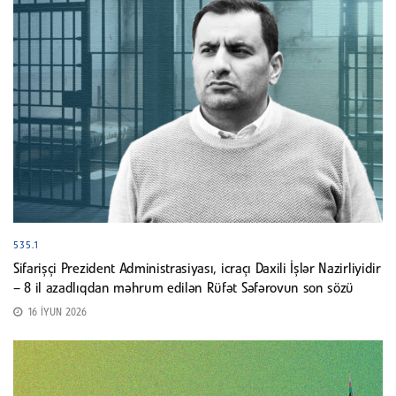
535.1
Sifarişçi Prezident Administrasiyası, icraçı Daxili İşlər Nazirliyidir
– 8 il azadlıqdan məhrum edilən Rüfət Səfərovun son sözü
16 İYUN 2026