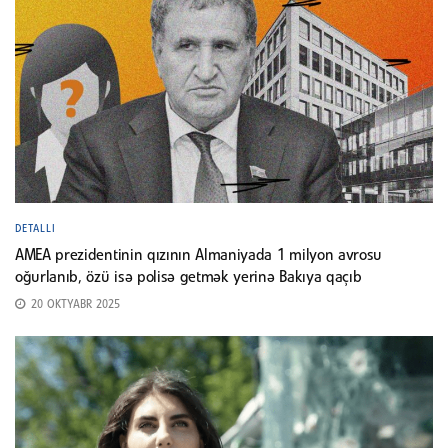
DETALLI
AMEA prezidentinin qızının Almaniyada 1 milyon avrosu
oğurlanıb, özü isə polisə getmək yerinə Bakıya qaçıb
20 OKTYABR 2025