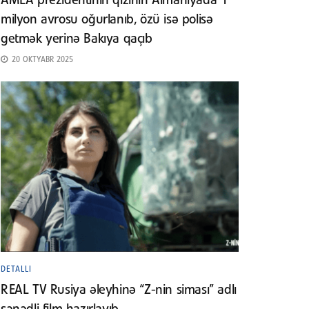
AMEA prezidentinin qızının Almaniyada 1
milyon avrosu oğurlanıb, özü isə polisə
getmək yerinə Bakıya qaçıb
20 OKTYABR 2025
DETALLI
REAL TV Rusiya əleyhinə “Z-nin siması” adlı