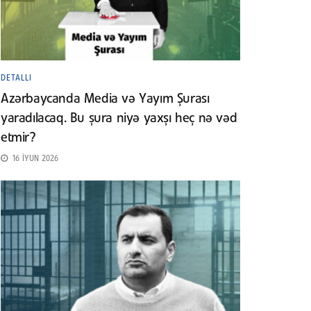
DETALLI
Azərbaycanda Media və Yayım Şurası
yaradılacaq. Bu şura niyə yaxşı heç nə vəd
etmir?
16 İYUN 2026