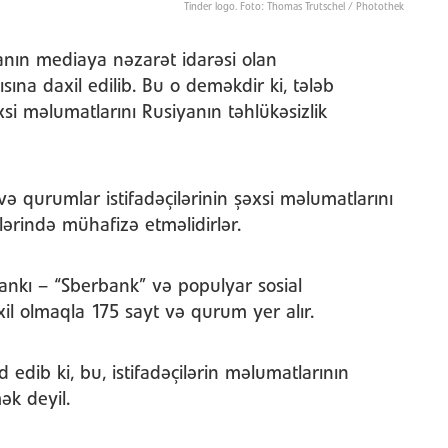
Tinder logo. Foto: Thomas Trutschel / Photothek
yanın mediaya nəzarət idarəsi olan
na daxil edilib. Bu o deməkdir ki, tələb
xsi məlumatlarını Rusiyanın təhlükəsizlik
 və qurumlar istifadəçilərinin şəxsi məlumatlarını
lərində mühafizə etməlidirlər.
ankı – “Sberbank” və populyar sosial
il olmaqla 175 sayt və qurum yer alır.
edib ki, bu, istifadəçilərin məlumatlarının
k deyil.