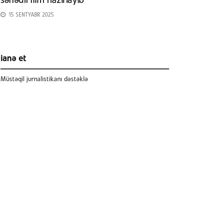
sənədli film hazırlayıb
15 SENTYABR 2025
ianə et
Müstəqil jurnalistikanı dəstəklə