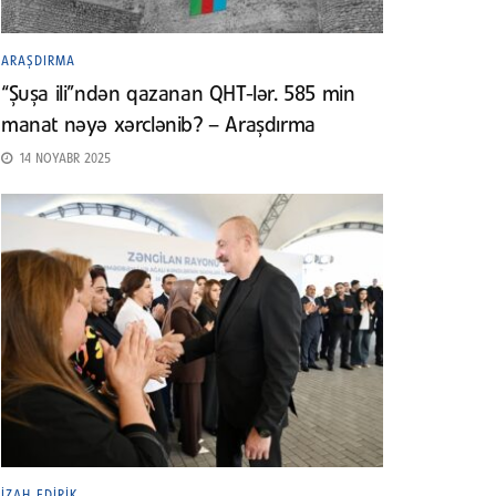
ARAŞDIRMA
“Şuşa ili”ndən qazanan QHT-lər. 585 min
manat nəyə xərclənib? – Araşdırma
14 NOYABR 2025
İZAH EDIRIK