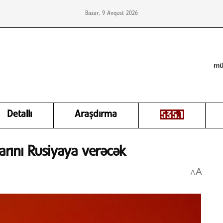
Bazar, 9 Avqust 2026
mü
Detallı
Araşdırma
larını Rusiyaya verəcək
A
A