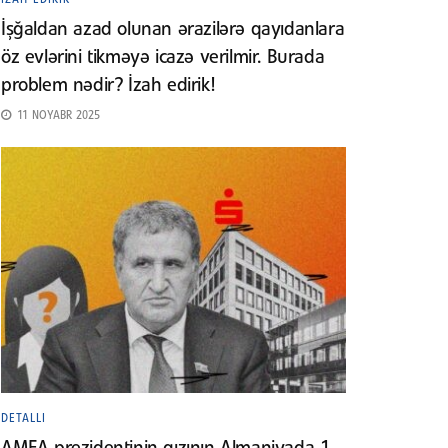
İşğaldan azad olunan ərazilərə qayıdanlara
öz evlərini tikməyə icazə verilmir. Burada
problem nədir? İzah edirik!
11 NOYABR 2025
DETALLI