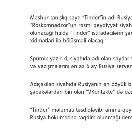
Məşhur tanışlıq saytı “Tinder”in adı Rusi
“Roskomnadzor”un rəsmi qeydiyyat siyahısı
olunacağı halda “Tinder” istifadəçilərin şə
xidmətləri ilə bölüşməli olacaq.
Sputnik yazır ki, siyahıda adı olan saytlar
və yazışmalarını ən az 6 ay Rusiya server
Adıçəkilən siyahıda Rusiyanın ən böyük b
şəbəkələrdən biri olan “VKontakte” də dax
“Tinder” məlumatı təsdiqləyib, amma qeyd 
Rusiya hökumətinə təqdim olunmağı demə