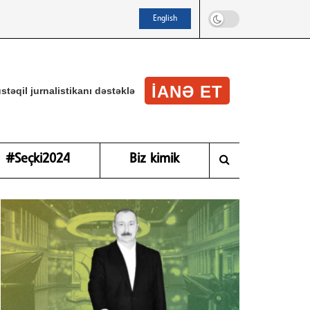
English
IANƏ ET
stəqil jurnalistikanı dəstəklə
#Seçki2024
Biz kimik