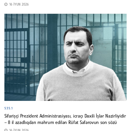
16 İYUN 2026
535.1
Sifarişçi Prezident Administrasiyası, icraçı Daxili İşlər Nazirliyidir
– 8 il azadlıqdan məhrum edilən Rüfət Səfərovun son sözü
16 İYUN 2026