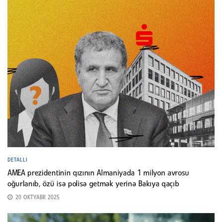
DETALLI
AMEA prezidentinin qızının Almaniyada 1 milyon avrosu
oğurlanıb, özü isə polisə getmək yerinə Bakıya qaçıb
20 OKTYABR 2025