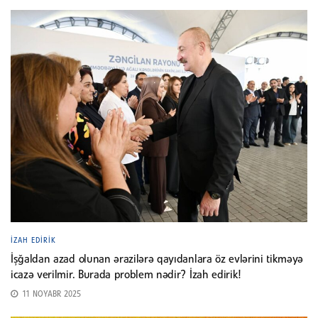
İZAH EDIRIK
İşğaldan azad olunan ərazilərə qayıdanlara öz evlərini tikməyə
icazə verilmir. Burada problem nədir? İzah edirik!
11 NOYABR 2025