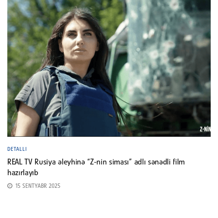
DETALLI
REAL TV Rusiya əleyhinə “Z-nin siması” adlı sənədli film
hazırlayıb
15 SENTYABR 2025