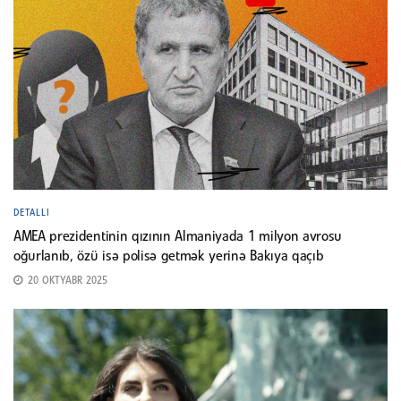
DETALLI
AMEA prezidentinin qızının Almaniyada 1 milyon avrosu
oğurlanıb, özü isə polisə getmək yerinə Bakıya qaçıb
20 OKTYABR 2025