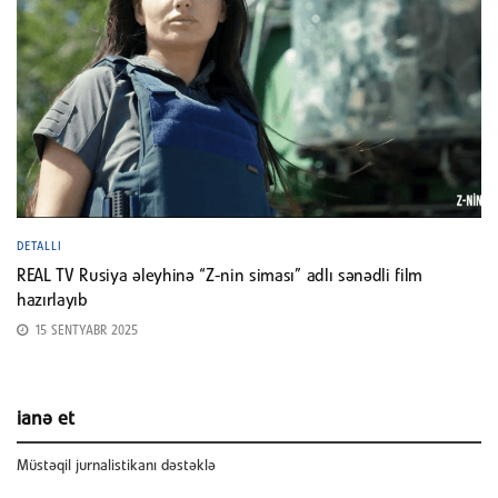
DETALLI
REAL TV Rusiya əleyhinə “Z-nin siması” adlı sənədli film
hazırlayıb
15 SENTYABR 2025
ianə et
Müstəqil jurnalistikanı dəstəklə