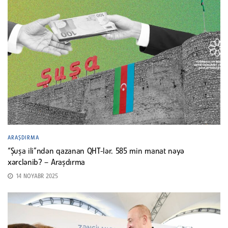
ARAŞDIRMA
“Şuşa ili”ndən qazanan QHT-lər. 585 min manat nəyə
xərclənib? – Araşdırma
14 NOYABR 2025