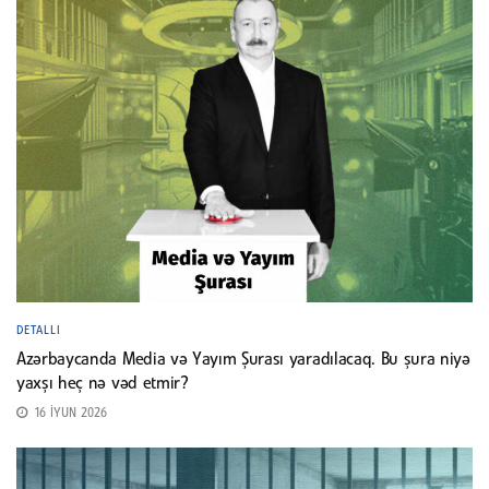
DETALLI
Azərbaycanda Media və Yayım Şurası yaradılacaq. Bu şura niyə
yaxşı heç nə vəd etmir?
16 İYUN 2026