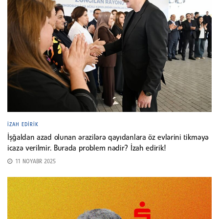
İZAH EDIRIK
İşğaldan azad olunan ərazilərə qayıdanlara öz evlərini tikməyə
icazə verilmir. Burada problem nədir? İzah edirik!
11 NOYABR 2025