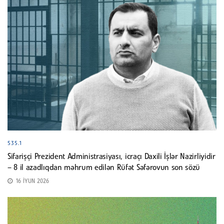
535.1
Sifarişçi Prezident Administrasiyası, icraçı Daxili İşlər Nazirliyidir
– 8 il azadlıqdan məhrum edilən Rüfət Səfərovun son sözü
16 İYUN 2026