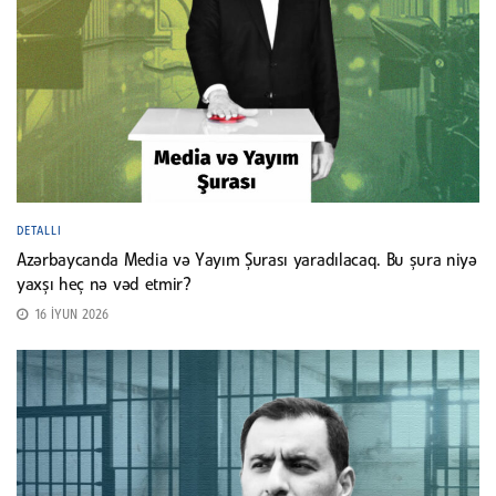
DETALLI
Azərbaycanda Media və Yayım Şurası yaradılacaq. Bu şura niyə
yaxşı heç nə vəd etmir?
16 İYUN 2026