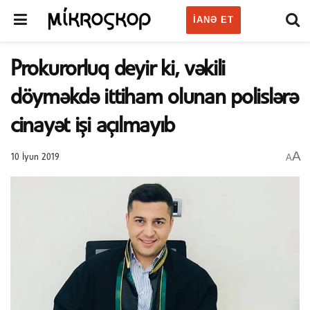
IANƏ ET
Prokurorluq deyir ki, vəkili
döyməkdə ittiham olunan polislərə
cinayət işi açılmayıb
A
A
10 İyun 2019