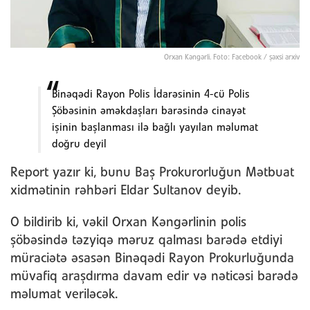
Orxan Kəngərli. Foto: Facebook / şəxsi arxiv
Binəqədi Rayon Polis İdarəsinin 4-cü Polis
Şöbəsinin əməkdaşları barəsində cinayət
işinin başlanması ilə bağlı yayılan məlumat
doğru deyil
Report yazır ki, bunu Baş Prokurorluğun Mətbuat
xidmətinin rəhbəri Eldar Sultanov deyib.
O bildirib ki, vəkil Orxan Kəngərlinin polis
şöbəsində təzyiqə məruz qalması barədə etdiyi
müraciətə əsasən Binəqədi Rayon Prokurluğunda
müvafiq araşdırma davam edir və nəticəsi barədə
məlumat veriləcək.