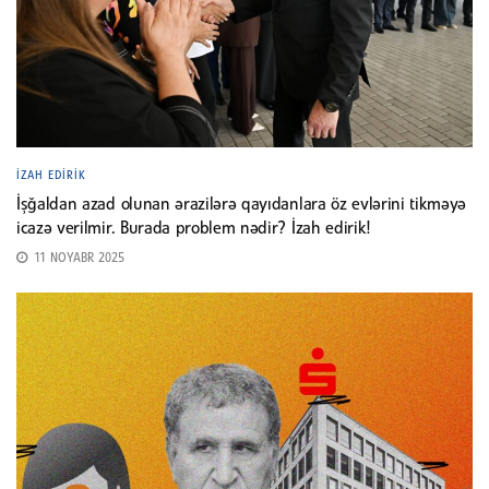
İZAH EDIRIK
İşğaldan azad olunan ərazilərə qayıdanlara öz evlərini tikməyə
icazə verilmir. Burada problem nədir? İzah edirik!
11 NOYABR 2025