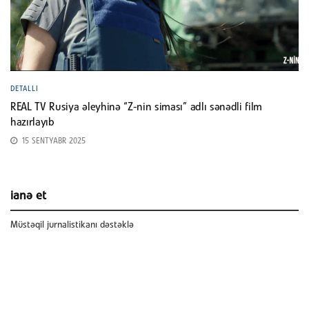
DETALLI
REAL TV Rusiya əleyhinə “Z-nin siması” adlı sənədli film
hazırlayıb
15 SENTYABR 2025
ianə et
Müstəqil jurnalistikanı dəstəklə