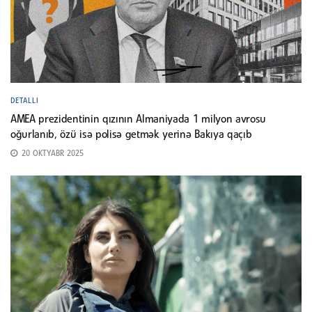
DETALLI
AMEA prezidentinin qızının Almaniyada 1 milyon avrosu
oğurlanıb, özü isə polisə getmək yerinə Bakıya qaçıb
20 OKTYABR 2025