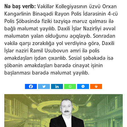
Nə baş verib:
Vəkillər Kollegiyasının üzvü Orxan
Kəngərlinin Binəqədi Rayon Polis İdarəsinin 4-cü
Polis Şöbəsində fiziki təzyiqə məruz qalması ilə
bağlı məlumat yayılıb. Daxili İşlər Nazirliyi əvvəl
məlumatın yalan olduğunu açıqlayıb. Sonradan
vəkilə qarşı zorakılığa yol verdiyinə görə, Daxili
İşlər naziri Ramil Usubovun əmri ilə polis
əməkdaşları işdən çıxarılıb. Sosial şəbəkədə isə
şöbənin əməkdaşları barədə cinayət işinin
başlanması barədə məlumat yayılıb.