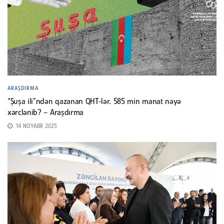
ARAŞDIRMA
“Şuşa ili”ndən qazanan QHT-lər. 585 min manat nəyə
xərclənib? – Araşdırma
14 NOYABR 2025