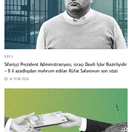
535.1
Sifarişçi Prezident Administrasiyası, icraçı Daxili İşlər Nazirliyidir
– 8 il azadlıqdan məhrum edilən Rüfət Səfərovun son sözü
16 İYUN 2026