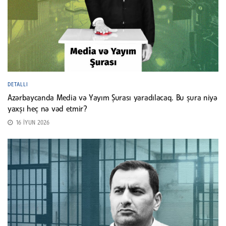
DETALLI
Azərbaycanda Media və Yayım Şurası yaradılacaq. Bu şura niyə
yaxşı heç nə vəd etmir?
16 İYUN 2026