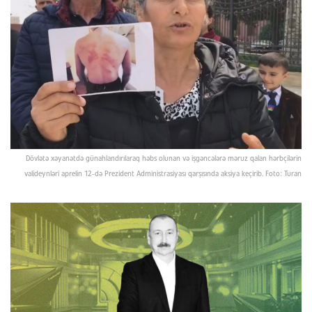
Dövlətə xəyanətdə günahlandırılaraq həbs olunan və işgəncələrə məruz qalan hərbçilərin
valideynləri aprelin 12-də Prezident Administrasiyası qarşısında aksiya keçirib. Foto: Turan