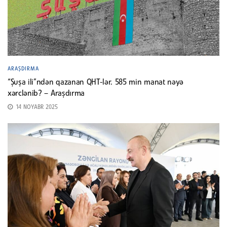
ARAŞDIRMA
“Şuşa ili”ndən qazanan QHT-lər. 585 min manat nəyə
xərclənib? – Araşdırma
14 NOYABR 2025