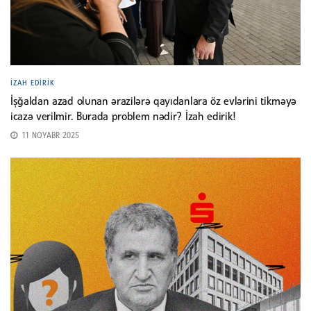
İZAH EDIRIK
İşğaldan azad olunan ərazilərə qayıdanlara öz evlərini tikməyə
icazə verilmir. Burada problem nədir? İzah edirik!
11 NOYABR 2025