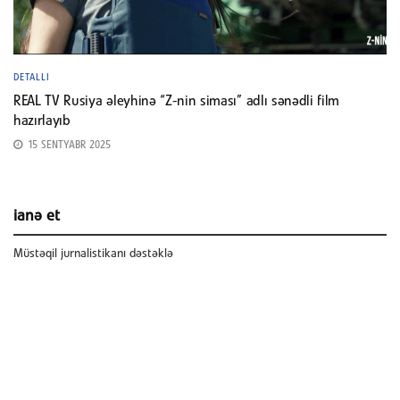
DETALLI
REAL TV Rusiya əleyhinə “Z-nin siması” adlı sənədli film
hazırlayıb
15 SENTYABR 2025
ianə et
Müstəqil jurnalistikanı dəstəklə