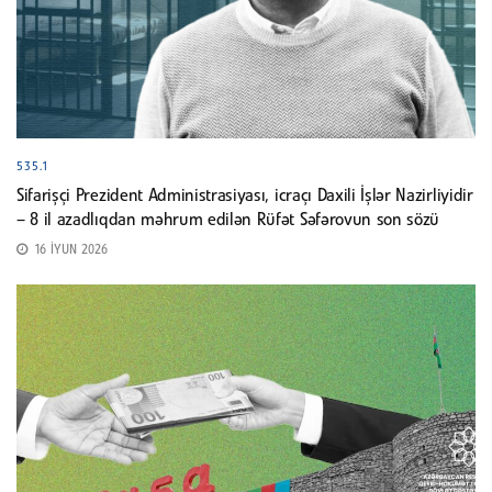
535.1
Sifarişçi Prezident Administrasiyası, icraçı Daxili İşlər Nazirliyidir
– 8 il azadlıqdan məhrum edilən Rüfət Səfərovun son sözü
16 İYUN 2026