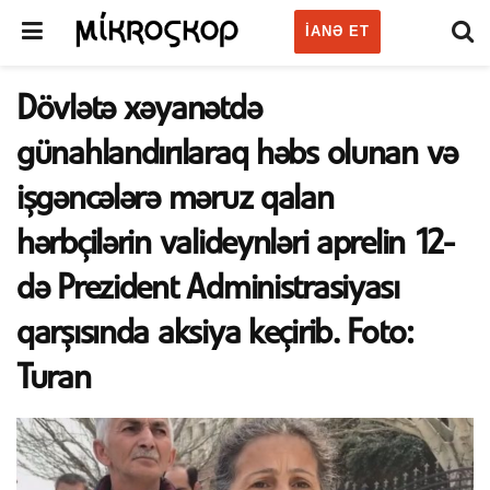
IANƏ ET
Dövlətə xəyanətdə
günahlandırılaraq həbs olunan və
işgəncələrə məruz qalan
hərbçilərin valideynləri aprelin 12-
də Prezident Administrasiyası
qarşısında aksiya keçirib. Foto:
Turan