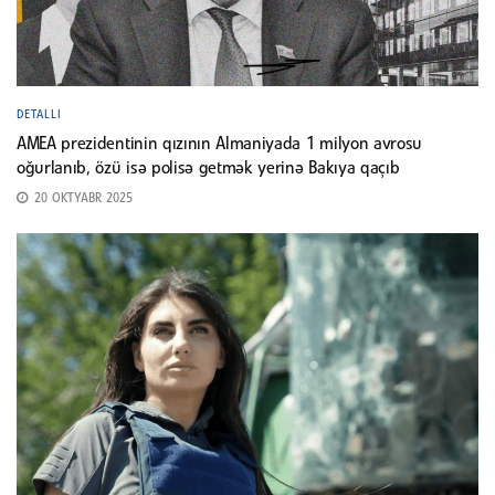
DETALLI
AMEA prezidentinin qızının Almaniyada 1 milyon avrosu
oğurlanıb, özü isə polisə getmək yerinə Bakıya qaçıb
20 OKTYABR 2025