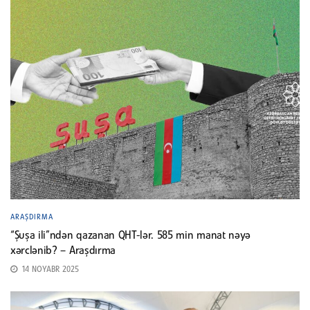
ARAŞDIRMA
“Şuşa ili”ndən qazanan QHT-lər. 585 min manat nəyə
xərclənib? – Araşdırma
14 NOYABR 2025