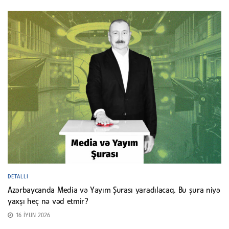
DETALLI
Azərbaycanda Media və Yayım Şurası yaradılacaq. Bu şura niyə
yaxşı heç nə vəd etmir?
16 İYUN 2026