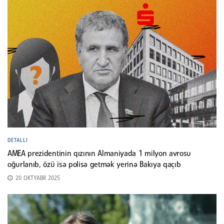
DETALLI
AMEA prezidentinin qızının Almaniyada 1 milyon avrosu
oğurlanıb, özü isə polisə getmək yerinə Bakıya qaçıb
20 OKTYABR 2025