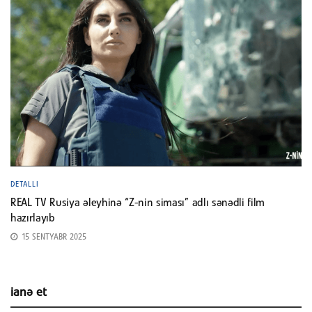
DETALLI
REAL TV Rusiya əleyhinə “Z-nin siması” adlı sənədli film
hazırlayıb
15 SENTYABR 2025
ianə et