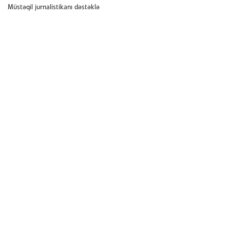
Müstəqil jurnalistikanı dəstəklə