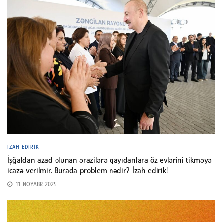
İZAH EDIRIK
İşğaldan azad olunan ərazilərə qayıdanlara öz evlərini tikməyə
icazə verilmir. Burada problem nədir? İzah edirik!
11 NOYABR 2025