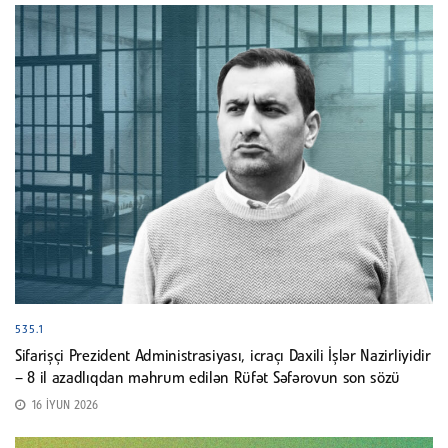
535.1
Sifarişçi Prezident Administrasiyası, icraçı Daxili İşlər Nazirliyidir
– 8 il azadlıqdan məhrum edilən Rüfət Səfərovun son sözü
16 İYUN 2026