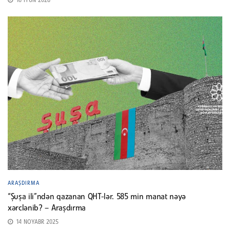
16 İYUN 2026
ARAŞDIRMA
“Şuşa ili”ndən qazanan QHT-lər. 585 min manat nəyə
xərclənib? – Araşdırma
14 NOYABR 2025