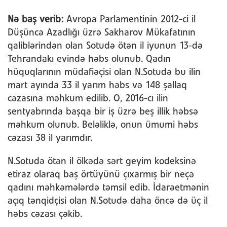
Nə baş verib:
Avropa Parlamentinin 2012-ci il
Düşüncə Azadlığı üzrə Sakharov Mükafatının
qaliblərindən olan Sotudə ötən il iyunun 13-də
Tehrandakı evində həbs olunub. Qadın
hüquqlarının müdafiəçisi olan N.Sotudə bu ilin
mart ayında 33 il yarım həbs və 148 şallaq
cəzasına məhkum edilib. O, 2016-cı ilin
sentyabrında başqa bir iş üzrə beş illik həbsə
məhkum olunub. Beləliklə, onun ümumi həbs
cəzası 38 il yarımdır.
N.Sotudə ötən il ölkədə sərt geyim kodeksinə
etiraz olaraq baş örtüyünü çıxarmış bir neçə
qadını məhkəmələrdə təmsil edib. İdarəetmənin
açıq tənqidçisi olan N.Sotudə daha öncə də üç il
həbs cəzası çəkib.