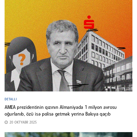
DETALLI
AMEA prezidentinin qızının Almaniyada 1 milyon avrosu
oğurlanıb, özü isə polisə getmək yerinə Bakıya qaçıb
20 OKTYABR 2025