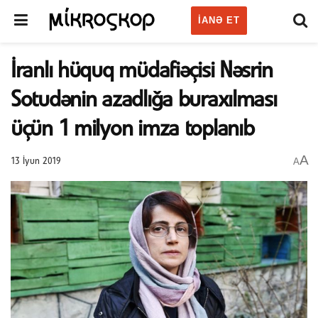
IANƏ ET
İranlı hüquq müdafiəçisi Nəsrin
Sotudənin azadlığa buraxılması
üçün 1 milyon imza toplanıb
A
A
13 İyun 2019