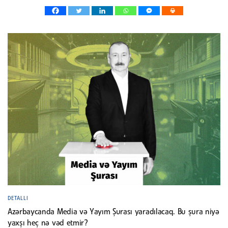
DETALLI
Azərbaycanda Media və Yayım Şurası yaradılacaq. Bu şura niyə
yaxşı heç nə vəd etmir?