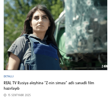
DETALLI
REAL TV Rusiya əleyhinə “Z-nin siması” adlı sənədli film
hazırlayıb
15 SENTYABR 2025