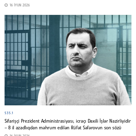
16 İYUN 2026
535.1
Sifarişçi Prezident Administrasiyası, icraçı Daxili İşlər Nazirliyidir
– 8 il azadlıqdan məhrum edilən Rüfət Səfərovun son sözü