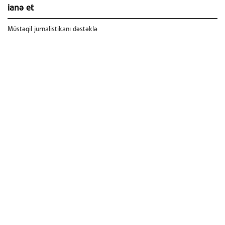
ianə et
Müstəqil jurnalistikanı dəstəklə