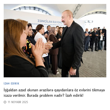
İZAH EDIRIK
İşğaldan azad olunan ərazilərə qayıdanlara öz evlərini tikməyə
icazə verilmir. Burada problem nədir? İzah edirik!
11 NOYABR 2025