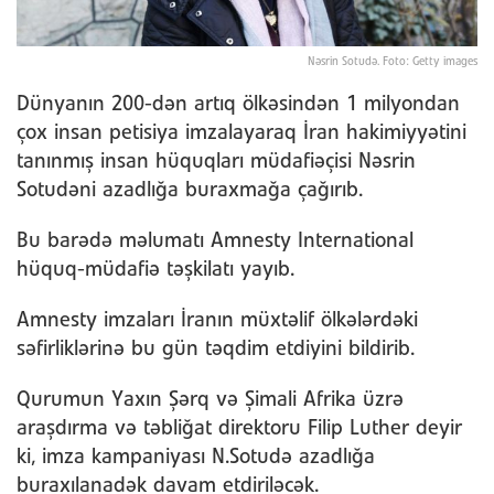
Nəsrin Sotudə. Foto: Getty images
Dünyanın 200-dən artıq ölkəsindən 1 milyondan
çox insan petisiya imzalayaraq İran hakimiyyətini
tanınmış insan hüquqları müdafiəçisi Nəsrin
Sotudəni azadlığa buraxmağa çağırıb.
Bu barədə məlumatı Amnesty International
hüquq-müdafiə təşkilatı yayıb.
Amnesty imzaları İranın müxtəlif ölkələrdəki
səfirliklərinə bu gün təqdim etdiyini bildirib.
Qurumun Yaxın Şərq və Şimali Afrika üzrə
araşdırma və təbliğat direktoru Filip Luther deyir
ki, imza kampaniyası N.Sotudə azadlığa
buraxılanadək davam etdiriləcək.