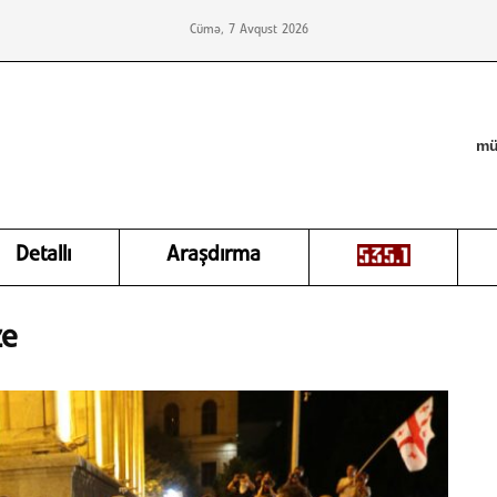
Cümə, 7 Avqust 2026
mü
Detallı
Araşdırma
ze