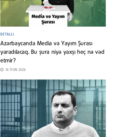
DETALLI
Azərbaycanda Media və Yayım Şurası
yaradılacaq. Bu şura niyə yaxşı heç nə vəd
etmir?
16 İYUN 2026