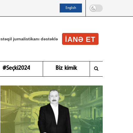
English
IANƏ ET
stəqil jurnalistikanı dəstəklə
#Seçki2024
Biz kimik