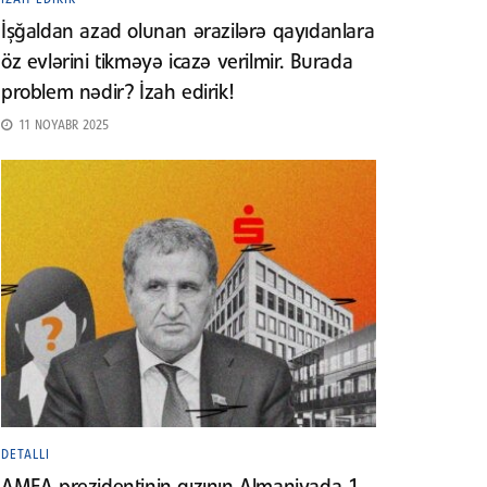
İşğaldan azad olunan ərazilərə qayıdanlara
öz evlərini tikməyə icazə verilmir. Burada
problem nədir? İzah edirik!
11 NOYABR 2025
DETALLI