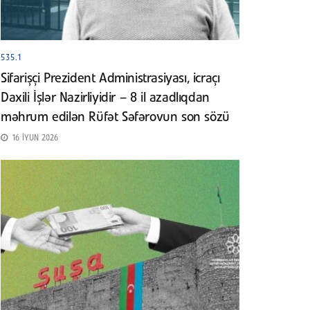
535.1
Sifarişçi Prezident Administrasiyası, icraçı
Daxili İşlər Nazirliyidir – 8 il azadlıqdan
məhrum edilən Rüfət Səfərovun son sözü
16 İYUN 2026