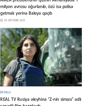
AMEA prezidentinin qızının Almaniyada 1
milyon avrosu oğurlanıb, özü isə polisə
getmək yerinə Bakıya qaçıb
20 OKTYABR 2025
DETALLI
REAL TV Rusiya əleyhinə “Z-nin siması” adlı