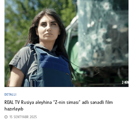
DETALLI
REAL TV Rusiya əleyhinə “Z-nin siması” adlı sənədli film
hazırlayıb
15 SENTYABR 2025