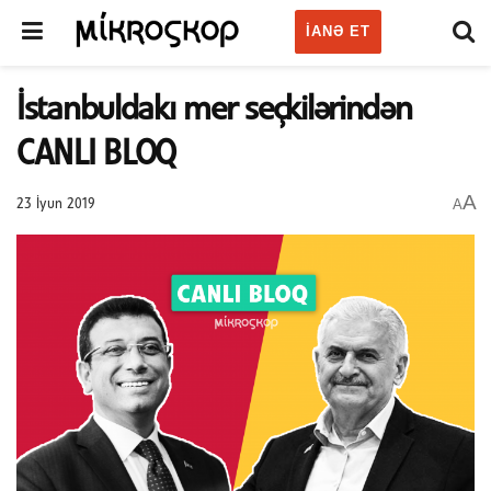
IANƏ ET
İstanbuldakı mer seçkilərindən
CANLI BLOQ
A
A
23 İyun 2019