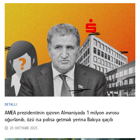
DETALLI
AMEA prezidentinin qızının Almaniyada 1 milyon avrosu
oğurlanıb, özü isə polisə getmək yerinə Bakıya qaçıb
20 OKTYABR 2025