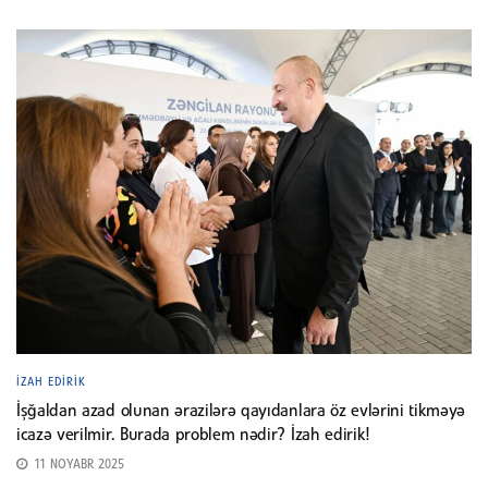
İZAH EDIRIK
İşğaldan azad olunan ərazilərə qayıdanlara öz evlərini tikməyə
icazə verilmir. Burada problem nədir? İzah edirik!
11 NOYABR 2025