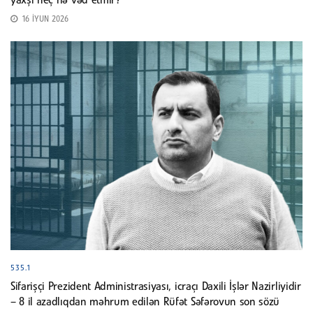
yaxşı heç nə vəd etmir?
16 İYUN 2026
535.1
Sifarişçi Prezident Administrasiyası, icraçı Daxili İşlər Nazirliyidir
– 8 il azadlıqdan məhrum edilən Rüfət Səfərovun son sözü