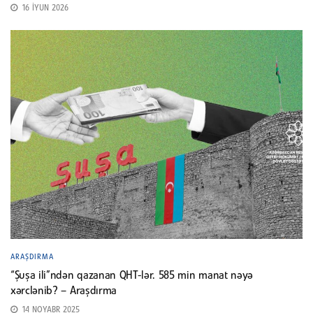
16 İYUN 2026
ARAŞDIRMA
“Şuşa ili”ndən qazanan QHT-lər. 585 min manat nəyə
xərclənib? – Araşdırma
14 NOYABR 2025