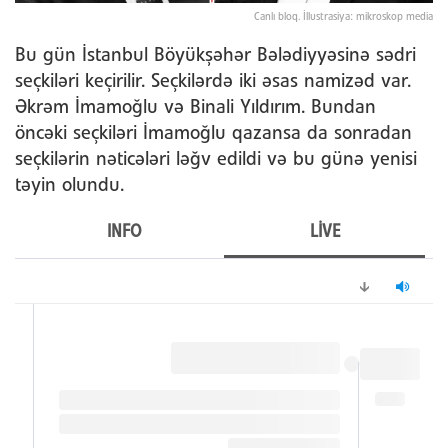
Canlı bloq. İllustrasiya: mikroskop media
Bu gün İstanbul Böyükşəhər Bələdiyyəsinə sədri
seçkiləri keçirilir. Seçkilərdə iki əsas namizəd var.
Əkrəm İmamoğlu və Binali Yıldırım. Bundan
öncəki seçkiləri İmamoğlu qazansa da sonradan
seçkilərin nəticələri ləğv edildi və bu günə yenisi
təyin olundu.
INFO
LIVE