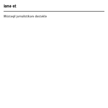
ianə et
Müstəqil jurnalistikanı dəstəklə