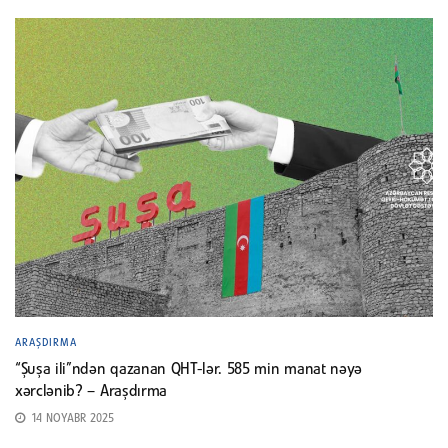
ARAŞDIRMA
“Şuşa ili”ndən qazanan QHT-lər. 585 min manat nəyə
xərclənib? – Araşdırma
14 NOYABR 2025