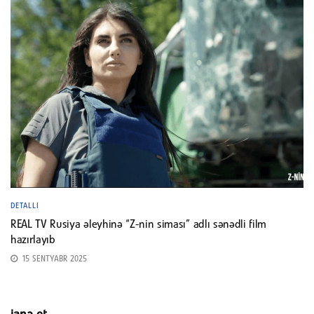
DETALLI
REAL TV Rusiya əleyhinə “Z-nin siması” adlı sənədli film
hazırlayıb
15 SENTYABR 2025