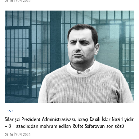
16 İYUN 2026
535.1
Sifarişçi Prezident Administrasiyası, icraçı Daxili İşlər Nazirliyidir
– 8 il azadlıqdan məhrum edilən Rüfət Səfərovun son sözü
16 İYUN 2026