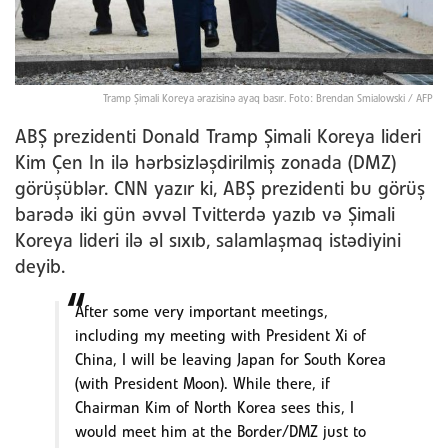
Tramp Şimali Koreya ərazisinə ayaq basır. Foto: Brendan Smialowski / AFP
ABŞ prezidenti Donald Tramp Şimali Koreya lideri
Kim Çen In ilə hərbsizləşdirilmiş zonada (DMZ)
görüşüblər. CNN yazır ki, ABŞ prezidenti bu görüş
barədə iki gün əvvəl Tvitterdə yazıb və Şimali
Koreya lideri ilə əl sıxıb, salamlaşmaq istədiyini
deyib.
After some very important meetings,
including my meeting with President Xi of
China, I will be leaving Japan for South Korea
(with President Moon). While there, if
Chairman Kim of North Korea sees this, I
would meet him at the Border/DMZ just to