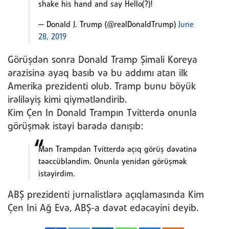
shake his hand and say Hello(?)!
— Donald J. Trump (@realDonaldTrump)
June
28, 2019
Görüşdən sonra Donald Tramp Şimali Koreya
ərazisinə ayaq basıb və bu addımı atan ilk
Amerika prezidenti olub. Tramp bunu böyük
irəliləyiş kimi qiymətləndirib.
Kim Çen In Donald Trampın Tvitterdə onunla
görüşmək istəyi barədə danışıb:
Mən Trampdan Tvitterdə açıq görüş dəvətinə
təəccübləndim. Onunla yenidən görüşmək
istəyirdim.
ABŞ prezidenti jurnalistlərə açıqlamasında Kim
Çen Ini Ağ Evə, ABŞ-a dəvət edəcəyini deyib.