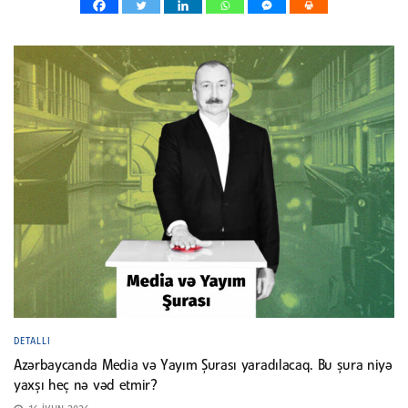
DETALLI
Azərbaycanda Media və Yayım Şurası yaradılacaq. Bu şura niyə
yaxşı heç nə vəd etmir?