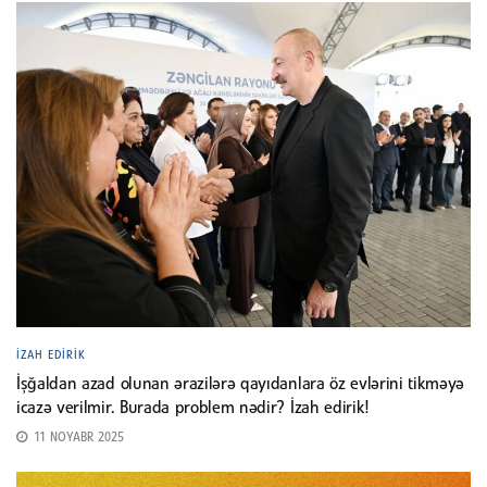
İZAH EDIRIK
İşğaldan azad olunan ərazilərə qayıdanlara öz evlərini tikməyə
icazə verilmir. Burada problem nədir? İzah edirik!
11 NOYABR 2025