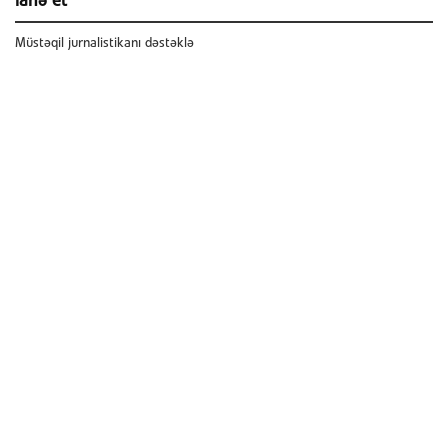
ianə et
Müstəqil jurnalistikanı dəstəklə