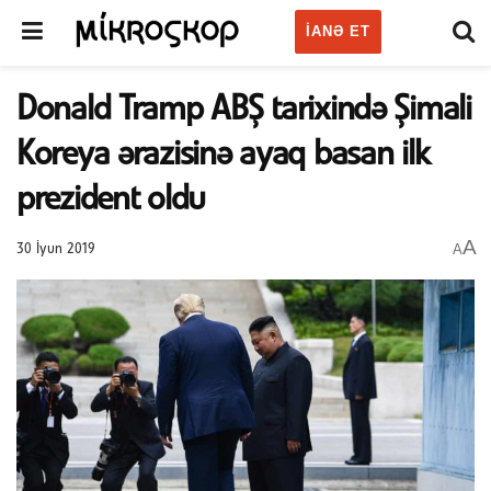
IANƏ ET
Donald Tramp ABŞ tarixində Şimali
Koreya ərazisinə ayaq basan ilk
prezident oldu
A
A
30 İyun 2019