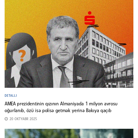
DETALLI
AMEA prezidentinin qızının Almaniyada 1 milyon avrosu
oğurlanıb, özü isə polisə getmək yerinə Bakıya qaçıb
20 OKTYABR 2025