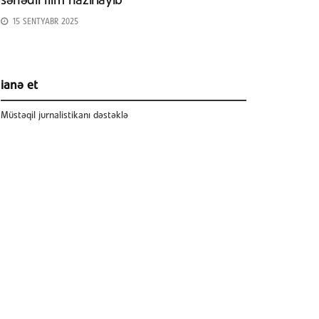
sənədli film hazırlayıb
15 SENTYABR 2025
ianə et
Müstəqil jurnalistikanı dəstəklə