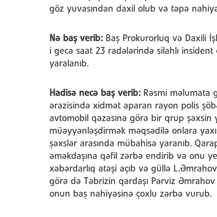
göz yuvasından daxil olub və təpə nahiyə
Nə baş verib:
Baş Prokurorluq və Daxili İş
i gecə saat 23 radələrində silahlı insident
yaralanıb.
Hadisə necə baş verib:
Rəsmi məlumata g
ərazisində xidmət aparan rayon polis şöb
avtomobil qəzasına görə bir qrup şəxsin y
müəyyənləşdirmək məqsədilə onlara yaxın
şəxslər arasında mübahisə yaranıb. Qarapi
əməkdaşına qəfil zərbə endirib və onu ye
xəbərdarlıq atəşi açıb və güllə L.Əmrah
görə də Təbrizin qardaşı Pərviz Əmrahov s
onun baş nahiyəsinə çoxlu zərbə vurub.