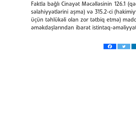
Faktla bağlı Cinayət Məcəlləsinin 126.1 (q
səlahiyyətlərini aşma) və 315.2-ci (haki
üçün təhlükəli olan zor tətbiq etmə) maddəl
əməkdaşlarından ibarət istintaq-əməliyyat