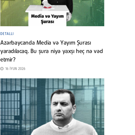
DETALLI
Azərbaycanda Media və Yayım Şurası
yaradılacaq. Bu şura niyə yaxşı heç nə vəd
etmir?
16 İYUN 2026