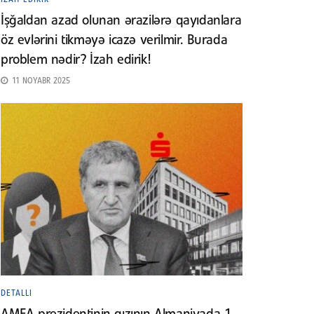
İşğaldan azad olunan ərazilərə qayıdanlara
öz evlərini tikməyə icazə verilmir. Burada
problem nədir? İzah edirik!
11 NOYABR 2025
DETALLI