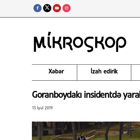
Xəbər
İzah edirik
Goranboydakı insidentdə yarala
13 İyul 2019