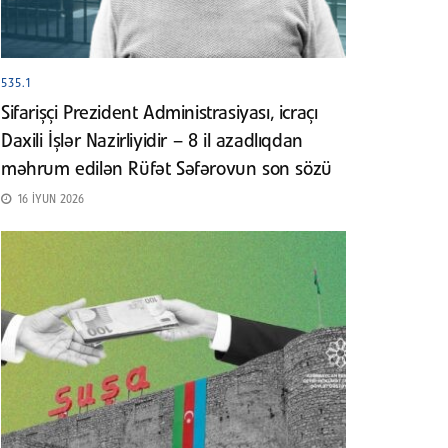
535.1
Sifarişçi Prezident Administrasiyası, icraçı
Daxili İşlər Nazirliyidir – 8 il azadlıqdan
məhrum edilən Rüfət Səfərovun son sözü
16 İYUN 2026