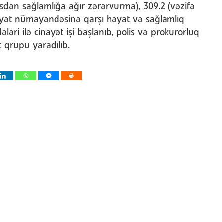
əsdən sağlamlığa ağır zərərvurma), 309.2 (vəzifə
miyyət nümayəndəsinə qarşı həyat və sağlamlıq
əri ilə cinayət işi başlanıb, polis və prokurorluq
 qrupu yaradılıb.