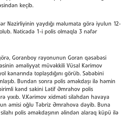
sindən keçib.
lər Nazirliyinin yaydığı məlumata görə iyulun 12-
 olub. Nəticədə 1-i polis olmaqla 3 nəfər
örə, Goranboy rayonunun Goran qəsəbəsi
əsinin əməliyyat müvəkkili Vüsal Kərimov
ol kənarında toplaşdığını görüb. Səbəbini
laşıb. Bundan sonra polis əməkdaşı ilə həmin
rimli kənd sakini Lətif Əmrahov polis
rə yıxıb. V.Kərimov xidməti silahdan havaya
ovun əmisi oğlu Təbriz Əmrahova dəyib. Buna
ilahı polis əməkdaşının əlindən alaraq küpü ilə