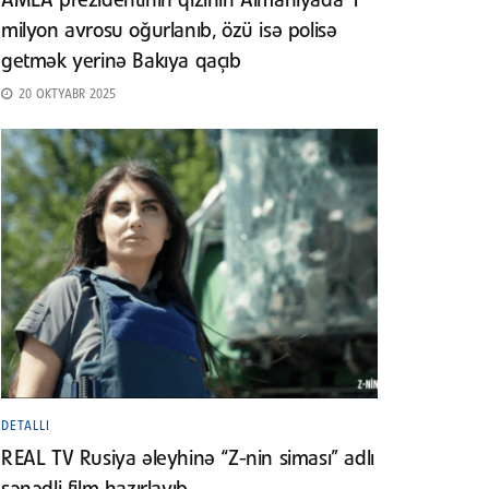
AMEA prezidentinin qızının Almaniyada 1
milyon avrosu oğurlanıb, özü isə polisə
getmək yerinə Bakıya qaçıb
20 OKTYABR 2025
DETALLI
REAL TV Rusiya əleyhinə “Z-nin siması” adlı