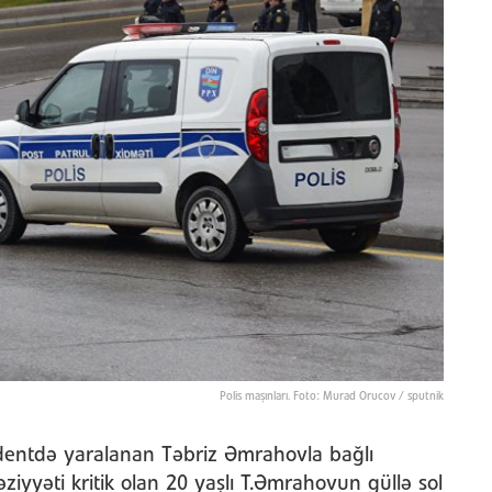
Polis maşınları. Foto: Murad Orucov / sputnik
sidentdə yaralanan Təbriz Əmrahovla bağlı
ziyyəti kritik olan 20 yaşlı T.Əmrahovun güllə sol