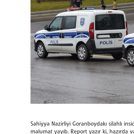
Səhiyyə Nazirliyi Goranboydakı silahlı in
məlumat yayıb. Report yazır ki, hazırda və