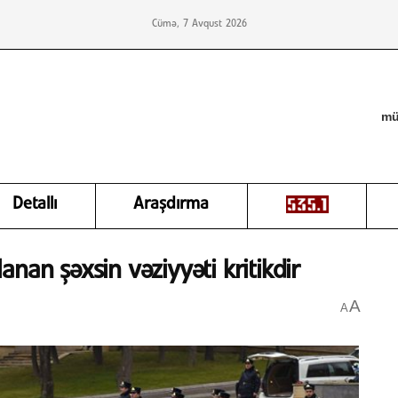
Cümə, 7 Avqust 2026
mü
Detallı
Araşdırma
nan şəxsin vəziyyəti kritikdir
A
A