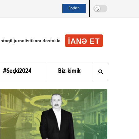
English
IANƏ ET
stəqil jurnalistikanı dəstəklə
#Seçki2024
Biz kimik