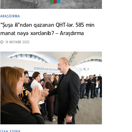
ARAŞDIRMA
“Şuşa ili”ndən qazanan QHT-lər. 585 min
manat nəyə xərclənib? – Araşdırma
14 NOYABR 2025
İZAH EDIRIK