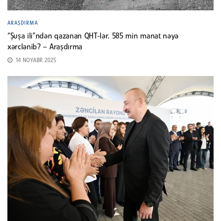
ARAŞDIRMA
“Şuşa ili”ndən qazanan QHT-lər. 585 min manat nəyə
xərclənib? – Araşdırma
14 NOYABR 2025