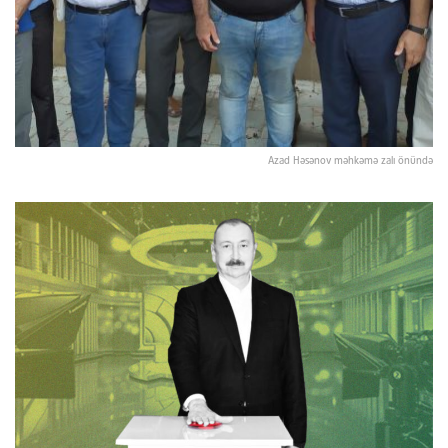
Azad Həsənov məhkəmə zalı önündə