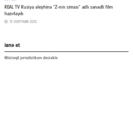
REAL TV Rusiya əleyhinə “Z-nin siması” adlı sənədli film
hazırlayıb
15 SENTYABR 2025
ianə et
Müstəqil jurnalistikanı dəstəklə