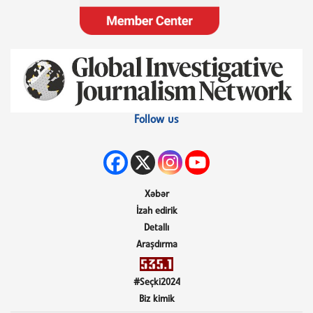
Follow us
Xəbər
İzah edirik
Detallı
Araşdırma
#Seçki2024
Biz kimik