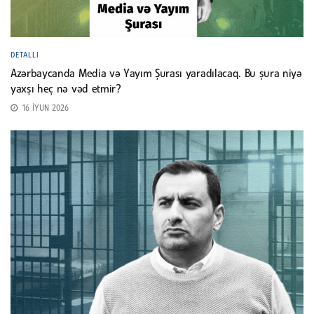
DETALLI
Azərbaycanda Media və Yayım Şurası yaradılacaq. Bu şura niyə
yaxşı heç nə vəd etmir?
16 İYUN 2026