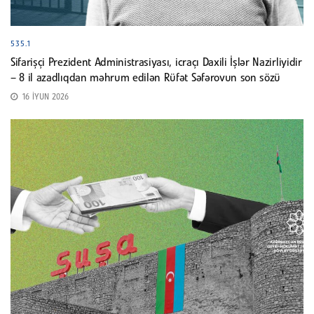
535.1
Sifarişçi Prezident Administrasiyası, icraçı Daxili İşlər Nazirliyidir
– 8 il azadlıqdan məhrum edilən Rüfət Səfərovun son sözü
16 İYUN 2026