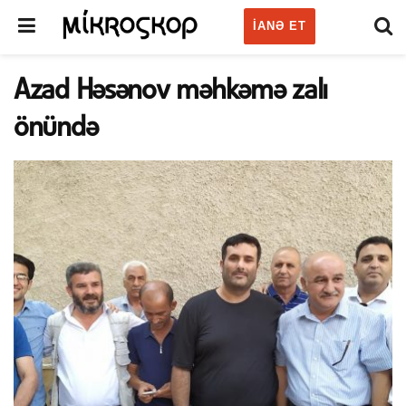
IANƏ ET
Azad Həsənov məhkəmə zalı
önündə