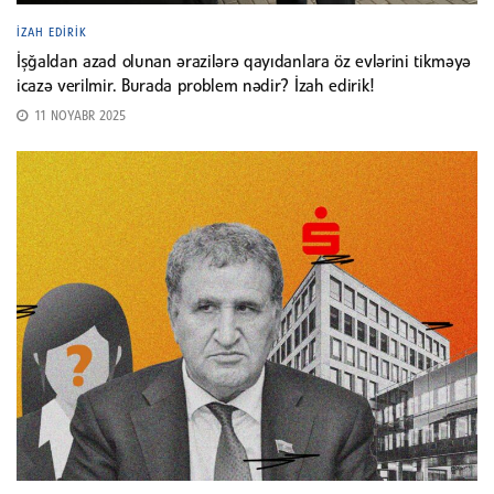
İZAH EDIRIK
İşğaldan azad olunan ərazilərə qayıdanlara öz evlərini tikməyə
icazə verilmir. Burada problem nədir? İzah edirik!
11 NOYABR 2025