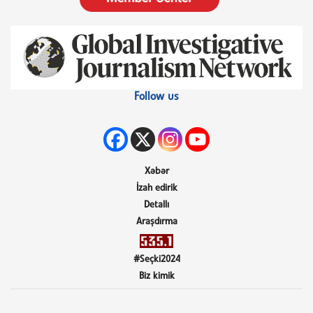
Follow us
Xəbər
İzah edirik
Detallı
Araşdırma
#Seçki2024
Biz kimik