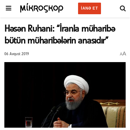
IANƏ ET
Həsən Ruhani: “İranla müharibə
bütün müharibələrin anasıdır”
A
A
06 Avqust 2019