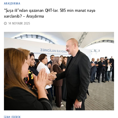
ARAŞDIRMA
“Şuşa ili”ndən qazanan QHT-lər. 585 min manat nəyə
xərclənib? – Araşdırma
14 NOYABR 2025
İZAH EDIRIK