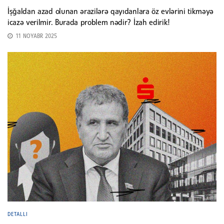
İşğaldan azad olunan ərazilərə qayıdanlara öz evlərini tikməyə
icazə verilmir. Burada problem nədir? İzah edirik!
11 NOYABR 2025
DETALLI