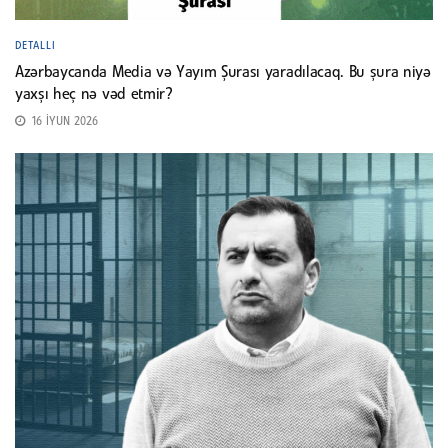
DETALLI
Azərbaycanda Media və Yayım Şurası yaradılacaq. Bu şura niyə
yaxşı heç nə vəd etmir?
16 İYUN 2026