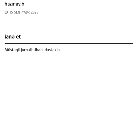
hazırlayıb
15 SENTYABR 2025
ianə et
Müstəqil jurnalistikanı dəstəklə