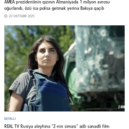
AMEA prezidentinin qızının Almaniyada 1 milyon avrosu
oğurlanıb, özü isə polisə getmək yerinə Bakıya qaçıb
20 OKTYABR 2025
DETALLI
REAL TV Rusiya əleyhinə “Z-nin siması” adlı sənədli film