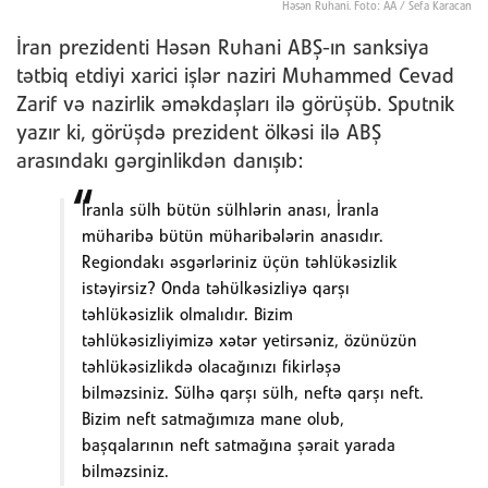
Həsən Ruhani. Foto: AA / Sefa Karacan
İran prezidenti Həsən Ruhani ABŞ-ın sanksiya
tətbiq etdiyi xarici işlər naziri Muhammed Cevad
Zarif və nazirlik əməkdaşları ilə görüşüb. Sputnik
yazır ki, görüşdə prezident ölkəsi ilə ABŞ
arasındakı gərginlikdən danışıb:
İranla sülh bütün sülhlərin anası, İranla
müharibə bütün müharibələrin anasıdır.
Regiondakı əsgərləriniz üçün təhlükəsizlik
istəyirsiz? Onda təhülkəsizliyə qarşı
təhlükəsizlik olmalıdır. Bizim
təhlükəsizliyimizə xətər yetirsəniz, özünüzün
təhlükəsizlikdə olacağınızı fikirləşə
bilməzsiniz. Sülhə qarşı sülh, neftə qarşı neft.
Bizim neft satmağımıza mane olub,
başqalarının neft satmağına şərait yarada
bilməzsiniz.