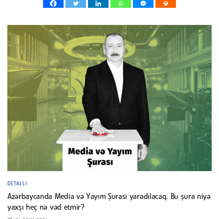
DETALLI
Azərbaycanda Media və Yayım Şurası yaradılacaq. Bu şura niyə
yaxşı heç nə vəd etmir?