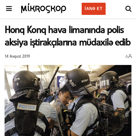
IANƏ ET
Honq Konq hava limanında polis
aksiya iştirakçılarına müdaxilə edib
A
A
14 Avqust 2019