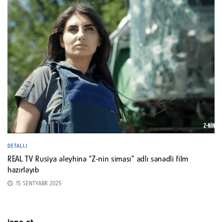
DETALLI
REAL TV Rusiya əleyhinə “Z-nin siması” adlı sənədli film
hazırlayıb
15 SENTYABR 2025