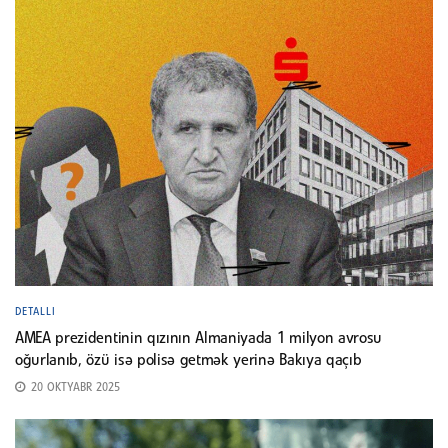
DETALLI
AMEA prezidentinin qızının Almaniyada 1 milyon avrosu
oğurlanıb, özü isə polisə getmək yerinə Bakıya qaçıb
20 OKTYABR 2025