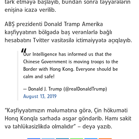
tərk etməyə başlayıb, bundan sonra təyyarələrin
enişinə icazə verilib.
ABŞ prezidenti Donald Tramp Amerika
kəşfiyyatının bölgədə baş verənlərlə bağlı
hesabatını Tvitter vasitəsilə ictimaiyyətə açıqlayıb.
Our Intelligence has informed us that the
Chinese Government is moving troops to the
Border with Hong Kong. Everyone should be
calm and safe!
— Donald J. Trump (@realDonaldTrump)
August 13, 2019
“Kəşfiyyatımızın məlumatına görə, Çin hökuməti
Honq Konqla sərhədə əsgər göndərib. Hamı sakit
və təhlükəsizlikdə olmalıdır” – deyə yazıb.