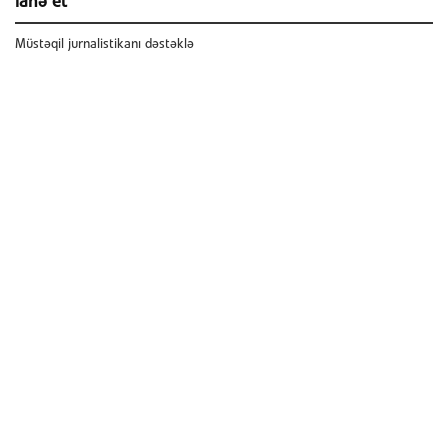
ianə et
Müstəqil jurnalistikanı dəstəklə