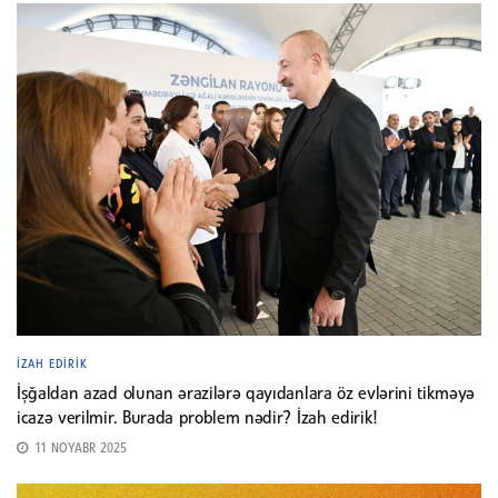
İZAH EDIRIK
İşğaldan azad olunan ərazilərə qayıdanlara öz evlərini tikməyə
icazə verilmir. Burada problem nədir? İzah edirik!
11 NOYABR 2025