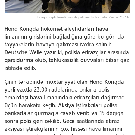
Honq Konqda hava limanında polis müdaxiləsi. Foto: Vincent Yu / AP
Honq Konqda hökumət əleyhdarları hava
limanının girişlərini bağladığına görə bu gün də
təyyarələrin havaya qalxması təxirə salınıb.
Deutsche Welle yazır ki, polislə etirazçılar arasında
qarşıdurma olub, təhlükəsizlik qüvvələri bibər qazı
istifadə edib.
Çinin tərkibində muxtariyyət olan Honq Konqda
yerli vaxtla 23:00 radələrində onlarla polis
əməkdaşı hava limanındakı etirazçıları dağıtmaq
üçün hərəkətə keçib. Aksiya iştirakçıları polisə
barikadalar qurmaqla cavab verib və 15 dəqiqə
sonra polis geri çəkilib. Gecə saatlarında etiraz
aksiyası iştirakçılarının çox hissəsi hava limanını