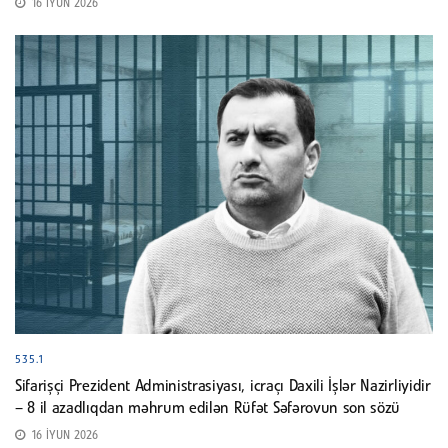
16 İYUN 2026
535.1
Sifarişçi Prezident Administrasiyası, icraçı Daxili İşlər Nazirliyidir
– 8 il azadlıqdan məhrum edilən Rüfət Səfərovun son sözü
16 İYUN 2026