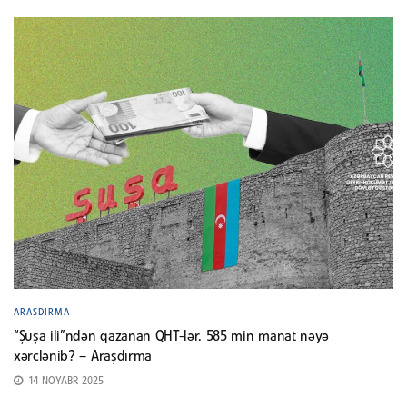
ARAŞDIRMA
“Şuşa ili”ndən qazanan QHT-lər. 585 min manat nəyə
xərclənib? – Araşdırma
14 NOYABR 2025