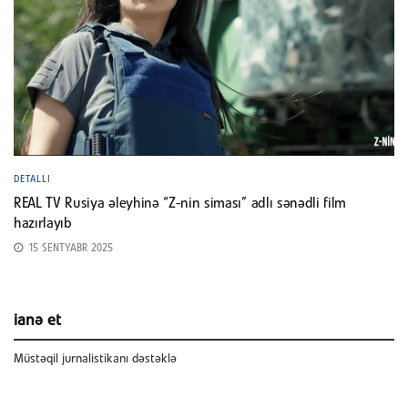
DETALLI
REAL TV Rusiya əleyhinə “Z-nin siması” adlı sənədli film
hazırlayıb
15 SENTYABR 2025
ianə et
Müstəqil jurnalistikanı dəstəklə