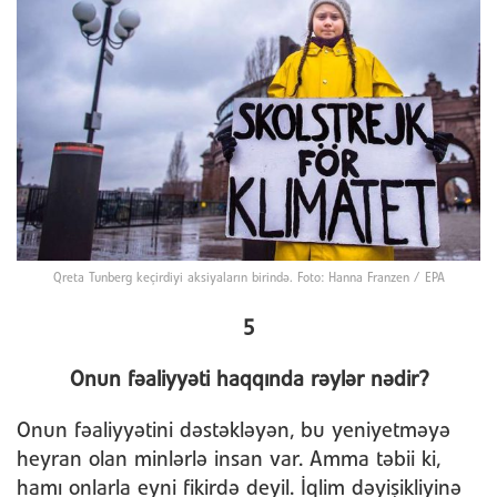
Qreta Tunberg keçirdiyi aksiyaların birində. Foto: Hanna Franzen / EPA
5
Onun fəaliyyəti haqqında rəylər nədir?
Onun fəaliyyətini dəstəkləyən, bu yeniyetməyə
heyran olan minlərlə insan var. Amma təbii ki,
hamı onlarla eyni fikirdə deyil. İqlim dəyişikliyinə