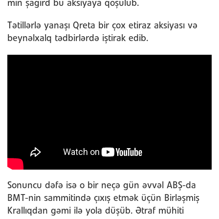
min şagird bu aksiyaya qoşulub.
Tətillərlə yanaşı Qreta bir çox etiraz aksiyası və
beynəlxalq tədbirlərdə iştirak edib.
Sonuncu dəfə isə o bir neçə gün əvvəl ABŞ-da
BMT-nin sammitində çıxış etmək üçün Birləşmiş
Krallıqdan gəmi ilə yola düşüb. Ətraf mühiti