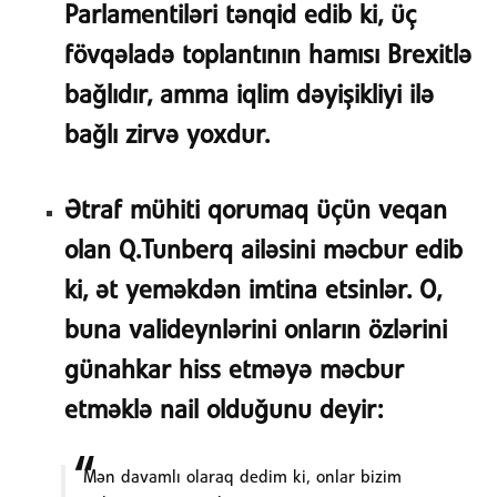
Parlamentiləri tənqid edib ki, üç
fövqəladə toplantının hamısı Brexitlə
bağlıdır, amma iqlim dəyişikliyi ilə
bağlı zirvə yoxdur.
Ətraf mühiti qorumaq üçün veqan
olan Q.Tunberq ailəsini məcbur edib
ki, ət yeməkdən imtina etsinlər. O,
buna valideynlərini onların özlərini
günahkar hiss etməyə məcbur
etməklə nail olduğunu deyir:
Mən davamlı olaraq dedim ki, onlar bizim