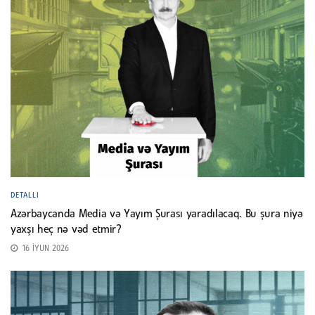
DETALLI
Azərbaycanda Media və Yayım Şurası yaradılacaq. Bu şura niyə
yaxşı heç nə vəd etmir?
16 İYUN 2026