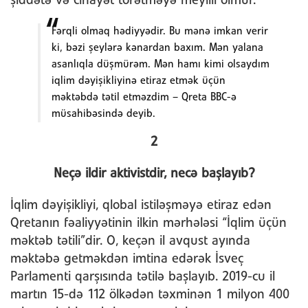
şiddətə və cinayət törətməyə meyilli olmur.
Fərqli olmaq hədiyyədir. Bu mənə imkan verir
ki, bəzi şeylərə kənardan baxım. Mən yalana
asanlıqla düşmürəm. Mən hamı kimi olsaydım
iqlim dəyişikliyinə etiraz etmək üçün
məktəbdə tətil etməzdim – Qreta BBC-ə
müsahibəsində deyib.
2
Neçə ildir aktivistdir, necə başlayıb?
İqlim dəyişikliyi, qlobal istiləşməyə etiraz edən
Qretanın fəaliyyətinin ilkin mərhələsi “İqlim üçün
məktəb tətili”dir. O, keçən il avqust ayında
məktəbə getməkdən imtina edərək İsveç
Parlamenti qarşısında tətilə başlayıb. 2019-cu il
martın 15-də 112 ölkədən təxminən 1 milyon 400