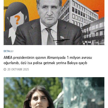
DETALLI
AMEA prezidentinin qızının Almaniyada 1 milyon avrosu
oğurlanıb, özü isə polisə getmək yerinə Bakıya qaçıb
20 OKTYABR 2025