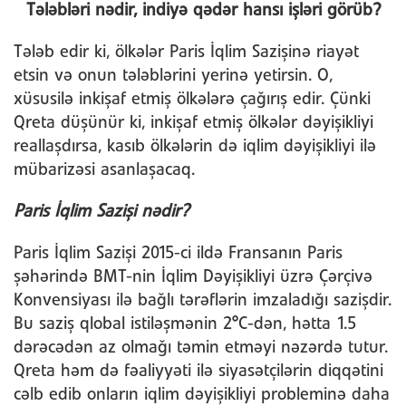
Tələbləri nədir, indiyə qədər hansı işləri görüb?
Tələb edir ki, ölkələr Paris İqlim Sazişinə riayət
etsin və onun tələblərini yerinə yetirsin. O,
xüsusilə inkişaf etmiş ölkələrə çağırış edir. Çünki
Qreta düşünür ki, inkişaf etmiş ölkələr dəyişikliyi
reallaşdırsa, kasıb ölkələrin də iqlim dəyişikliyi ilə
mübarizəsi asanlaşacaq.
Paris İqlim Sazişi nədir?
Paris İqlim Sazişi 2015-ci ildə Fransanın Paris
şəhərində BMT-nin İqlim Dəyişikliyi üzrə Çərçivə
Konvensiyası ilə bağlı tərəflərin imzaladığı sazişdir.
Bu saziş qlobal istiləşmənin 2°C-dən, hətta 1.5
dərəcədən az olmağı təmin etməyi nəzərdə tutur.
Qreta həm də fəaliyyəti ilə siyasətçilərin diqqətini
cəlb edib onların iqlim dəyişikliyi probleminə daha