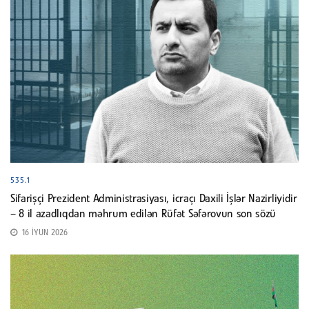
535.1
Sifarişçi Prezident Administrasiyası, icraçı Daxili İşlər Nazirliyidir
– 8 il azadlıqdan məhrum edilən Rüfət Səfərovun son sözü
16 İYUN 2026