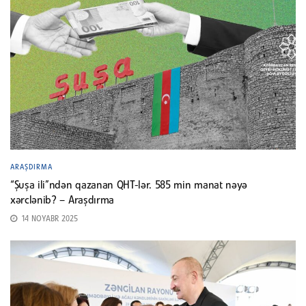
ARAŞDIRMA
“Şuşa ili”ndən qazanan QHT-lər. 585 min manat nəyə
xərclənib? – Araşdırma
14 NOYABR 2025