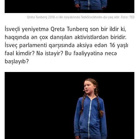
Qreta Tunberq 2018-ci ilin noyabrında TedxStockholm-da çıxış edir. Foto: TED
İsveçli yeniyetmə Qreta Tunberq son bir ildir ki,
haqqında ən çox danışılan aktivistlərdən biridir.
İsveç parlamenti qarşısında aksiya edən 16 yaşlı
fəal kimdir? Nə istəyir? Bu fəaliyyətinə necə
başlayıb?