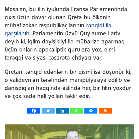
Məsələn, bu ilin iyulunda Fransa Parlamentində
çıxış üçün dəvət olunan Qreta bu ölkənin
mühafizəkar respublikaçılarının
tənqidi ilə
qarşılanıb
. Parlamentin üzvü Quylaume Lariv
deyib ki, iqlim dəyişikliyi ilə mübarizə aparmaq
üçün onların apokaliptik qurulara yox, elmi
tərəqqi və siyasi cəsarətə ehtiyacı var.
Qretanı tənqid edənlərin bir qismi isə düşünür ki,
o valideynləri tərəfindən manipulyasiya edilib və
danışdıqları haqqında əslində heç bir fikri yoxdur
və çox sadə həll yolları təklif edir.