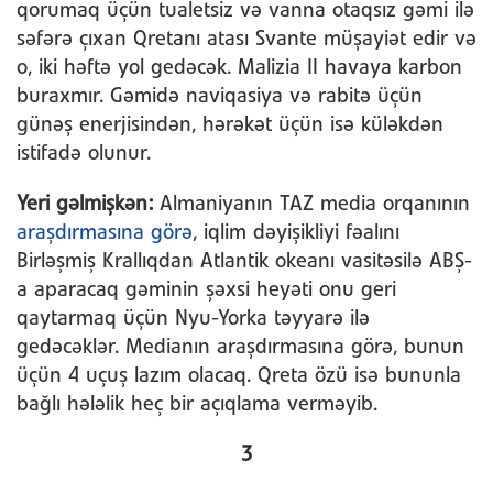
qorumaq üçün tualetsiz və vanna otaqsız gəmi ilə
səfərə çıxan Qretanı atası Svante müşayiət edir və
o, iki həftə yol gedəcək. Malizia II havaya karbon
buraxmır. Gəmidə naviqasiya və rabitə üçün
günəş enerjisindən, hərəkət üçün isə küləkdən
istifadə olunur.
Yeri gəlmişkən:
Almaniyanın TAZ media orqanının
araşdırmasına görə
, iqlim dəyişikliyi fəalını
Birləşmiş Krallıqdan Atlantik okeanı vasitəsilə ABŞ-
a aparacaq gəminin şəxsi heyəti onu geri
qaytarmaq üçün Nyu-Yorka təyyarə ilə
gedəcəklər. Medianın araşdırmasına görə, bunun
üçün 4 uçuş lazım olacaq. Qreta özü isə bununla
bağlı hələlik heç bir açıqlama verməyib.
3