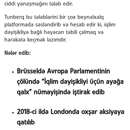
ciddi yanaşmağını tələb edir.
Tunberq bu tələblərini bir çox beynəlxalq
platformada səsləndirib və hesab edir ki, iqlim
dəyişikliyə bağlı həyəcan təbili çalmaq və
hərəkətə keçmək lazımdır.
Nələr edib:
Brüsseldə Avropa Parlamentinin
çölündə “İqlim dəyişikliyi üçün ayağa
qalx” nümayişində iştirak edib
2018-ci ildə Londonda oxşar aksiyaya
qatılıb