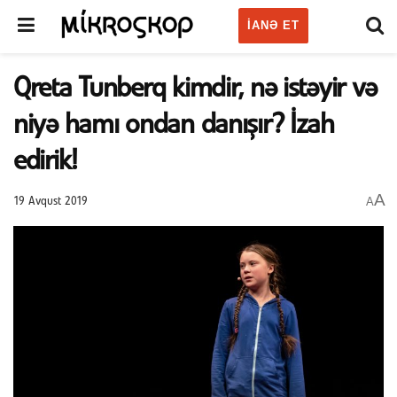
IANƏ ET
Qreta Tunberq kimdir, nə istəyir və
niyə hamı ondan danışır? İzah
edirik!
A
A
19 Avqust 2019