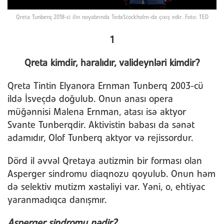
Qreta Tunberq 2018-ci ilin noyabrında TedxStockholm-da çıxış edir. Foto: TED
1
Qreta kimdir, haralıdır, valideynləri kimdir?
Qreta Tintin Elyanora Ernman Tunberq 2003-cü
ildə İsveçdə doğulub. Onun anası opera
müğənnisi Malena Ernman, atası isə aktyor
Svante Tunberqdir. Aktivistin babası da sənət
adamıdır, Olof Tunberq aktyor və rejissordur.
Dörd il əvvəl Qretaya autizmin bir forması olan
Asperger sindromu diaqnozu qoyulub. Onun həm
də selektiv mutizm xəstəliyi var. Yəni, o, ehtiyac
yaranmadıqca danışmır.
Asperger sindromu nədir?