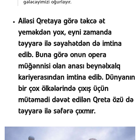
gələcəyimizi oğurlayır.
Ailəsi Qretaya görə təkcə ət
yeməkdən yox, eyni zamanda
təyyarə ilə səyahətdən də imtina
edib. Buna görə onun opera
müğənnisi olan anası beynəlxalq
kariyerasından imtina edib. Dünyanın
bir çox ölkələrində çıxış üçün
mütəmadi dəvət edilən Qreta özü də
təyyarə ilə səfərə çıxmır.