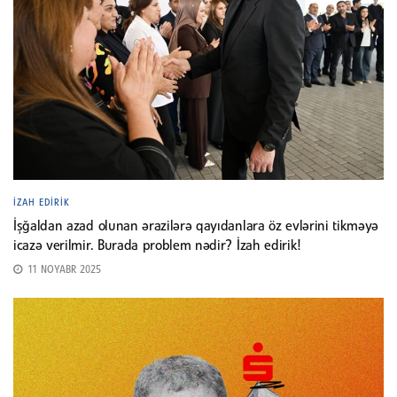
İZAH EDIRIK
İşğaldan azad olunan ərazilərə qayıdanlara öz evlərini tikməyə
icazə verilmir. Burada problem nədir? İzah edirik!
11 NOYABR 2025