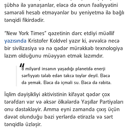
şübhə ilə yanaşanlar, eləcə də onun fəaliyyətini
səmərəli hesab etməyənlər bu yeniyetmə ilə bağlı
tənqidi fikirdədir.
“New York Times” qəzetinin dərc etdiyi müəllif
yazısında
Kristofer Koldvel yazır ki, əvvəlcə necə
bir sivilizasiya və nə qədər mürəkkəb texnologiya
lazım olduğunu müəyyən etmək lazımdır.
8 milyard insanın yaşadığı planetdə enerji
sərfiyyatı tələb edən təkcə toylar deyil. Eləcə
də yemək. Eləcə də içməli su. Eləcə də rabitə.
İqlim dəyişikliyi aktivistinin kifayət qədər çox
tərəfdarı var və əksər ölkələrdə Yaşıllar Partiyaları
onu dəstəkləyir. Amma eyni zamanda çıxış üçün
dəvət olunduğu bəzi yerlərdə etirazla və sərt
tənqidlə üzləşir.