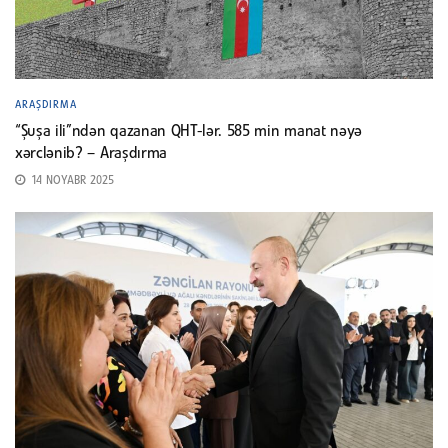
ARAŞDIRMA
“Şuşa ili”ndən qazanan QHT-lər. 585 min manat nəyə
xərclənib? – Araşdırma
14 NOYABR 2025