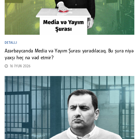
DETALLI
Azərbaycanda Media və Yayım Şurası yaradılacaq. Bu şura niyə
yaxşı heç nə vəd etmir?
16 İYUN 2026