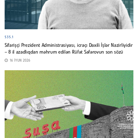
535.1
Sifarişçi Prezident Administrasiyası, icraçı Daxili İşlər Nazirliyidir
– 8 il azadlıqdan məhrum edilən Rüfət Səfərovun son sözü
16 İYUN 2026