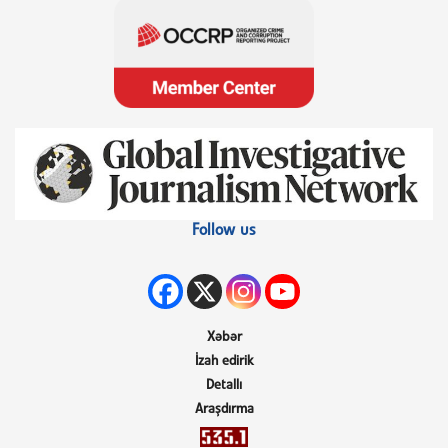
Follow us
Xəbər
İzah edirik
Detallı
Araşdırma