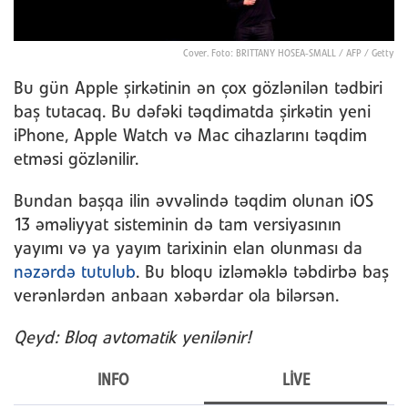
Cover. Foto: BRITTANY HOSEA-SMALL / AFP / Getty
Bu gün Apple şirkətinin ən çox gözlənilən tədbiri
baş tutacaq. Bu dəfəki təqdimatda şirkətin yeni
iPhone, Apple Watch və Mac cihazlarını təqdim
etməsi gözlənilir.
Bundan başqa ilin əvvəlində təqdim olunan iOS
13 əməliyyat sisteminin də tam versiyasının
yayımı və ya yayım tarixinin elan olunması da
nəzərdə tutulub
. Bu bloqu izləməklə təbdirbə baş
verənlərdən anbaan xəbərdar ola bilərsən.
Qeyd: Bloq avtomatik yenilənir!
INFO
LIVE