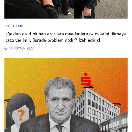
İZAH EDIRIK
İşğaldan azad olunan ərazilərə qayıdanlara öz evlərini tikməyə
icazə verilmir. Burada problem nədir? İzah edirik!
11 NOYABR 2025