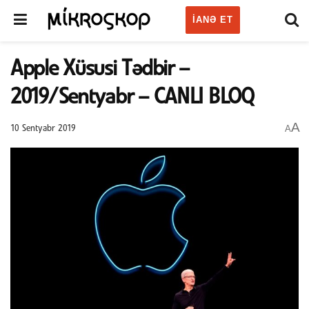
IANƏ ET
Apple Xüsusi Tədbir –
2019/Sentyabr – CANLI BLOQ
A
A
10 Sentyabr 2019