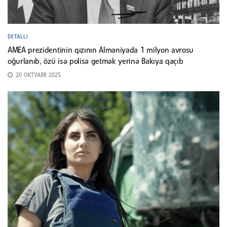
DETALLI
AMEA prezidentinin qızının Almaniyada 1 milyon avrosu
oğurlanıb, özü isə polisə getmək yerinə Bakıya qaçıb
20 OKTYABR 2025