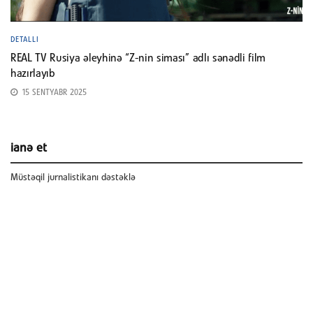
DETALLI
REAL TV Rusiya əleyhinə “Z-nin siması” adlı sənədli film
hazırlayıb
15 SENTYABR 2025
ianə et
Müstəqil jurnalistikanı dəstəklə