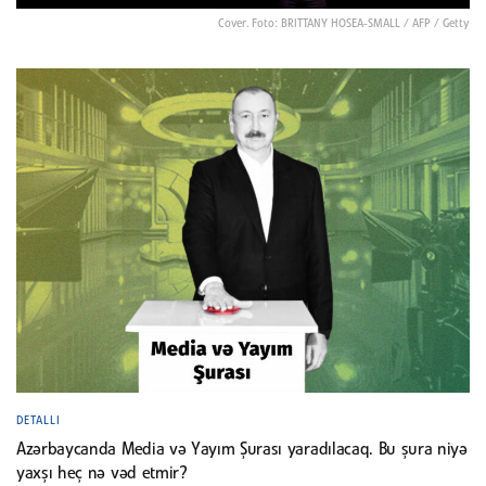
Cover. Foto: BRITTANY HOSEA-SMALL / AFP / Getty
DETALLI
Azərbaycanda Media və Yayım Şurası yaradılacaq. Bu şura niyə
yaxşı heç nə vəd etmir?