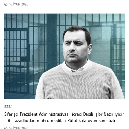
16 İYUN 2026
535.1
Sifarişçi Prezident Administrasiyası, icraçı Daxili İşlər Nazirliyidir
– 8 il azadlıqdan məhrum edilən Rüfət Səfərovun son sözü
16 İYUN 2026