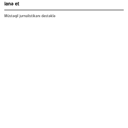
ianə et
Müstəqil jurnalistikanı dəstəklə