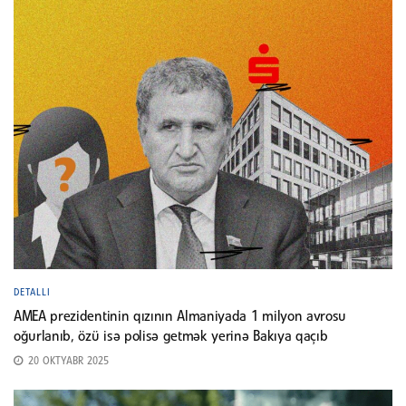
DETALLI
AMEA prezidentinin qızının Almaniyada 1 milyon avrosu
oğurlanıb, özü isə polisə getmək yerinə Bakıya qaçıb
20 OKTYABR 2025