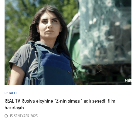
DETALLI
REAL TV Rusiya əleyhinə “Z-nin siması” adlı sənədli film
hazırlayıb
15 SENTYABR 2025