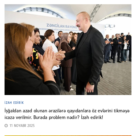
İZAH EDIRIK
İşğaldan azad olunan ərazilərə qayıdanlara öz evlərini tikməyə
icazə verilmir. Burada problem nədir? İzah edirik!
11 NOYABR 2025