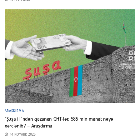
ARAŞDIRMA
“Şuşa ili”ndən qazanan QHT-lər. 585 min manat nəyə
xərclənib? – Araşdırma
14 NOYABR 2025