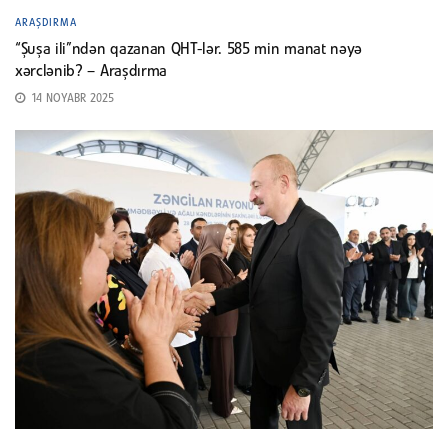
ARAŞDIRMA
“Şuşa ili”ndən qazanan QHT-lər. 585 min manat nəyə
xərclənib? – Araşdırma
14 NOYABR 2025