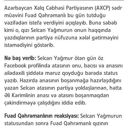
Azərbaycan Xalq Cəbhəsi Partiyasının (AXCP) sədr
müavini Fuad Qəhrəmanlı bu gün tutduğu
vəzifədən istefa verdiyini açıqlayıb. Buna səbəb
kimi o, qızı Selcan Yağmurun onun haqqında
yazdıqlarının partiya nüfuzuna xələl gətirməyini
istəmədiyini göstərib.
Nə baş verib:
Selcan Yağmur ötən gün öz
Facebook profilində atasının onu, bacısı və anasını
ailədaxili şiddətə məruz qoyduğu barədə status
yazıb. Hazırda anasının boşanmağa hazırlaşdığını
yazan Selcan atasının partiya yoldaşlarınən, hətta
Əli Kərimlinin anası və atasını boşanmaqdan
çəkindirməyə çalışdığını iddia edib.
Fuad Qəhrəmanlının reaksiyası:
Selcan Yağmurun
statusundan sonra Fuad Qəhrəmanlı qızının