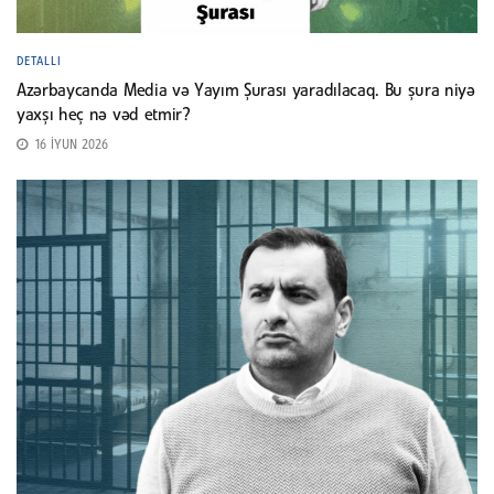
DETALLI
Azərbaycanda Media və Yayım Şurası yaradılacaq. Bu şura niyə
yaxşı heç nə vəd etmir?
16 İYUN 2026