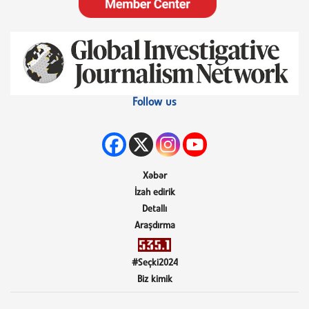
Follow us
Xəbər
İzah edirik
Detallı
Araşdırma
#Seçki2024
Biz kimik