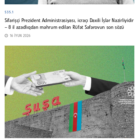
535.1
Sifarişçi Prezident Administrasiyası, icraçı Daxili İşlər Nazirliyidir
– 8 il azadlıqdan məhrum edilən Rüfət Səfərovun son sözü
16 İYUN 2026