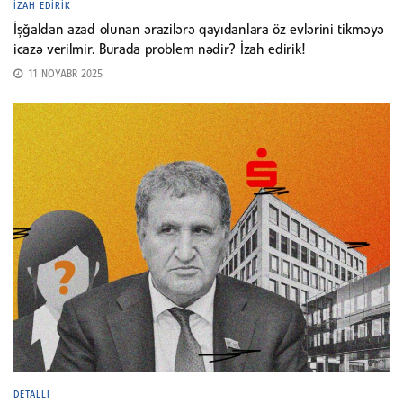
İZAH EDIRIK
İşğaldan azad olunan ərazilərə qayıdanlara öz evlərini tikməyə
icazə verilmir. Burada problem nədir? İzah edirik!
11 NOYABR 2025
DETALLI