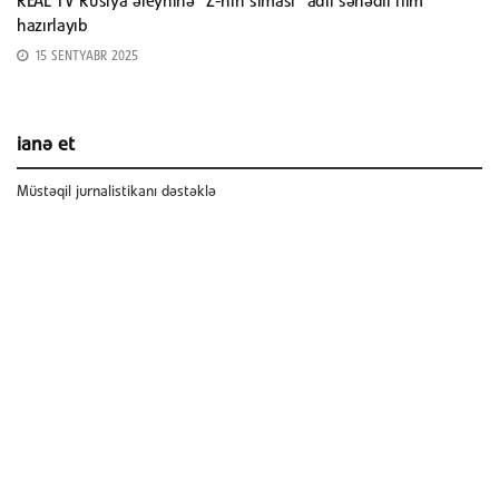
REAL TV Rusiya əleyhinə “Z-nin siması” adlı sənədli film
hazırlayıb
15 SENTYABR 2025
ianə et
Müstəqil jurnalistikanı dəstəklə