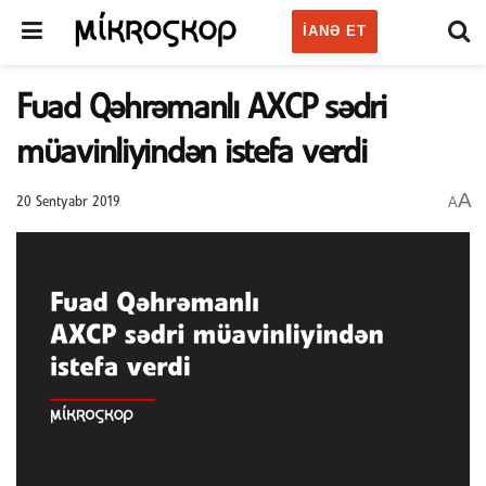
IANƏ ET
Fuad Qəhrəmanlı AXCP sədri
müavinliyindən istefa verdi
A
A
20 Sentyabr 2019