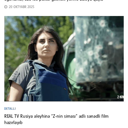
20 OKTYABR 2025
DETALLI
REAL TV Rusiya əleyhinə “Z-nin siması” adlı sənədli film
hazırlayıb