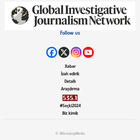
Follow us
Xəbər
İzah edirik
Detallı
Araşdırma
#Seçki2024
Biz kimik
© MikroskopMedia