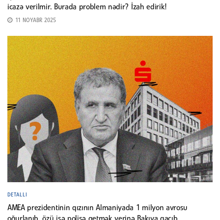
icazə verilmir. Burada problem nədir? İzah edirik!
11 NOYABR 2025
DETALLI
AMEA prezidentinin qızının Almaniyada 1 milyon avrosu
oğurlanıb, özü isə polisə getmək yerinə Bakıya qaçıb