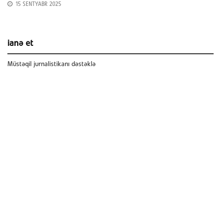
15 SENTYABR 2025
ianə et
Müstəqil jurnalistikanı dəstəklə