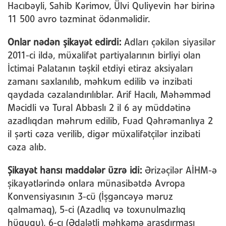
Hacıbəyli, Sahib Kərimov, Ülvi Quliyevin hər birinə
11 500 avro təzminat ödənməlidir.
Onlar nədən şikayət edirdi:
Adları çəkilən siyasilər
2011-ci ildə, müxalifət partiyalarının birliyi olan
İctimai Palatanın təşkil etdiyi etiraz aksiyaları
zamanı saxlanılıb, məhkum edilib və inzibati
qaydada cəzalandırılıblar. Arif Hacılı, Məhəmməd
Məcidli və Tural Abbaslı 2 il 6 ay müddətinə
azadlıqdan məhrum edilib, Fuad Qəhrəmanlıya 2
il şərti cəza verilib, digər müxalifətçilər inzibati
cəza alıb.
Şikayət hansı maddələr üzrə idi:
Ərizəçilər AİHM-ə
şikayətlərində onlara münasibətdə Avropa
Konvensiyasının 3-cü (İşgəncəyə məruz
qalmamaq), 5-ci (Azadlıq və toxunulmazlıq
hüququ), 6-cı (Ədalətli məhkəmə araşdırması