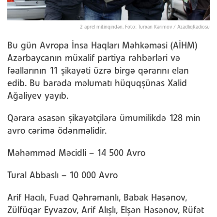
2 aprel mitinqindən. Foto: Turxan Kərimov / AzadlıqRadiosu
Bu gün Avropa İnsa Haqları Məhkəməsi (AİHM)
Azərbaycanın müxalif partiya rəhbərləri və
fəallarının 11 şikayəti üzrə birgə qərarını elan
edib. Bu barədə məlumatı hüquqşünas Xalid
Ağaliyev yayıb.
Qərara əsasən şikayətçilərə ümumilikdə 128 min
avro cərimə ödənməlidir.
Məhəmməd Məcidli – 14 500 Avro
Tural Abbaslı – 10 000 Avro
Arif Hacılı, Fuad Qəhrəmanlı, Babak Həsənov,
Zülfüqar Eyvazov, Arif Alışlı, Elşən Həsənov, Rüfət