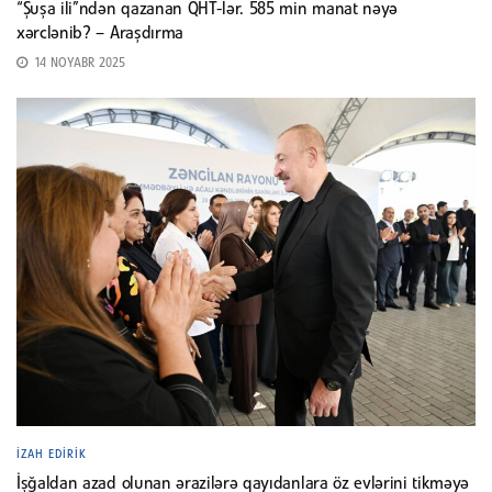
“Şuşa ili”ndən qazanan QHT-lər. 585 min manat nəyə
xərclənib? – Araşdırma
14 NOYABR 2025
İZAH EDIRIK
İşğaldan azad olunan ərazilərə qayıdanlara öz evlərini tikməyə