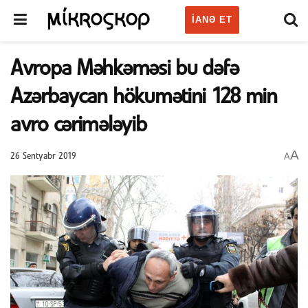
IANƏ ET
Avropa Məhkəməsi bu dəfə
Azərbaycan hökumətini 128 min
avro cərimələyib
A
A
26 Sentyabr 2019