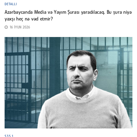
DETALLI
Azərbaycanda Media və Yayım Şurası yaradılacaq. Bu şura niyə
yaxşı heç nə vəd etmir?
16 İYUN 2026
535.1