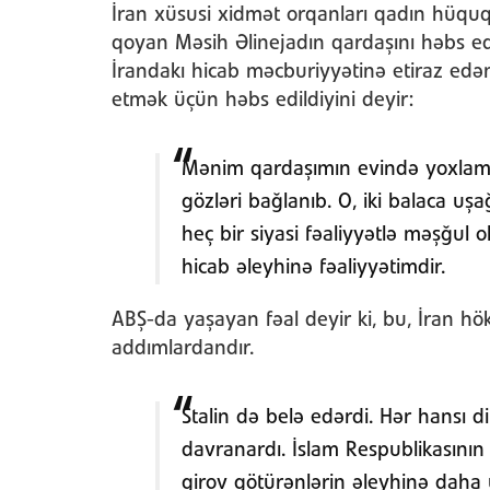
İran xüsusi xidmət orqanları qadın hüquqla
qoyan Məsih Əlinejadın qardaşını həbs ed
İrandakı hicab məcburiyyətinə etiraz edən
etmək üçün həbs edildiyini deyir:
Mənim qardaşımın evində yoxlama 
gözləri bağlanıb. O, iki balaca u
heç bir siyasi fəaliyyətlə məşğul
hicab əleyhinə fəaliyyətimdir.
ABŞ-da yaşayan fəal deyir ki, bu, İran hö
addımlardandır.
Stalin də belə edərdi. Hər hansı d
davranardı. İslam Respublikasın
girov götürənlərin əleyhinə daha