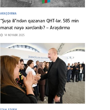
ARAŞDIRMA
“Şuşa ili”ndən qazanan QHT-lər. 585 min
manat nəyə xərclənib? – Araşdırma
14 NOYABR 2025
İZAH EDIRIK