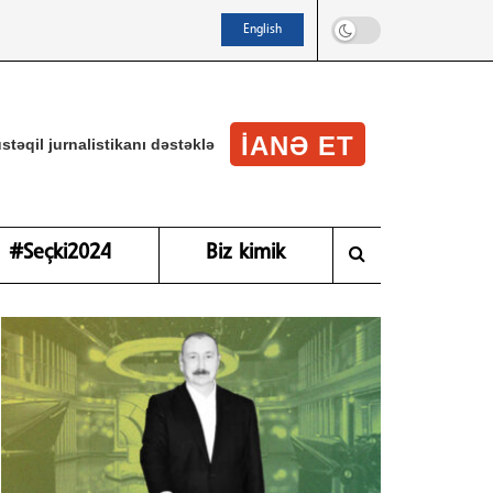
English
IANƏ ET
stəqil jurnalistikanı dəstəklə
#Seçki2024
Biz kimik