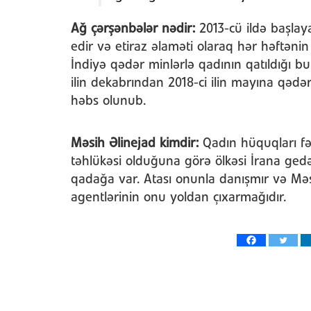
Ağ çərşənbələr nədir:
2013-cü ildə başlay
edir və etiraz əlaməti olaraq hər həftən
İndiyə qədər minlərlə qadının qatıldığı b
ilin dekabrından 2018-ci ilin mayına qəd
həbs olunub.
Məsih Əlinejad kimdir:
Qadın hüquqları fə
təhlükəsi olduğuna görə ölkəsi İrana gedə
qadağa var. Atası onunla danışmır və Məs
agentlərinin onu yoldan çıxarmağıdır.