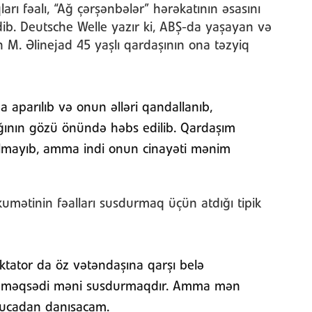
rı fəalı, “Ağ çərşənbələr” hərəkatının əsasını
ib. Deutsche Welle yazır ki, ABŞ-da yaşayan və
 M. Əlinejad 45 yaşlı qardaşının ona təzyiq
aparılıb və onun əlləri qandallanıb,
şağının gözü önündə həbs edilib. Qardaşım
 olmayıb, amma indi onun cinayəti mənim
kumətinin fəalları susdurmaq üçün atdığı tipik
iktator da öz vətəndaşına qarşı belə
ın məqsədi məni susdurmaqdır. Amma mən
 ucadan danışacam.