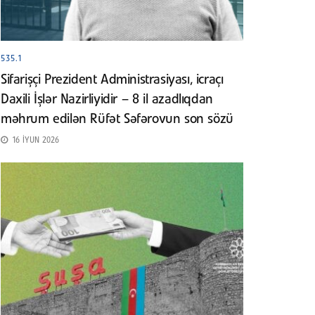
535.1
Sifarişçi Prezident Administrasiyası, icraçı
Daxili İşlər Nazirliyidir – 8 il azadlıqdan
məhrum edilən Rüfət Səfərovun son sözü
16 İYUN 2026