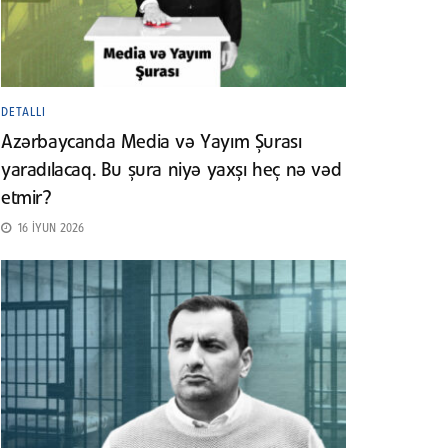
DETALLI
Azərbaycanda Media və Yayım Şurası
yaradılacaq. Bu şura niyə yaxşı heç nə vəd
etmir?
16 İYUN 2026