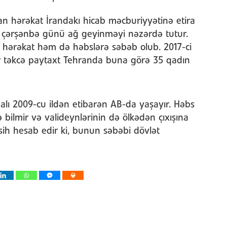
an hərəkat İrandakı hicab məcburiyyətinə etira
in çərşənbə günü ağ geyinməyi nəzərdə tutur.
u hərəkat həm də həbslərə səbəb olub. 2017-ci
ər təkcə paytaxt Tehranda buna görə 35 qadın
alı 2009-cu ildən etibarən AB-da yaşayır. Həbs
 bilmir və valideynlərinin də ölkədən çıxışına
ih hesab edir ki, bunun səbəbi dövlət