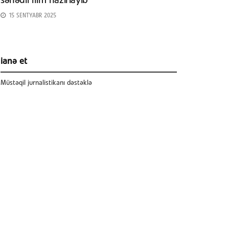
sənədli film hazırlayıb
15 SENTYABR 2025
ianə et
Müstəqil jurnalistikanı dəstəklə