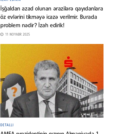
İşğaldan azad olunan ərazilərə qayıdanlara
öz evlərini tikməyə icazə verilmir. Burada
problem nədir? İzah edirik!
11 NOYABR 2025
DETALLI