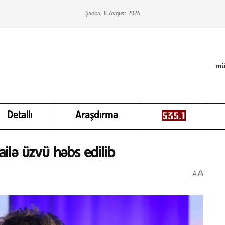
Şənbə, 8 Avqust 2026
mü
Detallı
Araşdırma
 ailə üzvü həbs edilib
A
A