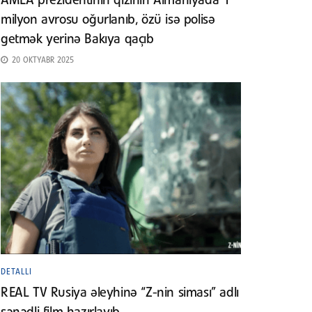
AMEA prezidentinin qızının Almaniyada 1
milyon avrosu oğurlanıb, özü isə polisə
getmək yerinə Bakıya qaçıb
20 OKTYABR 2025
DETALLI
REAL TV Rusiya əleyhinə “Z-nin siması” adlı