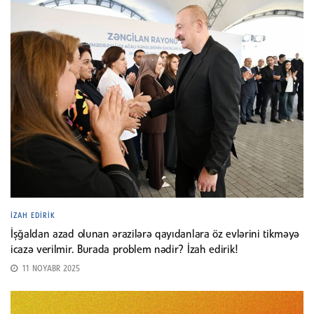
İZAH EDIRIK
İşğaldan azad olunan ərazilərə qayıdanlara öz evlərini tikməyə
icazə verilmir. Burada problem nədir? İzah edirik!
11 NOYABR 2025