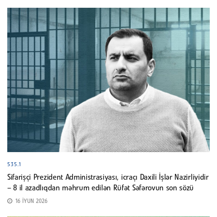
535.1
Sifarişçi Prezident Administrasiyası, icraçı Daxili İşlər Nazirliyidir
– 8 il azadlıqdan məhrum edilən Rüfət Səfərovun son sözü
16 İYUN 2026