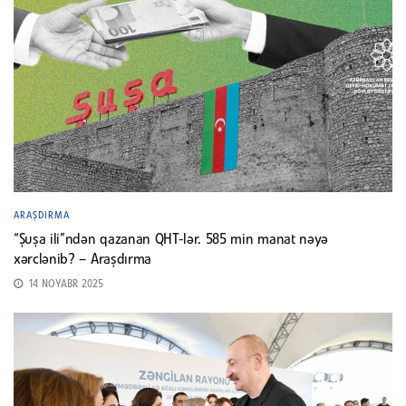
ARAŞDIRMA
“Şuşa ili”ndən qazanan QHT-lər. 585 min manat nəyə
xərclənib? – Araşdırma
14 NOYABR 2025