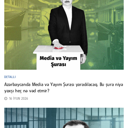
DETALLI
Azərbaycanda Media və Yayım Şurası yaradılacaq. Bu şura niyə
yaxşı heç nə vəd etmir?
16 İYUN 2026