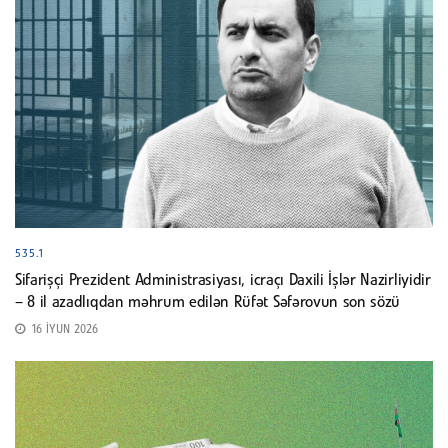
535.1
Sifarişçi Prezident Administrasiyası, icraçı Daxili İşlər Nazirliyidir
– 8 il azadlıqdan məhrum edilən Rüfət Səfərovun son sözü
16 İYUN 2026