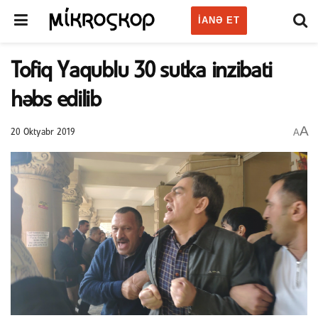
IANƏ ET
Tofiq Yaqublu 30 sutka inzibati
həbs edilib
A
A
20 Oktyabr 2019