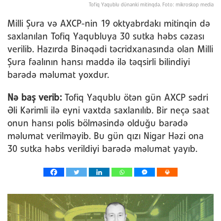
Tofiq Yaqublu dünənki mitinqdə. Foto: mikroskop media
Milli Şura və AXCP-nin 19 oktyabrdakı mitinqin də
saxlanılan Tofiq Yaqubluya 30 sutka həbs cəzası
verilib. Hazırda Binəqədi təcridxanasında olan Milli
Şura fəalının hansı maddə ilə təqsirli bilindiyi
barədə məlumat yoxdur.
Nə baş verib:
Tofiq Yaqublu ötən gün AXCP sədri
Əli Kərimli ilə eyni vaxtda saxlanılıb. Bir neçə saat
onun hansı polis bölməsində olduğu barədə
məlumat verilməyib. Bu gün qızı Nigar Həzi ona
30 sutka həbs verildiyi barədə məlumat yayıb.