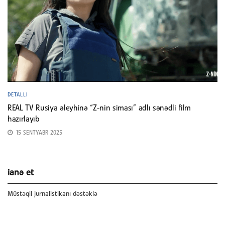
DETALLI
REAL TV Rusiya əleyhinə “Z-nin siması” adlı sənədli film
hazırlayıb
15 SENTYABR 2025
ianə et
Müstəqil jurnalistikanı dəstəklə