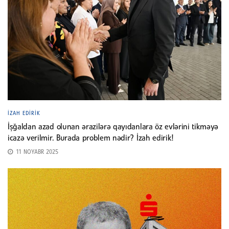
İZAH EDIRIK
İşğaldan azad olunan ərazilərə qayıdanlara öz evlərini tikməyə
icazə verilmir. Burada problem nədir? İzah edirik!
11 NOYABR 2025