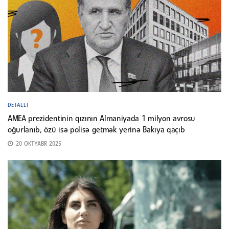
DETALLI
AMEA prezidentinin qızının Almaniyada 1 milyon avrosu
oğurlanıb, özü isə polisə getmək yerinə Bakıya qaçıb
20 OKTYABR 2025