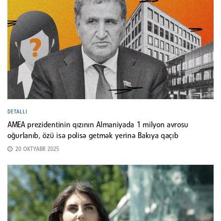
DETALLI
AMEA prezidentinin qızının Almaniyada 1 milyon avrosu
oğurlanıb, özü isə polisə getmək yerinə Bakıya qaçıb
20 OKTYABR 2025