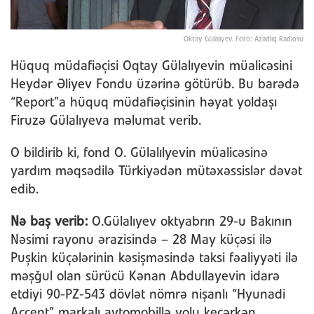
Oktay Gülalıyev. Foto: Azadlıq Radiosu
Hüquq müdafiəçisi Oqtay Gülalıyevin müalicəsini
Heydər Əliyev Fondu üzərinə götürüb. Bu barədə
“Report”a hüquq müdafiəçisinin həyat yoldaşı
Firuzə Gülalıyeva məlumat verib.
O bildirib ki, fond O. Gülalılyevin müalicəsinə
yardım məqsədilə Türkiyədən mütəxəssislər dəvət
edib.
Nə baş verib:
O.Gülalıyev oktyabrın 29-u Bakının
Nəsimi rayonu ərazisində – 28 May küçəsi ilə
Puşkin küçələrinin kəsişməsində taksi fəaliyyəti ilə
məşğul olan sürücü Kənan Abdullayevin idarə
etdiyi 90-PZ-543 dövlət nömrə nişanlı “Hyunadi
Accent” markalı avtomobillə yolu keçərkən