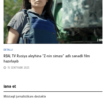
DETALLI
REAL TV Rusiya əleyhinə “Z-nin siması” adlı sənədli film
hazırlayıb
15 SENTYABR 2025
ianə et
Müstəqil jurnalistikanı dəstəklə