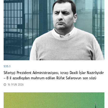
535.1
Sifarişçi Prezident Administrasiyası, icraçı Daxili İşlər Nazirliyidir
– 8 il azadlıqdan məhrum edilən Rüfət Səfərovun son sözü
16 İYUN 2026