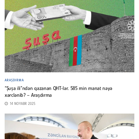
ARAŞDIRMA
“Şuşa ili”ndən qazanan QHT-lər. 585 min manat nəyə
xərclənib? – Araşdırma
14 NOYABR 2025