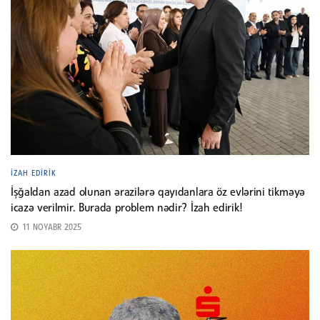
İZAH EDIRIK
İşğaldan azad olunan ərazilərə qayıdanlara öz evlərini tikməyə
icazə verilmir. Burada problem nədir? İzah edirik!
11 NOYABR 2025