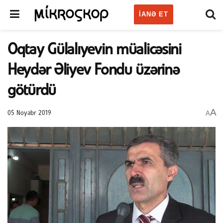
IANƏ ET
Oqtay Gülalıyevin müalicəsini
Heydər Əliyev Fondu üzərinə
götürdü
A
A
05 Noyabr 2019