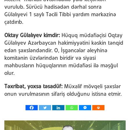
vurulub. Sürücü hadisədən dərhal sonra
Gülalıyevi 1 saylı Təcili Tibbi yardım mərkəzinə
çatdırıb.
Oktay Gülalıyev kimdir:
Hüquq müdafiəçisi Oqtay
Gülalıyev Azərbaycan hakimiyyətini kəskin tənqid
edən şəxsləndəndir. O, İşgəncələr əleyhinə
komitənin üzvlərindən biridir və siyasi
məhbusların hüquqlarının müdafiəsi ilə məşğul
olur.
Təxribat, yoxsa təsadüf:
Müxalif mövqeli şəxslər
onun vurulmasının sifariş olduğunu istisna etmir.