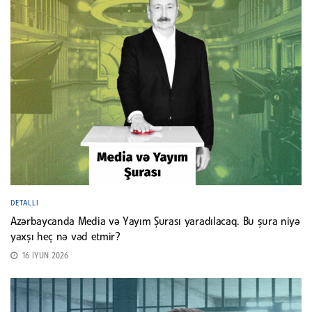
DETALLI
Azərbaycanda Media və Yayım Şurası yaradılacaq. Bu şura niyə
yaxşı heç nə vəd etmir?
16 İYUN 2026