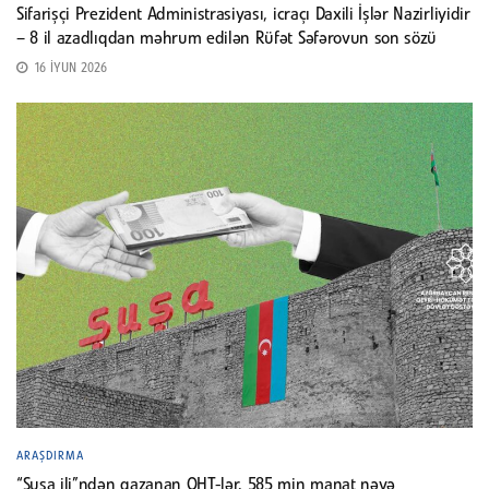
Sifarişçi Prezident Administrasiyası, icraçı Daxili İşlər Nazirliyidir
– 8 il azadlıqdan məhrum edilən Rüfət Səfərovun son sözü
16 İYUN 2026
ARAŞDIRMA
“Şuşa ili”ndən qazanan QHT-lər. 585 min manat nəyə