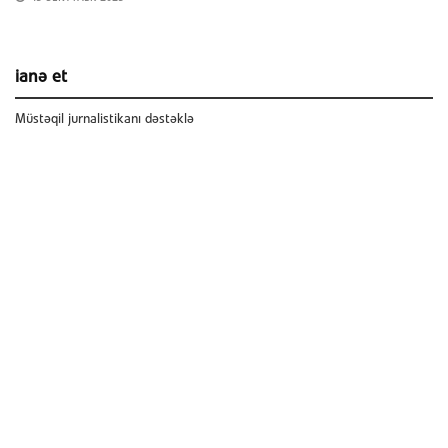
ianə et
Müstəqil jurnalistikanı dəstəklə