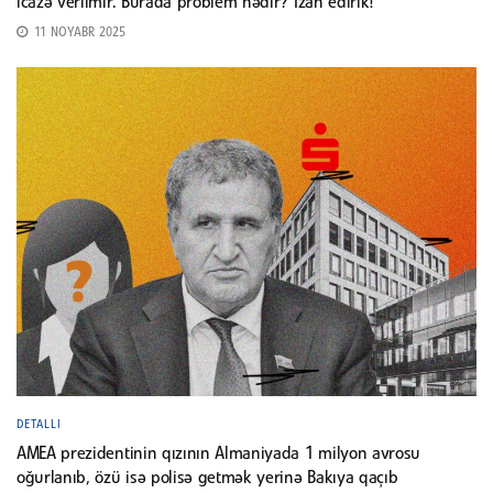
icazə verilmir. Burada problem nədir? İzah edirik!
11 NOYABR 2025
DETALLI
AMEA prezidentinin qızının Almaniyada 1 milyon avrosu
oğurlanıb, özü isə polisə getmək yerinə Bakıya qaçıb