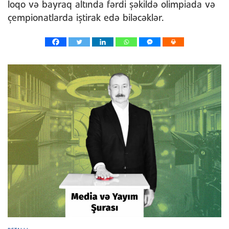
loqo və bayraq altında fərdi şəkildə olimpiada və
çempionatlarda iştirak edə biləcəklər.