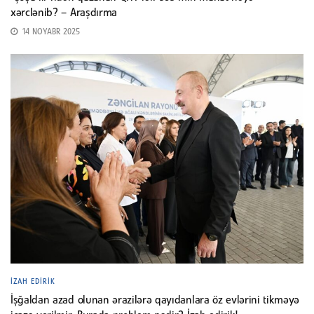
xərclənib? – Araşdırma
14 NOYABR 2025
İZAH EDIRIK
İşğaldan azad olunan ərazilərə qayıdanlara öz evlərini tikməyə