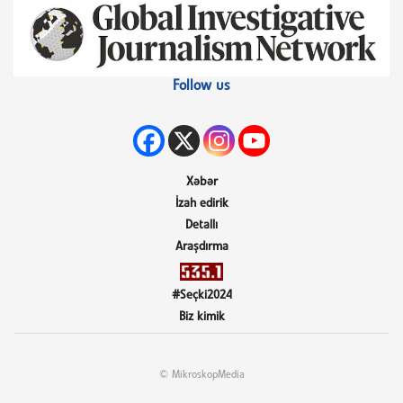
Follow us
Xəbər
İzah edirik
Detallı
Araşdırma
#Seçki2024
Biz kimik
© MikroskopMedia