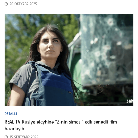
20 OKTYABR 2025
DETALLI
REAL TV Rusiya əleyhinə “Z-nin siması” adlı sənədli film
hazırlayıb
15 SENTYABR 2025