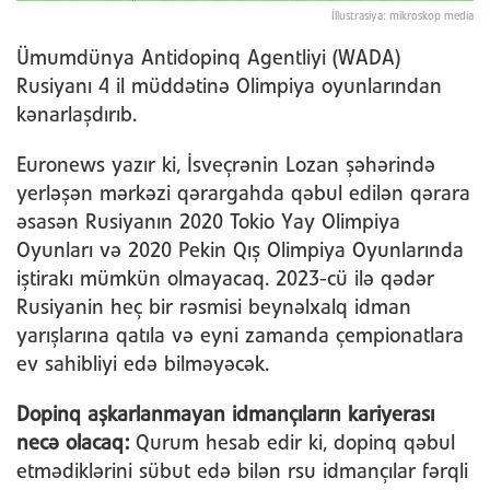
İllustrasiya: mikroskop media
Ümumdünya Antidopinq Agentliyi (WADA)
Rusiyanı 4 il müddətinə Olimpiya oyunlarından
kənarlaşdırıb.
Euronews yazır ki, İsveçrənin Lozan şəhərində
yerləşən mərkəzi qərargahda qəbul edilən qərara
əsasən Rusiyanın 2020 Tokio Yay Olimpiya
Oyunları və 2020 Pekin Qış Olimpiya Oyunlarında
iştirakı mümkün olmayacaq. 2023-cü ilə qədər
Rusiyanin heç bir rəsmisi beynəlxalq idman
yarışlarına qatıla və eyni zamanda çempionatlara
ev sahibliyi edə bilməyəcək.
Dopinq aşkarlanmayan idmançıların kariyerası
necə olacaq:
Qurum hesab edir ki, dopinq qəbul
etmədiklərini sübut edə bilən rsu idmançılar fərqli