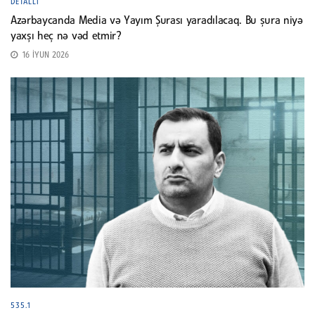
DETALLI
Azərbaycanda Media və Yayım Şurası yaradılacaq. Bu şura niyə
yaxşı heç nə vəd etmir?
16 İYUN 2026
535.1