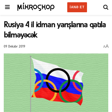
IANƏ ET
Rusiya 4 il idman yarışlarına qatıla
bilməyəcək
A
A
09 Dekabr 2019