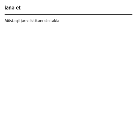
ianə et
Müstəqil jurnalistikanı dəstəklə