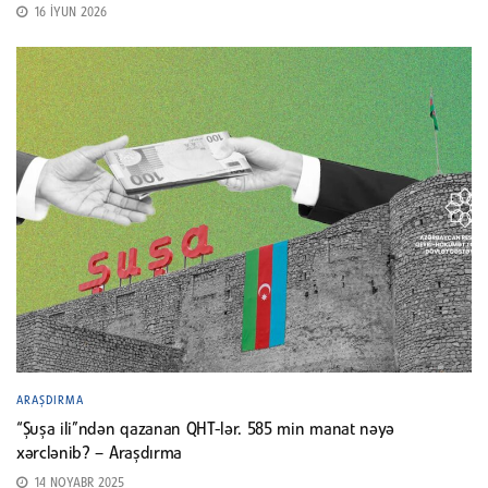
16 İYUN 2026
ARAŞDIRMA
“Şuşa ili”ndən qazanan QHT-lər. 585 min manat nəyə
xərclənib? – Araşdırma
14 NOYABR 2025