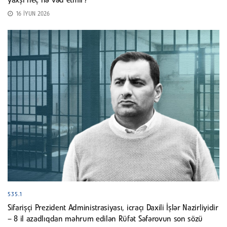
yaxşı heç nə vəd etmir?
16 İYUN 2026
535.1
Sifarişçi Prezident Administrasiyası, icraçı Daxili İşlər Nazirliyidir
– 8 il azadlıqdan məhrum edilən Rüfət Səfərovun son sözü