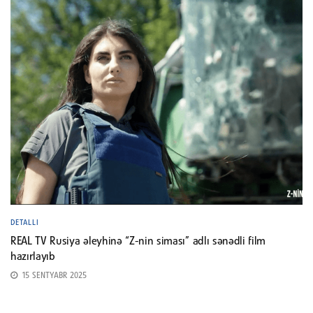
DETALLI
REAL TV Rusiya əleyhinə “Z-nin siması” adlı sənədli film
hazırlayıb
15 SENTYABR 2025