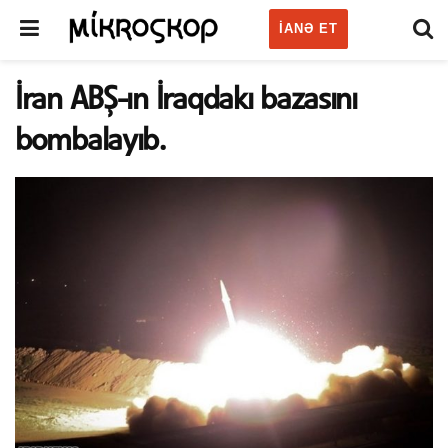
IANƏ ET
İran ABŞ-ın İraqdakı bazasını
bombalayıb.