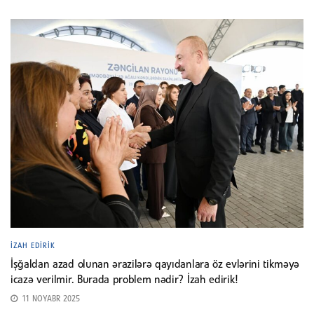
İZAH EDIRIK
İşğaldan azad olunan ərazilərə qayıdanlara öz evlərini tikməyə
icazə verilmir. Burada problem nədir? İzah edirik!
11 NOYABR 2025