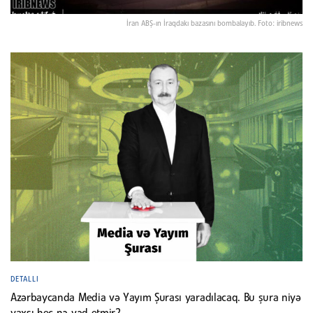
İran ABŞ-ın İraqdakı bazasını bombalayıb. Foto: iribnews
DETALLI
Azərbaycanda Media və Yayım Şurası yaradılacaq. Bu şura niyə