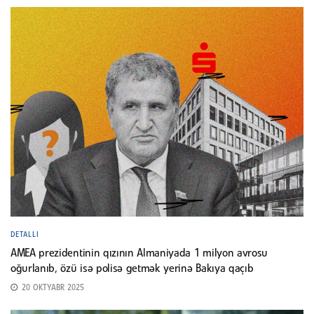
DETALLI
AMEA prezidentinin qızının Almaniyada 1 milyon avrosu
oğurlanıb, özü isə polisə getmək yerinə Bakıya qaçıb
20 OKTYABR 2025