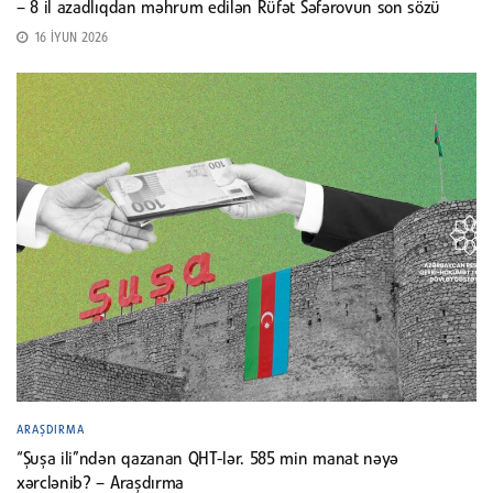
– 8 il azadlıqdan məhrum edilən Rüfət Səfərovun son sözü
16 İYUN 2026
ARAŞDIRMA
“Şuşa ili”ndən qazanan QHT-lər. 585 min manat nəyə
xərclənib? – Araşdırma