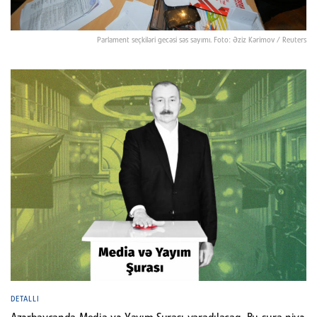
Parlament seçkiləri gecəsi səs sayımı. Foto: Əziz Kərimov / Reuters
DETALLI