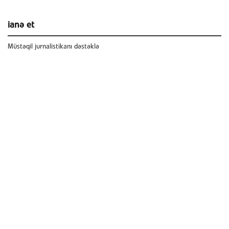
ianə et
Müstəqil jurnalistikanı dəstəklə