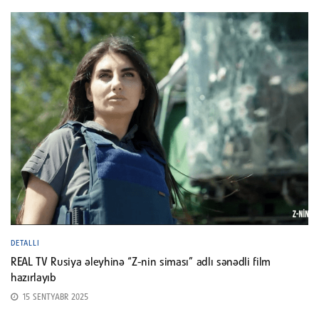
DETALLI
REAL TV Rusiya əleyhinə “Z-nin siması” adlı sənədli film
hazırlayıb
15 SENTYABR 2025