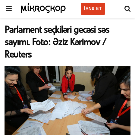
IANƏ ET
Parlament seçkiləri gecəsi səs
sayımı. Foto: Əziz Kərimov /
Reuters