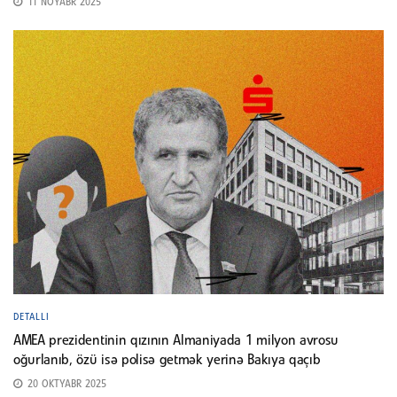
11 NOYABR 2025
DETALLI
AMEA prezidentinin qızının Almaniyada 1 milyon avrosu
oğurlanıb, özü isə polisə getmək yerinə Bakıya qaçıb
20 OKTYABR 2025