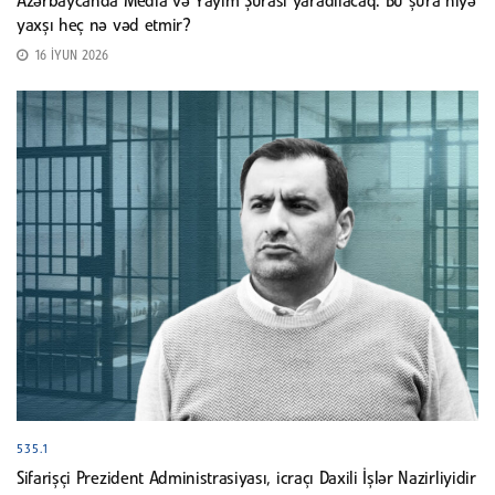
Azərbaycanda Media və Yayım Şurası yaradılacaq. Bu şura niyə
yaxşı heç nə vəd etmir?
16 İYUN 2026
535.1
Sifarişçi Prezident Administrasiyası, icraçı Daxili İşlər Nazirliyidir