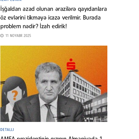
İşğaldan azad olunan ərazilərə qayıdanlara
öz evlərini tikməyə icazə verilmir. Burada
problem nədir? İzah edirik!
11 NOYABR 2025
DETALLI