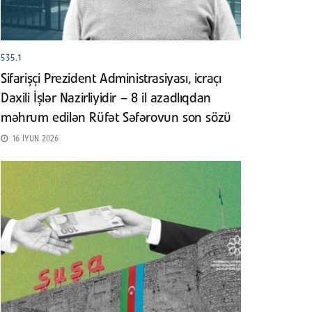
535.1
Sifarişçi Prezident Administrasiyası, icraçı
Daxili İşlər Nazirliyidir – 8 il azadlıqdan
məhrum edilən Rüfət Səfərovun son sözü
16 İYUN 2026