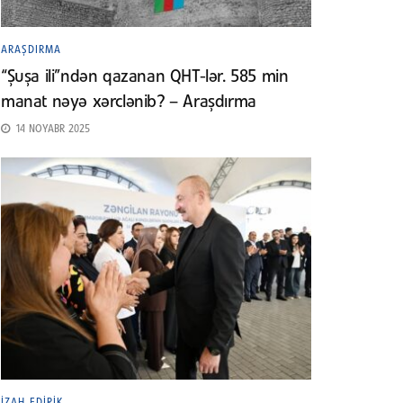
ARAŞDIRMA
“Şuşa ili”ndən qazanan QHT-lər. 585 min
manat nəyə xərclənib? – Araşdırma
14 NOYABR 2025
İZAH EDIRIK