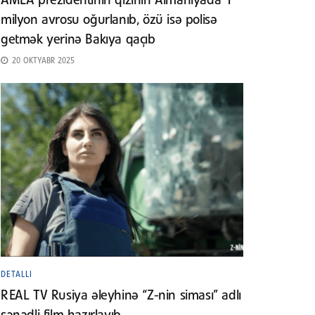
AMEA prezidentinin qızının Almaniyada 1
milyon avrosu oğurlanıb, özü isə polisə
getmək yerinə Bakıya qaçıb
20 OKTYABR 2025
DETALLI
REAL TV Rusiya əleyhinə “Z-nin siması” adlı