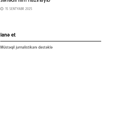
sənədli film hazırlayıb
15 SENTYABR 2025
ianə et
Müstəqil jurnalistikanı dəstəklə