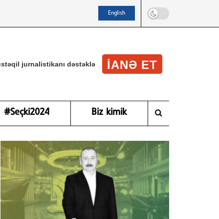
English
IANƏ ET
stəqil jurnalistikanı dəstəklə
#Seçki2024
Biz kimik