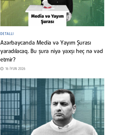
DETALLI
Azərbaycanda Media və Yayım Şurası
yaradılacaq. Bu şura niyə yaxşı heç nə vəd
etmir?
16 İYUN 2026