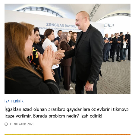
İZAH EDIRIK
İşğaldan azad olunan ərazilərə qayıdanlara öz evlərini tikməyə
icazə verilmir. Burada problem nədir? İzah edirik!
11 NOYABR 2025