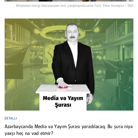
Müqəddəs Georgi Xəstəxanasıın önü, yanğınspndürənlər Foto: Peter Kovalyov / TASS
DETALLI
Azərbaycanda Media və Yayım Şurası yaradılacaq. Bu şura niyə
yaxşı heç nə vəd etmir?