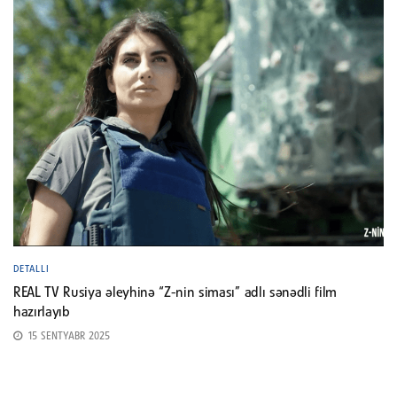
DETALLI
REAL TV Rusiya əleyhinə “Z-nin siması” adlı sənədli film
hazırlayıb
15 SENTYABR 2025