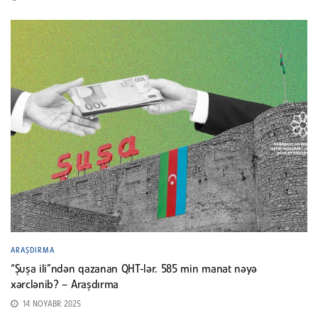
ARAŞDIRMA
“Şuşa ili”ndən qazanan QHT-lər. 585 min manat nəyə
xərclənib? – Araşdırma
14 NOYABR 2025