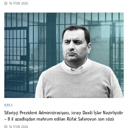
16 İYUN 2026
535.1
Sifarişçi Prezident Administrasiyası, icraçı Daxili İşlər Nazirliyidir
– 8 il azadlıqdan məhrum edilən Rüfət Səfərovun son sözü
16 İYUN 2026