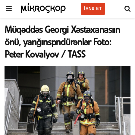
IANƏ ET
Müqəddəs Georgi Xəstəxanasıın
önü, yanğınspndürənlər Foto:
Peter Kovalyov / TASS