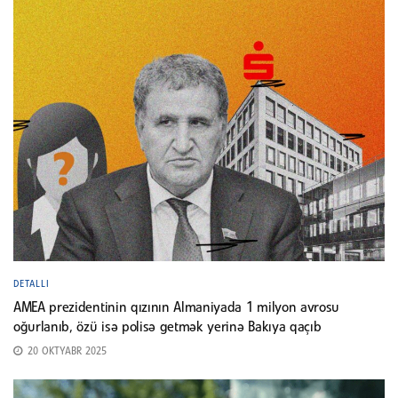
DETALLI
AMEA prezidentinin qızının Almaniyada 1 milyon avrosu
oğurlanıb, özü isə polisə getmək yerinə Bakıya qaçıb
20 OKTYABR 2025