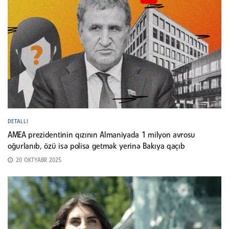
DETALLI
AMEA prezidentinin qızının Almaniyada 1 milyon avrosu
oğurlanıb, özü isə polisə getmək yerinə Bakıya qaçıb
20 OKTYABR 2025