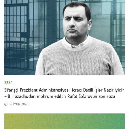
535.1
Sifarişçi Prezident Administrasiyası, icraçı Daxili İşlər Nazirliyidir
– 8 il azadlıqdan məhrum edilən Rüfət Səfərovun son sözü
16 İYUN 2026