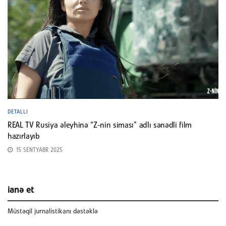
DETALLI
REAL TV Rusiya əleyhinə “Z-nin siması” adlı sənədli film
hazırlayıb
15 SENTYABR 2025
ianə et
Müstəqil jurnalistikanı dəstəklə