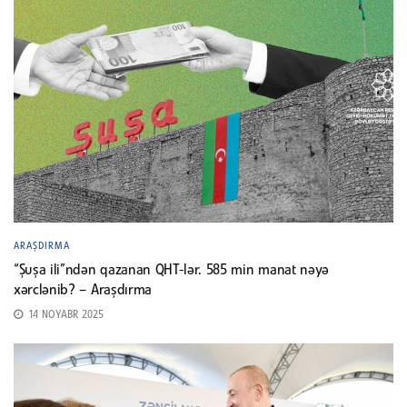
ARAŞDIRMA
“Şuşa ili”ndən qazanan QHT-lər. 585 min manat nəyə
xərclənib? – Araşdırma
14 NOYABR 2025