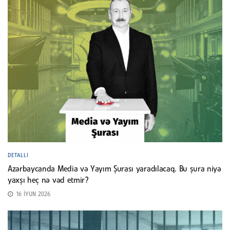
DETALLI
Azərbaycanda Media və Yayım Şurası yaradılacaq. Bu şura niyə
yaxşı heç nə vəd etmir?
16 İYUN 2026