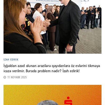
İZAH EDIRIK
İşğaldan azad olunan ərazilərə qayıdanlara öz evlərini tikməyə
icazə verilmir. Burada problem nədir? İzah edirik!
11 NOYABR 2025