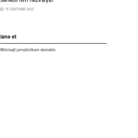
sənədli film hazırlayıb
15 SENTYABR 2025
ianə et
Müstəqil jurnalistikanı dəstəklə