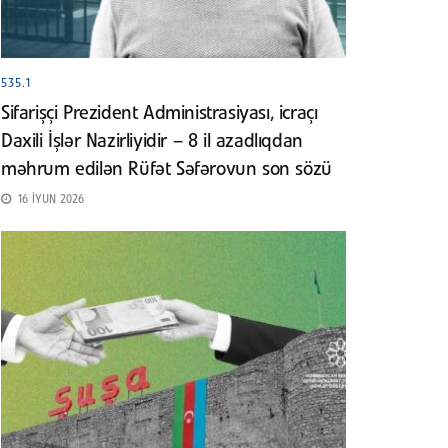
535.1
Sifarişçi Prezident Administrasiyası, icraçı
Daxili İşlər Nazirliyidir – 8 il azadlıqdan
məhrum edilən Rüfət Səfərovun son sözü
16 İYUN 2026