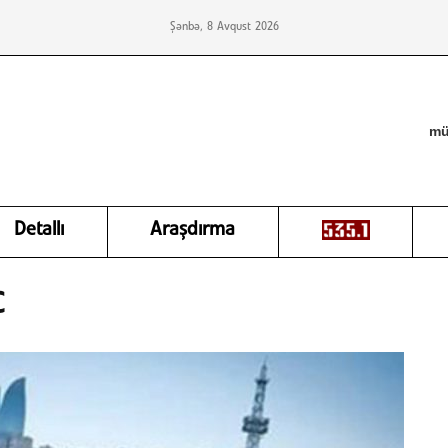
Şənbə, 8 Avqust 2026
mü
Detallı
Araşdırma
C