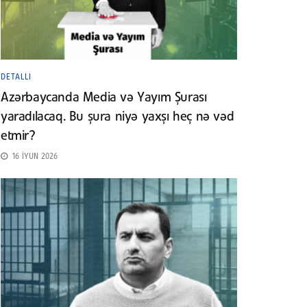
DETALLI
Azərbaycanda Media və Yayım Şurası
yaradılacaq. Bu şura niyə yaxşı heç nə vəd
etmir?
16 İYUN 2026