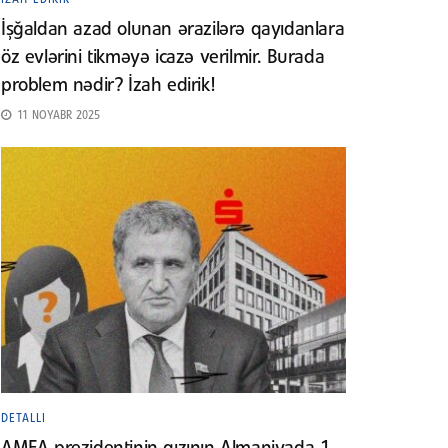
İşğaldan azad olunan ərazilərə qayıdanlara
öz evlərini tikməyə icazə verilmir. Burada
problem nədir? İzah edirik!
11 NOYABR 2025
DETALLI