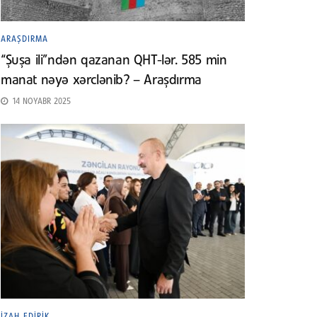
ARAŞDIRMA
“Şuşa ili”ndən qazanan QHT-lər. 585 min
manat nəyə xərclənib? – Araşdırma
14 NOYABR 2025
İZAH EDIRIK