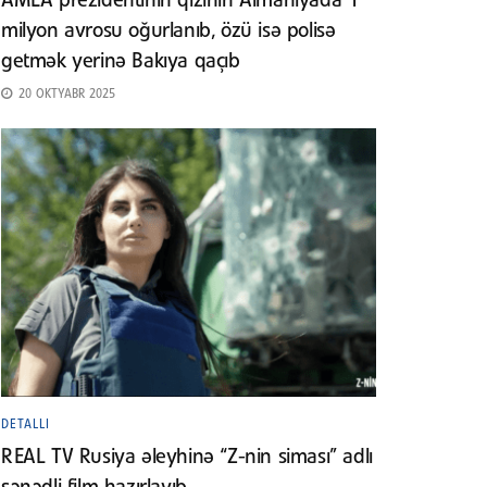
AMEA prezidentinin qızının Almaniyada 1
milyon avrosu oğurlanıb, özü isə polisə
getmək yerinə Bakıya qaçıb
20 OKTYABR 2025
DETALLI
REAL TV Rusiya əleyhinə “Z-nin siması” adlı