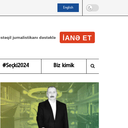
English
IANƏ ET
stəqil jurnalistikanı dəstəklə
#Seçki2024
Biz kimik