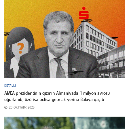
DETALLI
AMEA prezidentinin qızının Almaniyada 1 milyon avrosu
oğurlanıb, özü isə polisə getmək yerinə Bakıya qaçıb
20 OKTYABR 2025