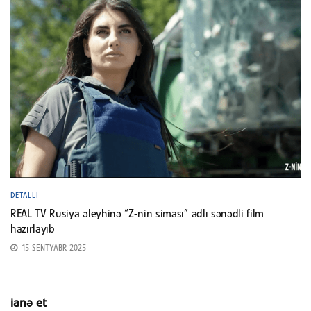
DETALLI
REAL TV Rusiya əleyhinə “Z-nin siması” adlı sənədli film
hazırlayıb
15 SENTYABR 2025
ianə et