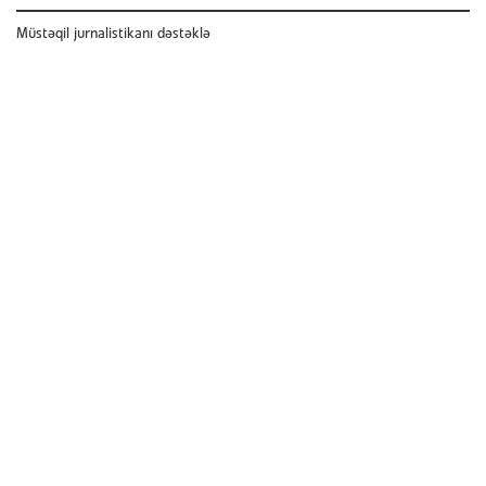
Müstəqil jurnalistikanı dəstəklə