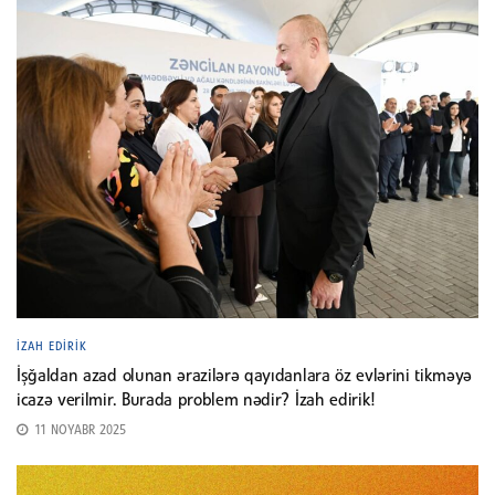
İZAH EDIRIK
İşğaldan azad olunan ərazilərə qayıdanlara öz evlərini tikməyə
icazə verilmir. Burada problem nədir? İzah edirik!
11 NOYABR 2025