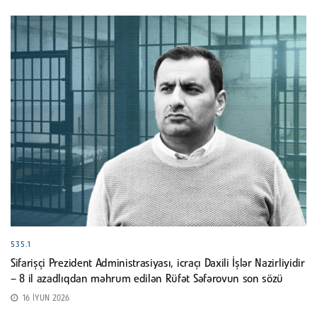
535.1
Sifarişçi Prezident Administrasiyası, icraçı Daxili İşlər Nazirliyidir
– 8 il azadlıqdan məhrum edilən Rüfət Səfərovun son sözü
16 İYUN 2026