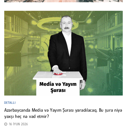
DETALLI
Azərbaycanda Media və Yayım Şurası yaradılacaq. Bu şura niyə
yaxşı heç nə vəd etmir?
16 İYUN 2026