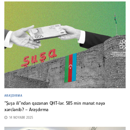
ARAŞDIRMA
“Şuşa ili”ndən qazanan QHT-lər. 585 min manat nəyə
xərclənib? – Araşdırma
14 NOYABR 2025