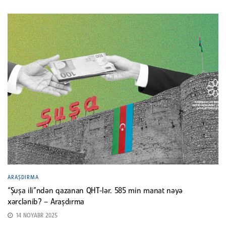
ARAŞDIRMA
“Şuşa ili”ndən qazanan QHT-lər. 585 min manat nəyə
xərclənib? – Araşdırma
14 NOYABR 2025