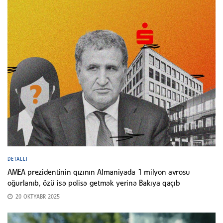
DETALLI
AMEA prezidentinin qızının Almaniyada 1 milyon avrosu
oğurlanıb, özü isə polisə getmək yerinə Bakıya qaçıb
20 OKTYABR 2025