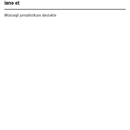
ianə et
Müstəqil jurnalistikanı dəstəklə