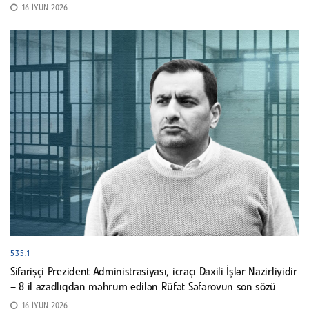
16 İYUN 2026
535.1
Sifarişçi Prezident Administrasiyası, icraçı Daxili İşlər Nazirliyidir
– 8 il azadlıqdan məhrum edilən Rüfət Səfərovun son sözü
16 İYUN 2026