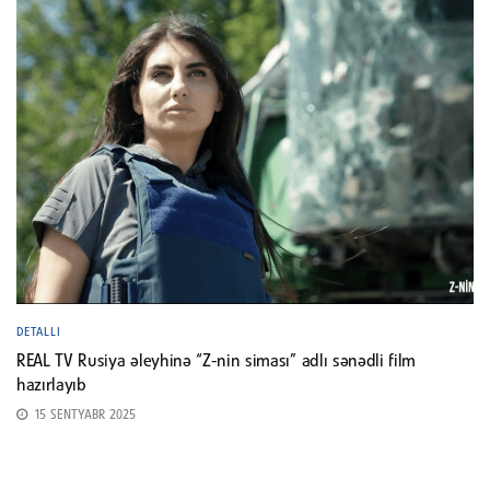
DETALLI
REAL TV Rusiya əleyhinə “Z-nin siması” adlı sənədli film
hazırlayıb
15 SENTYABR 2025