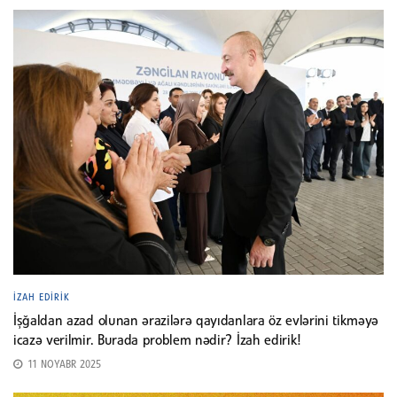
İZAH EDIRIK
İşğaldan azad olunan ərazilərə qayıdanlara öz evlərini tikməyə
icazə verilmir. Burada problem nədir? İzah edirik!
11 NOYABR 2025