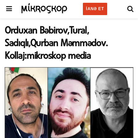
IANƏ ET
Orduxan Bəbirov,Tural,
Sadıqlı,Qurban Məmmədov.
Kollaj:mikroskop media