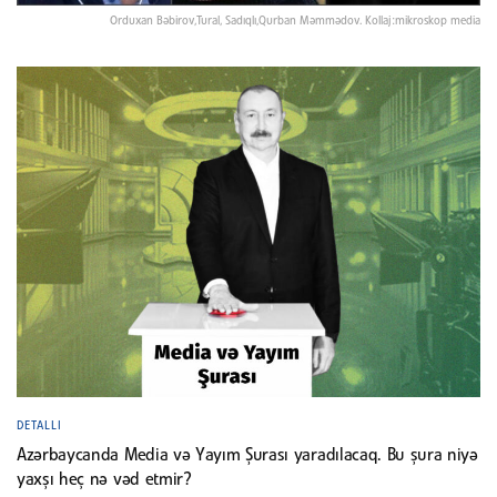
Orduxan Bəbirov,Tural, Sadıqlı,Qurban Məmmədov. Kollaj:mikroskop media
DETALLI
Azərbaycanda Media və Yayım Şurası yaradılacaq. Bu şura niyə
yaxşı heç nə vəd etmir?