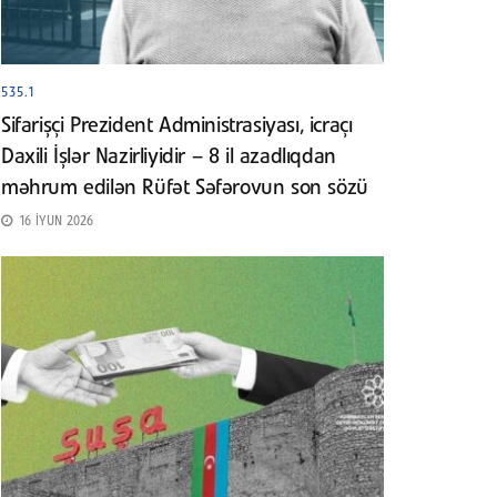
535.1
Sifarişçi Prezident Administrasiyası, icraçı
Daxili İşlər Nazirliyidir – 8 il azadlıqdan
məhrum edilən Rüfət Səfərovun son sözü
16 İYUN 2026