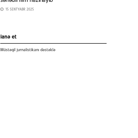
sənədli film hazırlayıb
15 SENTYABR 2025
ianə et
Müstəqil jurnalistikanı dəstəklə