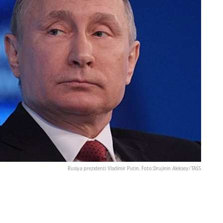
Rusiya prezidenti Vladimir Putin. Foto:Drujinin Aleksey/TASS