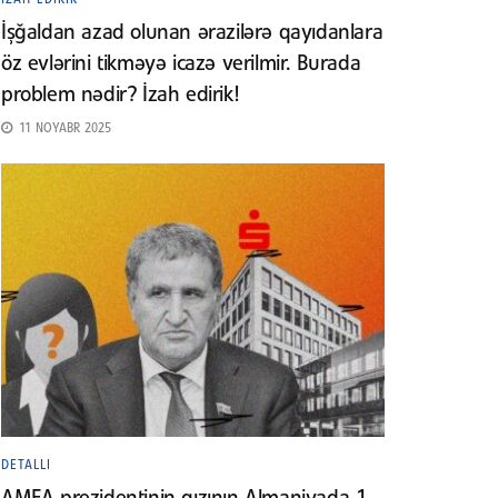
İşğaldan azad olunan ərazilərə qayıdanlara
öz evlərini tikməyə icazə verilmir. Burada
problem nədir? İzah edirik!
11 NOYABR 2025
DETALLI