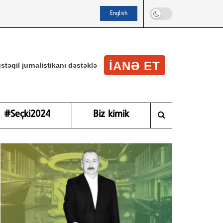
English
IANƏ ET
stəqil jurnalistikanı dəstəklə
#Seçki2024
Biz kimik