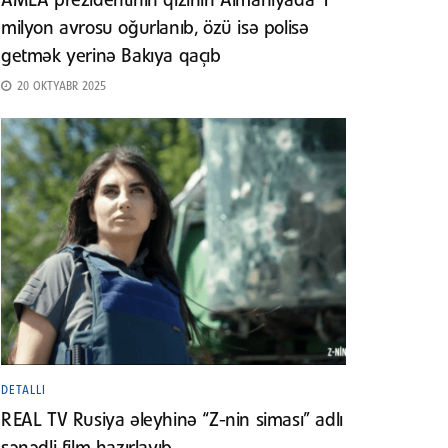
AMEA prezidentinin qızının Almaniyada 1
milyon avrosu oğurlanıb, özü isə polisə
getmək yerinə Bakıya qaçıb
20 OKTYABR 2025
DETALLI
REAL TV Rusiya əleyhinə “Z-nin siması” adlı