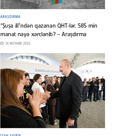
ARAŞDIRMA
“Şuşa ili”ndən qazanan QHT-lər. 585 min
manat nəyə xərclənib? – Araşdırma
14 NOYABR 2025
İZAH EDIRIK