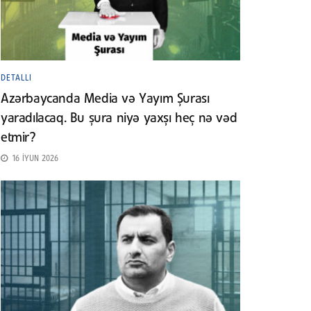
DETALLI
Azərbaycanda Media və Yayım Şurası
yaradılacaq. Bu şura niyə yaxşı heç nə vəd
etmir?
16 İYUN 2026