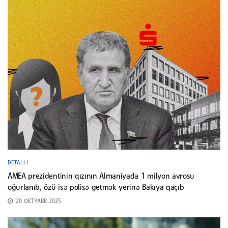
DETALLI
AMEA prezidentinin qızının Almaniyada 1 milyon avrosu
oğurlanıb, özü isə polisə getmək yerinə Bakıya qaçıb
20 OKTYABR 2025