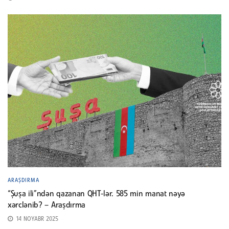
ARAŞDIRMA
“Şuşa ili”ndən qazanan QHT-lər. 585 min manat nəyə
xərclənib? – Araşdırma
14 NOYABR 2025