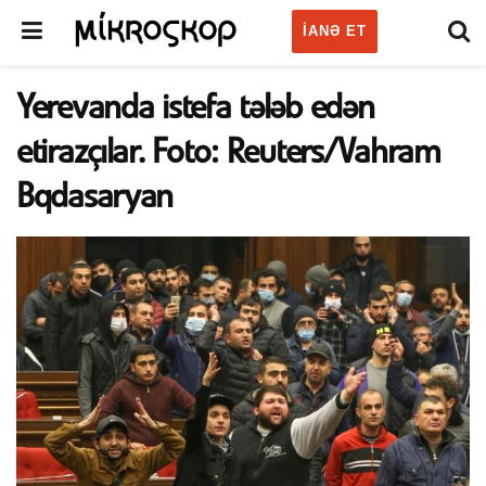
IANƏ ET
Yerevanda istefa tələb edən
etirazçılar. Foto: Reuters/Vahram
Bqdasaryan