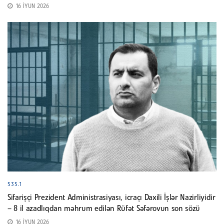
16 İYUN 2026
535.1
Sifarişçi Prezident Administrasiyası, icraçı Daxili İşlər Nazirliyidir
– 8 il azadlıqdan məhrum edilən Rüfət Səfərovun son sözü
16 İYUN 2026