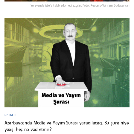
Yerevanda istefa tələb edən etirazçılar. Foto: Reuters/Vahram Bqdasaryan
DETALLI
Azərbaycanda Media və Yayım Şurası yaradılacaq. Bu şura niyə
yaxşı heç nə vəd etmir?