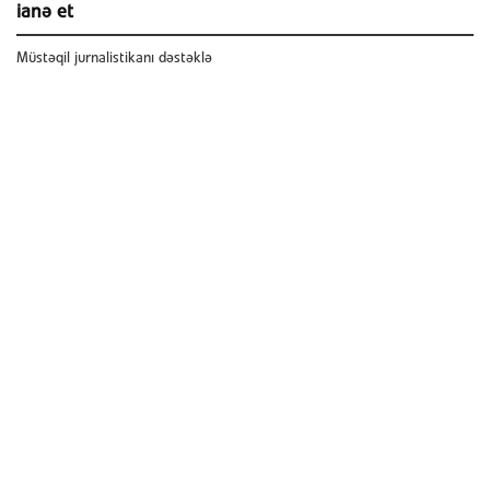
ianə et
Müstəqil jurnalistikanı dəstəklə