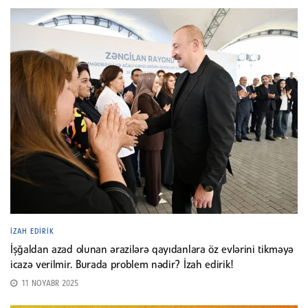
İZAH EDIRIK
İşğaldan azad olunan ərazilərə qayıdanlara öz evlərini tikməyə
icazə verilmir. Burada problem nədir? İzah edirik!
11 NOYABR 2025