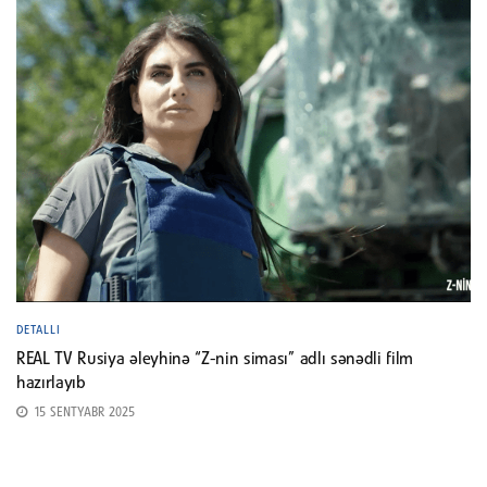
DETALLI
REAL TV Rusiya əleyhinə “Z-nin siması” adlı sənədli film
hazırlayıb
15 SENTYABR 2025