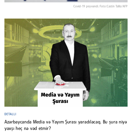
Covid-19 peyvəndi. Foto:Castin Tallis/AFP
DETALLI
Azərbaycanda Media və Yayım Şurası yaradılacaq. Bu şura niyə
yaxşı heç nə vəd etmir?