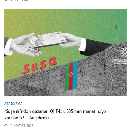
ARAŞDIRMA
“Şuşa ili”ndən qazanan QHT-lər. 585 min manat nəyə
xərclənib? – Araşdırma
14 NOYABR 2025