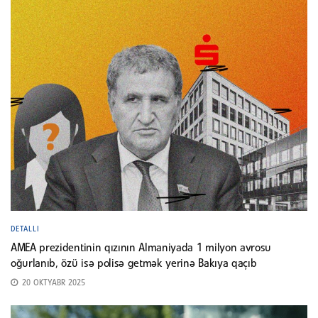
DETALLI
AMEA prezidentinin qızının Almaniyada 1 milyon avrosu
oğurlanıb, özü isə polisə getmək yerinə Bakıya qaçıb
20 OKTYABR 2025