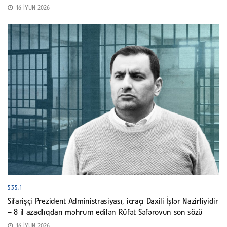
16 İYUN 2026
535.1
Sifarişçi Prezident Administrasiyası, icraçı Daxili İşlər Nazirliyidir
– 8 il azadlıqdan məhrum edilən Rüfət Səfərovun son sözü
16 İYUN 2026