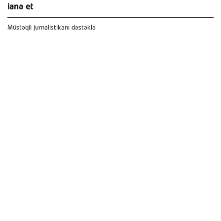
ianə et
Müstəqil jurnalistikanı dəstəklə