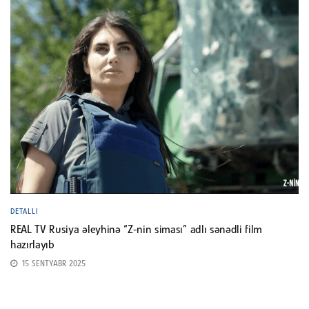
DETALLI
REAL TV Rusiya əleyhinə “Z-nin siması” adlı sənədli film
hazırlayıb
15 SENTYABR 2025