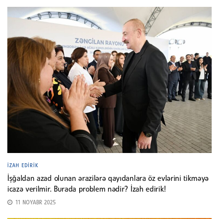
İZAH EDIRIK
İşğaldan azad olunan ərazilərə qayıdanlara öz evlərini tikməyə
icazə verilmir. Burada problem nədir? İzah edirik!
11 NOYABR 2025