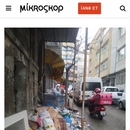
IANƏ ET