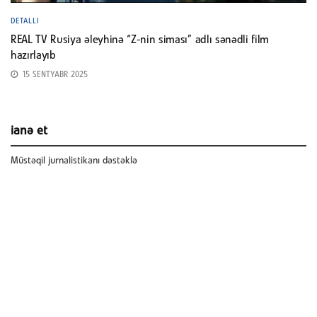
DETALLI
REAL TV Rusiya əleyhinə “Z-nin siması” adlı sənədli film
hazırlayıb
15 SENTYABR 2025
ianə et
Müstəqil jurnalistikanı dəstəklə