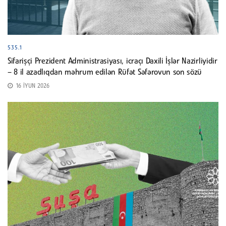
535.1
Sifarişçi Prezident Administrasiyası, icraçı Daxili İşlər Nazirliyidir
– 8 il azadlıqdan məhrum edilən Rüfət Səfərovun son sözü
16 İYUN 2026