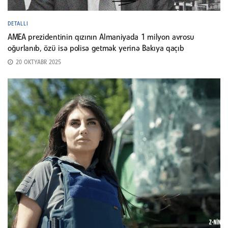
DETALLI
AMEA prezidentinin qızının Almaniyada 1 milyon avrosu
oğurlanıb, özü isə polisə getmək yerinə Bakıya qaçıb
20 OKTYABR 2025