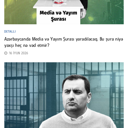
DETALLI
Azərbaycanda Media və Yayım Şurası yaradılacaq. Bu şura niyə
yaxşı heç nə vəd etmir?
16 İYUN 2026