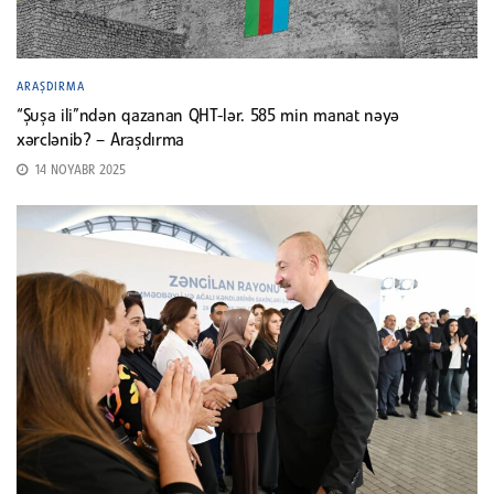
ARAŞDIRMA
“Şuşa ili”ndən qazanan QHT-lər. 585 min manat nəyə
xərclənib? – Araşdırma
14 NOYABR 2025