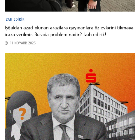
İZAH EDIRIK
İşğaldan azad olunan ərazilərə qayıdanlara öz evlərini tikməyə
icazə verilmir. Burada problem nədir? İzah edirik!
11 NOYABR 2025