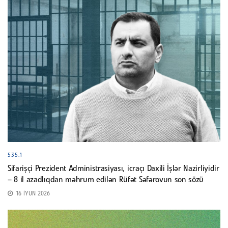
535.1
Sifarişçi Prezident Administrasiyası, icraçı Daxili İşlər Nazirliyidir
– 8 il azadlıqdan məhrum edilən Rüfət Səfərovun son sözü
16 İYUN 2026