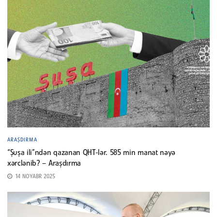
ARAŞDIRMA
“Şuşa ili”ndən qazanan QHT-lər. 585 min manat nəyə
xərclənib? – Araşdırma
14 NOYABR 2025