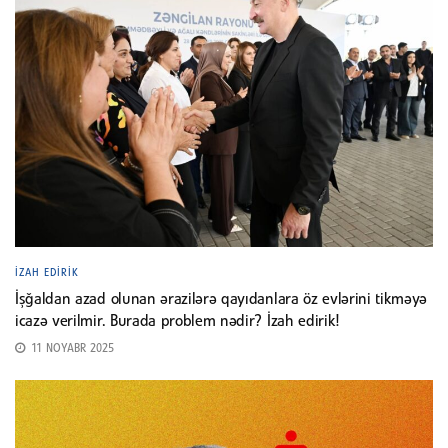
İZAH EDIRIK
İşğaldan azad olunan ərazilərə qayıdanlara öz evlərini tikməyə
icazə verilmir. Burada problem nədir? İzah edirik!
11 NOYABR 2025