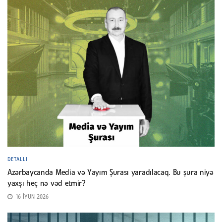
DETALLI
Azərbaycanda Media və Yayım Şurası yaradılacaq. Bu şura niyə
yaxşı heç nə vəd etmir?
16 İYUN 2026