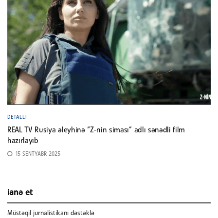
DETALLI
REAL TV Rusiya əleyhinə “Z-nin siması” adlı sənədli film
hazırlayıb
15 SENTYABR 2025
ianə et
Müstəqil jurnalistikanı dəstəklə